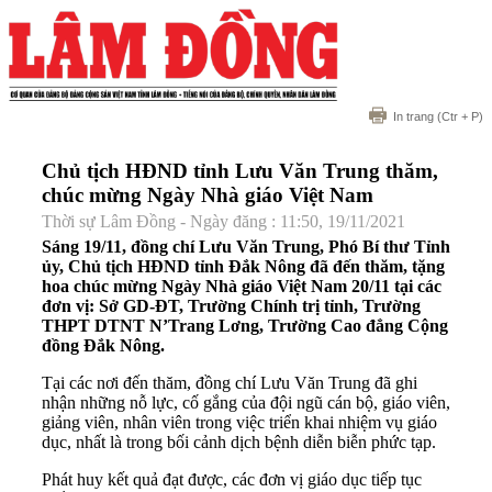
In trang
(Ctr + P)
Chủ tịch HĐND tỉnh Lưu Văn Trung thăm,
chúc mừng Ngày Nhà giáo Việt Nam
Thời sự Lâm Đồng - Ngày đăng : 11:50, 19/11/2021
Sáng 19/11, đồng chí Lưu Văn Trung, Phó Bí thư Tỉnh
ủy, Chủ tịch HĐND tỉnh Đắk Nông đã đến thăm, tặng
hoa chúc mừng Ngày Nhà giáo Việt Nam 20/11 tại các
đơn vị: Sở GD-ĐT, Trường Chính trị tỉnh, Trường
THPT DTNT N’Trang Lơng, Trường Cao đẳng Cộng
đồng Đắk Nông.
Tại các nơi đến thăm, đồng chí Lưu Văn Trung đã ghi
nhận những nỗ lực, cố gắng của đội ngũ cán bộ, giáo viên,
giảng viên, nhân viên trong việc triển khai nhiệm vụ giáo
dục, nhất là trong bối cảnh dịch bệnh diễn biễn phức tạp.
Phát huy kết quả đạt được, các đơn vị giáo dục tiếp tục