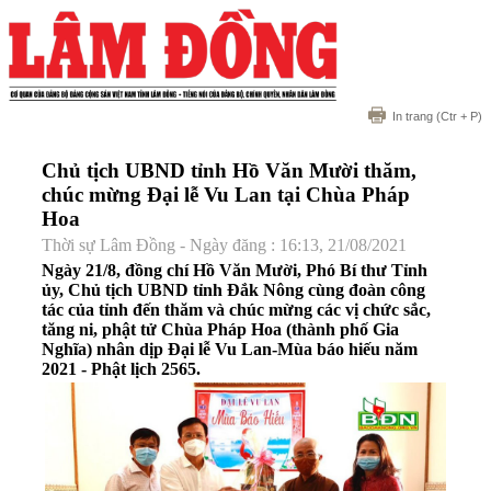
In trang
(Ctr + P)
Chủ tịch UBND tỉnh Hồ Văn Mười thăm,
chúc mừng Đại lễ Vu Lan tại Chùa Pháp
Hoa
Thời sự Lâm Đồng - Ngày đăng : 16:13, 21/08/2021
Ngày 21/8, đồng chí Hồ Văn Mười, Phó Bí thư Tỉnh
ủy, Chủ tịch UBND tỉnh Đắk Nông cùng đoàn công
tác của tỉnh đến thăm và chúc mừng các vị chức sắc,
tăng ni, phật tử Chùa Pháp Hoa (thành phố Gia
Nghĩa) nhân dịp Đại lễ Vu Lan-Mùa báo hiếu năm
2021 - Phật lịch 2565.