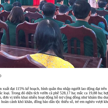
0
ất đạt 115% kế hoạch, bình quân thu nhập người lao động đạt trên 7
các loại. Trong đó diện tích vườn cà phê 528,17 ha; mắc ca 19,88 ha; hơ
vị triển khai nhiều hoạt động hỗ trợ cộng đồng như khám thu dung đi
có hoàn cảnh khó khăn, đồng bào dân tộc thiểu số, trẻ em nghèo vượt khó