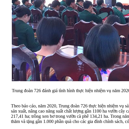
Trung đoàn 726 đánh giá tình hình thực hiện nhiệm vụ năm 202
Theo báo cáo, năm 2020, Trung đoàn 726 thực hiện nhiệm vụ sản xu
sản xuất, nâng cao năng suất chất lượng gần 1100 ha vườn cây 
217,41 ha; trồng xen bơ trong vườn cà phê 134,21 ha. Trong năm, đơn 
thăm và tặng gần 1.000 phần quà cho các gia đình chính sách, 