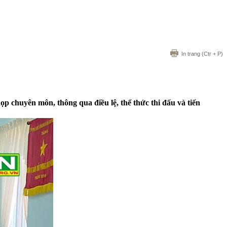
In trang
(Ctr + P)
p chuyên môn, thông qua điều lệ, thể thức thi đấu và tiến