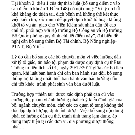
Tại khoản 2, điều 1 của dự thảo luật (bổ sung điểm c vào
sau điểm b khoản 1 Điều 148) có nội dung: “Vì lý do bất
khả kháng do thiên tai, dịch bệnh mà không thể kết thúc
việc kiểm tra, xác minh để quyết định khởi tố hoặc không
khởi tố vụ án, giao cho Viện Kiểm sát nhân dân tối cao
chủ trì, phối hợp với Bộ trưởng Bộ Công an và Bộ trưởng
Bộ Quốc phòng quy định chi tiết điểm này”, đại biểu đề
nghị cần bổ sung thêm Bộ Tài chính, Bộ Nông nghiệp-
PTNT, Bộ Y tế...
Lý do cần bổ sung các bộ chuyên môn vì việc hướng dẫn
xử lý tố giác, tin báo tội phạm đã được quy định cụ thể tại
Thông tư liên tịch số 01, ngày 29/12/2017 giữa các bộ liên
quan, khi luật ban hành chỉ cần ban hành sửa đổi, bổ sung
thông tư, không nhất thiết ban hành văn bản hướng dẫn
chi tiết khác, tránh phát sinh văn bản dưới luật.
Trường hợp “thiên tai” được xác định phải căn cứ vào
cường độ, phạm vi ảnh hưởng phải có ý kiến đánh giá của
bộ, ngành chuyên môn, chứ các cơ quan tố tụng không thể
độc lập định lượng, định tính được. Việc bổ sung nội dung
phải có hướng dẫn cụ thể, tránh tình trạng lạm dụng, áp
dụng thực hiện tại các đơn vị, địa phương được thống
nhất…