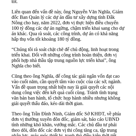
tốt.
Liên quan đến vấn đề này, ông Nguyễn Văn Nghĩa, Giám
đốc Ban Quản lý các dự án đầu tư xây dựng tỉnh Đắk
Nông cho hay, năm 2022, đơn vị thực hiện điều chuyển
100 tỷ đồng các dự án ngừng, chậm triển khai sang cho dự
án khác. Qua rà soát, các công trình, dự án có khả năng
hấp thụ vốn tốt khoảng 180 tỷ đồng.
“Chúng tôi rà soát chặt chẽ để chủ động, linh hoạt trong
triển khai. Đối với những công trình hoàn thiện, đơn vị
phối hợp nhà thầu tập trung nguồn lực triển khai”, ông
Nghĩa cho biết.
Cũng theo ông Nghĩa, để công tác giải ngân vốn đạt cao
vào cuối năm, cần quyết tâm vào cuộc của các sở, ngành.
Vấn đề quan trọng nhất hiện nay là giải quyết các nội
dung công việc đến kết quả cuối cùng. Tránh tình trạng
văn bản ban hành, tổ chức họp hành nhiều nhưng không
giải quyết thấu đáo, kéo dài thời gian.
Theo ông Trần Đình Ninh, Giám đốc Sở KHĐT, về phía
đơn vị thường xuyên đôn đốc, giám sát, báo cáo UBND
tỉnh những khó khăn, vướng mắc. Các chủ đầu tư phải
theo dõi, đôn đốc các đơn vị thi công tăng ca, tập trung
nhân lực, máy móc thiết bị, tranh thủ điều kiện thời tiết