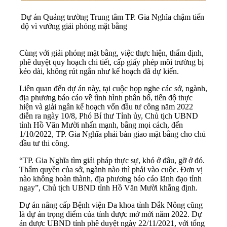
Dự án Quảng trường Trung tâm TP. Gia Nghĩa chậm tiến
độ vì vướng giải phóng mặt bằng
Cùng với giải phóng mặt bằng, việc thực hiện, thẩm định,
phê duyệt quy hoạch chi tiết, cấp giấy phép môi trường bị
kéo dài, không rút ngắn như kế hoạch đã dự kiến.
Liên quan đến dự án này, tại cuộc họp nghe các sở, ngành,
địa phương báo cáo về tình hình phân bổ, tiến độ thực
hiện và giải ngân kế hoạch vốn đầu tư công năm 2022
diễn ra ngày 10/8, Phó Bí thư Tỉnh ủy, Chủ tịch UBND
tỉnh Hồ Văn Mười nhấn mạnh, bằng mọi cách, đến
1/10/2022, TP. Gia Nghĩa phải bàn giao mặt bằng cho chủ
đầu tư thi công.
“TP. Gia Nghĩa tìm giải pháp thực sự, khó ở đâu, gỡ ở đó.
Thẩm quyền của sở, ngành nào thì phải vào cuộc. Đơn vị
nào không hoàn thành, địa phương báo cáo lãnh đạo tỉnh
ngay”, Chủ tịch UBND tỉnh Hồ Văn Mười khẳng định.
Dự án nâng cấp Bệnh viện Đa khoa tỉnh Đắk Nông cũng
là dự án trọng điểm của tỉnh được mở mới năm 2022. Dự
án được UBND tỉnh phê duyệt ngày 22/11/2021, với tổng