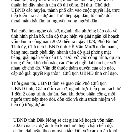
thuận lợi đẩy nhanh tiến độ thi công. Bí thư, Chủ tịch
UBND các huyện, thành phố cần vào cuộc quyết liệt, trực
tiếp kiểm tra các dự án. Trực tiếp gặp dân, tổ chức đối
thoại, nắm bắt tâm tư, nguyện vọng người dân.
Tại cuộc họp nghe các sở, ngành, địa phương báo cáo về
tình hình phân bổ, tiến độ thực hiện và giải ngân kế hoạch
vốn đầu tư công năm 2022 diễn ra ngày 10/8, Phó Bí thư
Tỉnh ủy, Chủ tịch UBND tỉnh Hồ Văn Mười nhấn mạnh,
bằng mọi cách phải đẩy nhanh tiến độ giải phóng mặt
bằng, giải ngân vốn đầu tư. "Đối với các công trình, dự án
trọng điểm, khó chỗ nào, các đơn vị ngồi lại bàn bạc với
nhau gỡ chỗ đó. Vấn đề thuộc thẩm quyền của cấp nào,
cấp đó giải quyết kịp thời", Chủ tịch UBND tỉnh chỉ đạo.
Thời gian tới, UBND tỉnh sẽ giao các Phó Chủ tịch
UBND tỉnh, Giám đốc các sở, ngành trực tiếp phụ trách từ
1 đến 2 công trình, dự án. Sau khi được phân công, mỗi
người trực tiếp theo dõi, đôn đốc và chịu trách nhiệm về
tiến độ từng dự án.
UBND tỉnh Đắk Nông sẽ cắt giảm kế hoạch vốn năm
2022 của các dự án triển khai thực hiện chậm tiến độ,
chậm giải ngân theo nguyên tắc: Đối với các dự án khởi