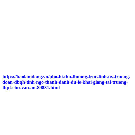
https://baolamdong.vn/pho-bi-thu-thuong-truc-tinh-uy-truong-
doan-dbqh-tinh-ngo-thanh-danh-du-le-khai-giang-tai-truong-
thpt-chu-van-an-89831.html