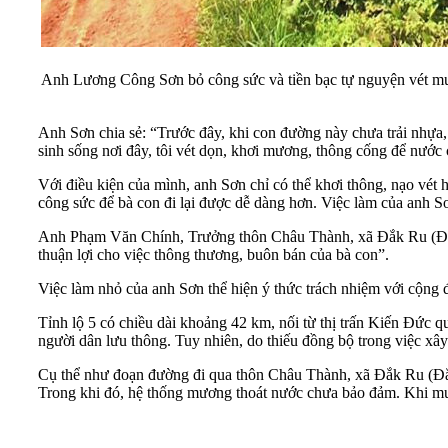
Anh Lương Công Sơn bỏ công sức và tiền bạc tự nguyện vét m
Anh Sơn chia sẻ: “Trước đây, khi con đường này chưa trải nhựa, 
sinh sống nơi đây, tôi vét dọn, khơi mương, thông cống để nướ
Với điều kiện của mình, anh Sơn chỉ có thể khơi thông, nạo v
công sức để bà con đi lại được dễ dàng hơn. Việc làm của anh S
Anh Phạm Văn Chính, Trưởng thôn Châu Thành, xã Đắk Ru (Đắk R
thuận lợi cho việc thông thương, buôn bán của bà con”.
Việc làm nhỏ của anh Sơn thể hiện ý thức trách nhiệm với cộng 
Tỉnh lộ 5 có chiều dài khoảng 42 km, nối từ thị trấn Kiến Đức
người dân lưu thông. Tuy nhiên, do thiếu đồng bộ trong việc xâ
Cụ thể như đoạn đường đi qua thôn Châu Thành, xã Đắk Ru (Đắk 
Trong khi đó, hệ thống mương thoát nước chưa bảo đảm. Khi mưa