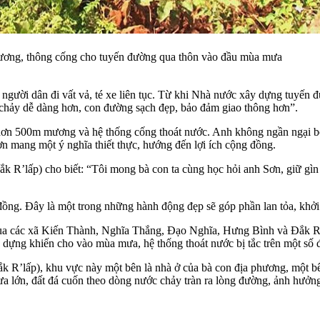
ương, thông cống cho tuyến đường qua thôn vào đầu mùa mưa
người dân đi vất vả, té xe liên tục. Từ khi Nhà nước xây dựng tuyến đ
c chảy dễ dàng hơn, con đường sạch đẹp, bảo đảm giao thông hơn”.
ét hơn 500m mương và hệ thống cống thoát nước. Anh không ngần ngại 
ơn mang một ý nghĩa thiết thực, hướng đến lợi ích cộng đồng.
’lấp) cho biết: “Tôi mong bà con ta cùng học hỏi anh Sơn, giữ gìn c
đồng. Đây là một trong những hành động đẹp sẽ góp phần lan tỏa, khởi 
 qua các xã Kiến Thành, Nghĩa Thắng, Đạo Nghĩa, Hưng Bình và Đắk Ru
y dựng khiến cho vào mùa mưa, hệ thống thoát nước bị tắc trên một số
R’lấp), khu vực này một bên là nhà ở của bà con địa phương, một bên
 lớn, đất đá cuốn theo dòng nước chảy tràn ra lòng đường, ảnh hưởng