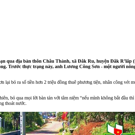
đoạn qua địa bàn thôn Châu Thành, xã Đắk Ru, huyện Đắk R’lấp
hông. Trước thực trạng này, anh Lương Công Sơn - một người nông
 lại bỏ ra số tiền hơn 2 triệu đồng thuê phương tiện, nhân công vét 
ên, bỏ qua mọi lời bàn tán với tâm niệm “nếu mình không bắt đầu thì c
ng thoát nước.