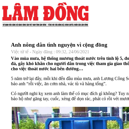
Anh nông dân tình nguyện vì cộng đồng
Việc tử tế - Ngày đăng : 09:32, 24/06/2021
Vào mùa mưa, hệ thống mương thoát nước trên tỉnh lộ 5, 
đá, gây khó khăn cho người dân trong việc tham gia giao t
cho việc thoát nước hai bên đường…
5 năm trở lại đây, mỗi khi đến đầu mùa mưa, anh Lương Công Sơn
bảo anh “rỗi việc, ăn cơm nhà, vác tù và hàng tổng”.
Có người nghi kỵ xem anh làm thế có mục đích gì không? Tuy nhi
bảo hộ như găng tay, cuốc, xẻng để dọn rác, phát cỏ rồi vét mươ