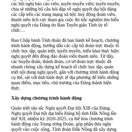
các hội nghị báo cáo viên, tuyên truyền viên; tuyên truyền,
chia sẻ những bộ câu hỏi đáp về nghị quyết đại hội đảng
các cấp trên các trang mạng xã hội; huy động đoàn viên,
thanh niên tích cực tham gia cuộc thi trắc nghiệm tìm hiểu
nghị quyết của Đảng do Ban Tuyên giáo Tỉnh ủy tổ
chức…
Ban Chấp hành Tỉnh đoàn đã ban hành kế hoạch, chương
trình hành động, hướng dẫn các cấp bộ đoàn trực thuộc tổ
chức học tập, quán triệt, tuyên truyền, triển khai thực hiện
nghị quyết đến đông đảo đoàn viên thanh niên. Từ đây,
các huyện đoàn, thành đoàn, cơ sở đoàn trực thuộc đã
nhanh chóng xây dựng kế hoạch tổ chức học tập, quán
triệt nội dung nghị quyết, gắn với chương trình hành động
cụ thể, sát với tình hình thực tế địa phương để biến những
quan điểm, mục tiêu, chủ trương của Đảng thành hiện
thực.
Xây dựng chương trình hành động
Quán triệt sâu sắc Nghị quyết Đại hội XIII của Đảng,
Nghị quyết Đại hội đại biểu Đảng bộ tỉnh Đắk Nông lần
thứ XII, nhiệm kỳ 2020-2025, cụ thể hóa chương trình
hành động của Trung ương Đoàn, góp phần đưa nghị
quyết vào cuộc sống, Tỉnh đoàn Đắk Nông đã xây dựng