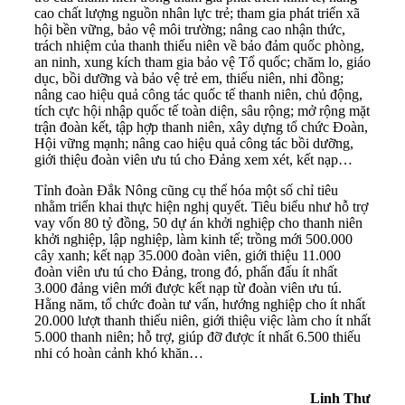
cao chất lượng nguồn nhân lực trẻ; tham gia phát triển xã
hội bền vững, bảo vệ môi trường; nâng cao nhận thức,
trách nhiệm của thanh thiếu niên về bảo đảm quốc phòng,
an ninh, xung kích tham gia bảo vệ Tổ quốc; chăm lo, giáo
dục, bồi dưỡng và bảo vệ trẻ em, thiếu niên, nhi đồng;
nâng cao hiệu quả công tác quốc tế thanh niên, chủ động,
tích cực hội nhập quốc tế toàn diện, sâu rộng; mở rộng mặt
trận đoàn kết, tập hợp thanh niên, xây dựng tổ chức Đoàn,
Hội vững mạnh; nâng cao hiệu quả công tác bồi dưỡng,
giới thiệu đoàn viên ưu tú cho Đảng xem xét, kết nạp…
Tỉnh đoàn Đắk Nông cũng cụ thể hóa một số chỉ tiêu
nhằm triển khai thực hiện nghị quyết. Tiêu biểu như hỗ trợ
vay vốn 80 tỷ đồng, 50 dự án khởi nghiệp cho thanh niên
khởi nghiệp, lập nghiệp, làm kinh tế; trồng mới 500.000
cây xanh; kết nạp 35.000 đoàn viên, giới thiệu 11.000
đoàn viên ưu tú cho Đảng, trong đó, phấn đấu ít nhất
3.000 đảng viên mới được kết nạp từ đoàn viên ưu tú.
Hằng năm, tổ chức đoàn tư vấn, hướng nghiệp cho ít nhất
20.000 lượt thanh thiếu niên, giới thiệu việc làm cho ít nhất
5.000 thanh niên; hỗ trợ, giúp đỡ được ít nhất 6.500 thiếu
nhi có hoàn cảnh khó khăn…
Linh Thư