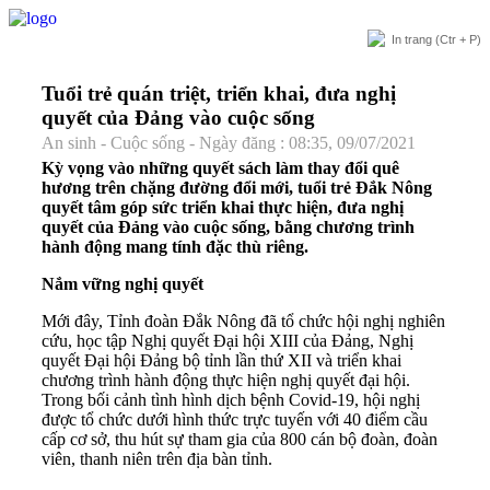
In trang
(Ctr + P)
Tuổi trẻ quán triệt, triển khai, đưa nghị
quyết của Đảng vào cuộc sống
An sinh - Cuộc sống - Ngày đăng : 08:35, 09/07/2021
Kỳ vọng vào những quyết sách làm thay đổi quê
hương trên chặng đường đổi mới, tuổi trẻ Đắk Nông
quyết tâm góp sức triển khai thực hiện, đưa nghị
quyết của Đảng vào cuộc sống, bằng chương trình
hành động mang tính đặc thù riêng.
Nắm vững nghị quyết
Mới đây, Tỉnh đoàn Đắk Nông đã tổ chức hội nghị nghiên
cứu, học tập Nghị quyết Đại hội XIII của Đảng, Nghị
quyết Đại hội Đảng bộ tỉnh lần thứ XII và triển khai
chương trình hành động thực hiện nghị quyết đại hội.
Trong bối cảnh tình hình dịch bệnh Covid-19, hội nghị
được tổ chức dưới hình thức trực tuyến với 40 điểm cầu
cấp cơ sở, thu hút sự tham gia của 800 cán bộ đoàn, đoàn
viên, thanh niên trên địa bàn tỉnh.