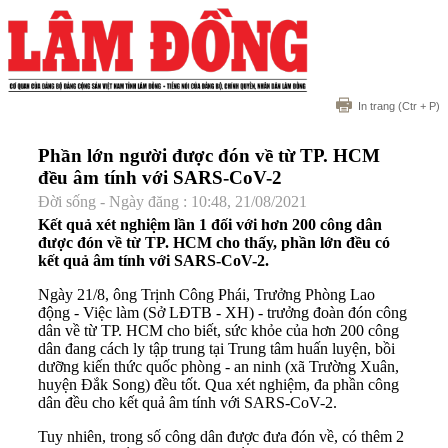
In trang
(Ctr + P)
Phần lớn người được đón về từ TP. HCM
đều âm tính với SARS-CoV-2
Đời sống - Ngày đăng : 10:48, 21/08/2021
Kết quả xét nghiệm lần 1 đối với hơn 200 công dân
được đón về từ TP. HCM cho thấy, phần lớn đều có
kết quả âm tính với SARS-CoV-2.
Ngày 21/8, ông Trịnh Công Phái, Trưởng Phòng Lao
động - Việc làm (Sở LĐTB - XH) - trưởng đoàn đón công
dân về từ TP. HCM cho biết, sức khỏe của hơn 200 công
dân đang cách ly tập trung tại Trung tâm huấn luyện, bồi
dưỡng kiến thức quốc phòng - an ninh (xã Trường Xuân,
huyện Đắk Song) đều tốt. Qua xét nghiệm, đa phần công
dân đều cho kết quả âm tính với SARS-CoV-2.
Tuy nhiên, trong số công dân được đưa đón về, có thêm 2