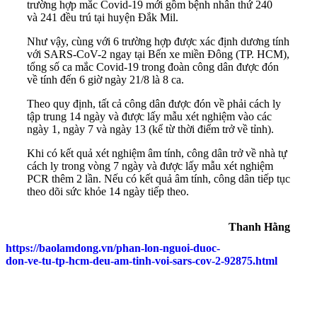
trường hợp mắc Covid-19 mới gồm bệnh nhân thứ 240
và 241 đều trú tại huyện Đắk Mil.
Như vậy, cùng với 6 trường hợp được xác định dương tính
với SARS-CoV-2 ngay tại Bến xe miền Đông (TP. HCM),
tổng số ca mắc Covid-19 trong đoàn công dân được đón
về tính đến 6 giờ ngày 21/8 là 8 ca.
Theo quy định, tất cả công dân được đón về phải cách ly
tập trung 14 ngày và được lấy mẫu xét nghiệm vào các
ngày 1, ngày 7 và ngày 13 (kể từ thời điểm trở về tỉnh).
Khi có kết quả xét nghiệm âm tính, công dân trở về nhà tự
cách ly trong vòng 7 ngày và được lấy mẫu xét nghiệm
PCR thêm 2 lần. Nếu có kết quả âm tính, công dân tiếp tục
theo dõi sức khỏe 14 ngày tiếp theo.
Thanh Hằng
https://baolamdong.vn/phan-lon-nguoi-duoc-
don-ve-tu-tp-hcm-deu-am-tinh-voi-sars-cov-2-92875.html