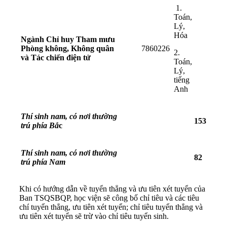
1.
Toán,
Lý,
Hóa
Ngành Chỉ huy Tham mưu
Phòng không, Không quân
7860226
2.
và Tác chiến điện tử
Toán,
Lý,
tiếng
Anh
Thí sinh nam, có nơi thường
153
trú phía Bắ
c
Thí sinh nam, có nơi thường
82
trú phía Nam
Khi có hướng dẫn về tuyển thẳng và ưu tiên xét tuyển của
Ban TSQSBQP, học viện sẽ công bố chỉ tiêu và các tiêu
chí tuyển thẳng, ưu tiên xét tuyển; chỉ tiêu tuyển thẳng và
ưu tiên xét tuyển sẽ trừ vào chỉ tiêu tuyển sinh.