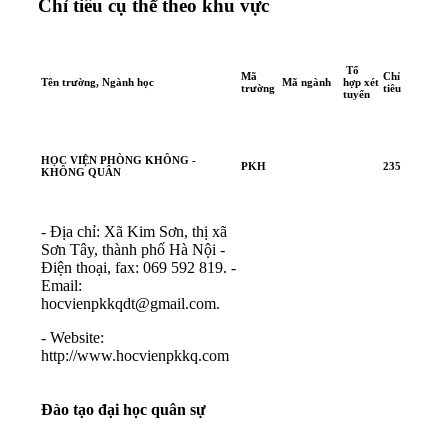
Chỉ tiêu cụ thể theo khu vực
Tổ
Mã
Chỉ
Tên trường, Ngành học
Mã ngành
hợp xét
trường
tiêu
tuyển
HỌC VIỆN PHÒNG KHÔNG -
PKH
235
KHÔNG QUÂN
- Địa chỉ: Xã Kim Sơn, thị xã
Sơn Tây, thành phố Hà Nội -
Điện thoại, fax: 069 592 819. -
Email:
hocvienpkkqdt@gmail.com
.
- Website:
http://www.hocvienpkkq.com
Đào tạo đại học quân sự