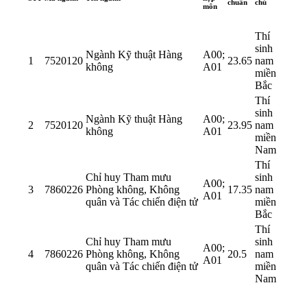
chuẩn
chú
môn
Thí
sinh
Ngành Kỹ thuật Hàng
A00;
1
7520120
23.65
nam
không
A01
miền
Bắc
Thí
sinh
Ngành Kỹ thuật Hàng
A00;
2
7520120
23.95
nam
không
A01
miền
Nam
Thí
Chỉ huy Tham mưu
sinh
A00;
3
7860226
Phòng không, Không
17.35
nam
A01
quân và Tác chiến điện tử
miền
Bắc
Thí
Chỉ huy Tham mưu
sinh
A00;
4
7860226
Phòng không, Không
20.5
nam
A01
quân và Tác chiến điện tử
miền
Nam