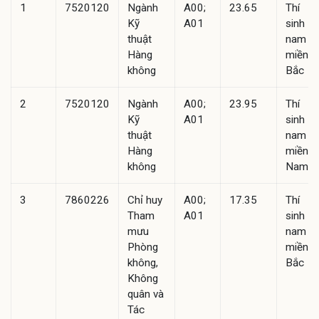
1
7520120
Ngành
A00;
23.65
Thí
Kỹ
A01
sinh
thuật
nam
Hàng
miền
không
Bắc
2
7520120
Ngành
A00;
23.95
Thí
Kỹ
A01
sinh
thuật
nam
Hàng
miền
không
Nam
3
7860226
Chỉ huy
A00;
17.35
Thí
Tham
A01
sinh
mưu
nam
Phòng
miền
không,
Bắc
Không
quân và
Tác