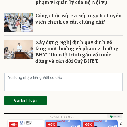
phạm vi quản lý của Bộ Nội vụ
Công chức cấp xã xếp ngạch chuyên
viên chính có cần chứng chỉ?
Xây dựng Nghị định quy định về
tăng mức hưởng và phạm vi hưởng
BHYT theo lộ trình gắn với mức
đóng và cân đối Quỹ BHYT
Gửi bình luận
U
ADVERTISEMENT
Đai 
-6%
-63%
-63%