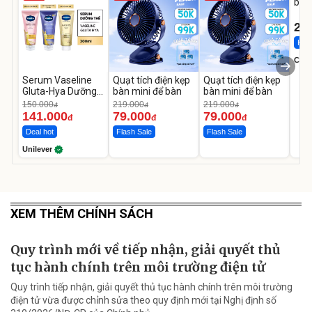
bé 
1-9 
22
Hot 
Cecil
Serum Vaseline
Quạt tích điện kẹp
Quạt tích điện kẹp
Gluta-Hya Dưỡng
bàn mini để bàn
bàn mini để bàn
Da Sáng Mịn Sau 7
150.000
219.000
219.000
đ
đ
đ
Ngày
141.000
79.000
79.000
đ
đ
đ
Deal hot
Flash Sale
Flash Sale
Unilever
XEM THÊM CHÍNH SÁCH
Quy trình mới về tiếp nhận, giải quyết thủ
tục hành chính trên môi trường điện tử
Quy trình tiếp nhận, giải quyết thủ tục hành chính trên môi trường
điện tử vừa được chỉnh sửa theo quy định mới tại Nghị định số