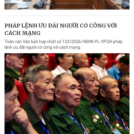
PHÁP LỆNH ƯU ĐÃI NGƯỜI CÓ CÔNG VỚI
CÁCH MẠNG
Toàn văn Văn bản hợp nhất số 123/2026/VBHN-PL-VPQH pháp
lệnh ưu đãi người có công với cách mạng.