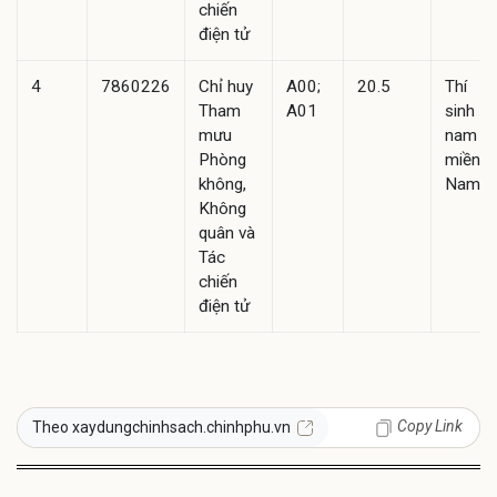
chiến
điện tử
4
7860226
Chỉ huy
A00;
20.5
Thí
Tham
A01
sinh
mưu
nam
Phòng
miền
không,
Nam
Không
quân và
Tác
chiến
điện tử
Copy Link
Theo xaydungchinhsach.chinhphu.vn