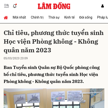
Mới nhất
Chính trị
Thời sự
Kinh tế
Đời sống
Pháp l
Gửi bình luận
Chỉ tiêu, phương thức tuyển sinh
Học viện Phòng không - Không
quân năm 2023
05/03/2023 23:09
Ban Tuyển sinh Quân sự Bộ Quốc phòng công
Hủy
Gửi
bố chỉ tiêu, phương thức tuyển sinh Học viện
Phòng không - Không quân năm 2023.