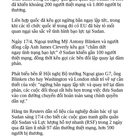
đã khiến khoảng 200 người thiệt mạng và 1.800 người bị
thương.
Liên hợp quốc đã kêu gọi ngừng bắn ngay lập tức, trong
khi các tổ chức quốc tế trong đó có EU đã bày tỏ mối
quan ngại sâu sắc về tình hình bạo lực tại Sudan.
Ngày 17/4, Ngoại trưởng Mỹ Antony Blinken và người
đồng cấp Anh James Cleverly kêu gọi "chấm dứt
ngay tình trạng bạo lực" ở Sudan khiến gần 100 người
thiệt mạng, đồng thời kêu gọi các bên đối lập quay lại đàm
phán.
Phát biểu bên lề Hội nghị Bộ trưởng Ngoại giao G7, ông
Blinken cho hay Washington và London nhất trí về sự cần
thiết của việc "ngừng bắn ngay lập tức và quay trở lại đàm
phán, các cuộc đối thoại rất hứa hẹn trong việc đưa Sudan
vào con đường chuyển đổi hoàn toàn sang chính quyền
dân sự."
Hãng tin Reuters dẫn số liệu của nghiệp đoàn bác sỹ tại
Sudan sáng 17/4 cho biết các cuộc giao tranh giữa quân
đội Sudan và Lực lượng hỗ trợ nhanh (RSF) trong 2 ngày
qua đã làm ít nhất 97 dân thường thiệt mạng, hơn 590
người bị thương.