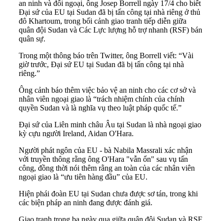
an ninh và đối ngoại, ông Josep Borrell ngày 17/4 cho biết
Đại sứ của EU tại Sudan đã bị tấn công tại nhà riêng ở thủ
đô Khartoum, trong bối cảnh giao tranh tiếp diễn giữa
quân đội Sudan và Các Lực lượng hỗ trợ nhanh (RSF) bán
quân sự.
Trong một thông báo trên Twitter, ông Borrell viết: “Vài
giờ trước, Đại sứ EU tại Sudan đã bị tấn công tại nhà
riêng.”
Ông cảnh báo thêm việc bảo vệ an ninh cho các cơ sở và
nhân viên ngoại giao là “trách nhiệm chính của chính
quyền Sudan và là nghĩa vụ theo luật pháp quốc tế.”
Đại sứ của Liên minh châu Âu tại Sudan là nhà ngoại giao
kỳ cựu người Ireland, Aidan O'Hara.
Người phát ngôn của EU - bà Nabila Massrali xác nhận
với truyền thông rằng ông O'Hara "vẫn ổn" sau vụ tấn
công, đồng thời nói thêm rằng an toàn của các nhân viên
ngoại giao là “ưu tiên hàng đầu” của EU.
Hiện phái đoàn EU tại Sudan chưa được sơ tán, trong khi
các biện pháp an ninh đang được đánh giá.
Giao tranh trong ba ngày qua giữa quân đội Sudan và RSF