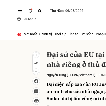
Thứ Năm,
06/08/2026
Đọc báo in
Gửi 
Mới nhất
Chính trị
Thời sự
Kinh tế
Đời sống
Pháp l
Đại sứ của EU tại
nhà riêng ở thủ
Nguyễn Tùng
(TTXVN/Vietnam+)
|
18/0
Đại diện cấp cao của EU Jos
an ninh cho các nhà ngoại g
Sudan đã bị tấn công tại n