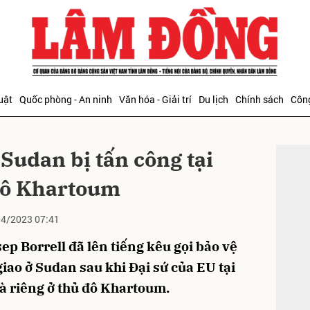
bình luận
uật
Quốc phòng - An ninh
Văn hóa - Giải trí
Du lịch
Chính sách
Công
ĐỌC T
 Sudan bị tấn công tại
 đô Khartoum
4/2023 07:41
Hủy
G
ep Borrell đã lên tiếng kêu gọi bảo vệ
iao ở Sudan sau khi Đại sứ của EU tại
hà riêng ở thủ đô Khartoum.