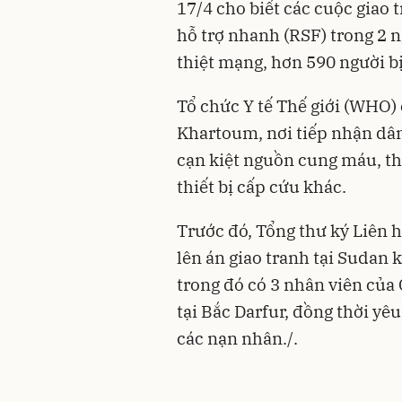
17/4 cho biết các cuộc giao 
hỗ trợ nhanh (RSF) trong 2 
thiệt mạng, hơn 590 người b
Tổ chức Y tế Thế giới (WHO)
Khartoum, nơi tiếp nhận dân
cạn kiệt nguồn cung máu, th
thiết bị cấp cứu khác.
Trước đó, Tổng thư ký Liên 
lên án giao tranh tại Sudan
trong đó có 3 nhân viên của
tại Bắc Darfur, đồng thời yê
các nạn nhân./.