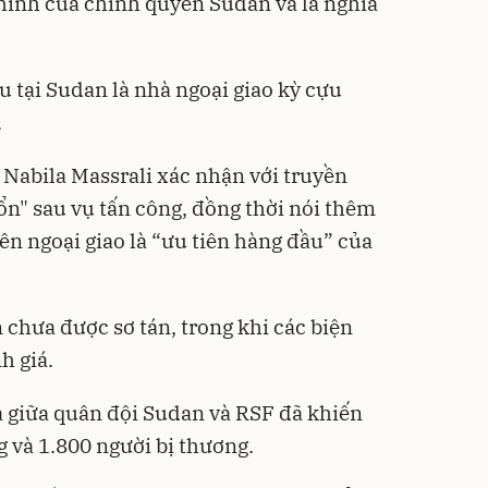
chính của chính quyền Sudan và là nghĩa
u tại Sudan là nhà ngoại giao kỳ cựu
.
 Nabila Massrali xác nhận với truyền
ổn" sau vụ tấn công, đồng thời nói thêm
ên ngoại giao là “ưu tiên hàng đầu” của
 chưa được sơ tán, trong khi các biện
h giá.
a giữa quân đội Sudan và RSF đã khiến
 và 1.800 người bị thương.