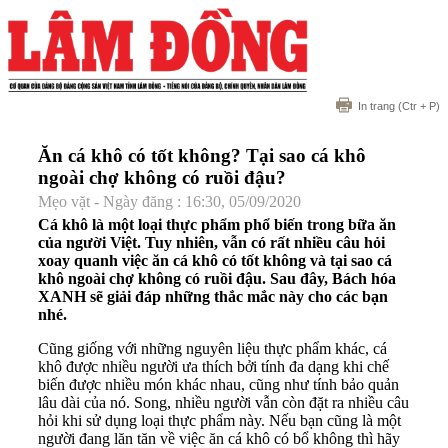
In trang
(Ctr + P)
Ăn cá khô có tốt không? Tại sao cá khô
ngoài chợ không có ruồi đậu?
Mẹo vặt - Ngày đăng : 16:30, 05/09/2020
Cá khô là một loại thực phẩm phổ biến trong bữa ăn
của người Việt. Tuy nhiên, vẫn có rất nhiều câu hỏi
xoay quanh việc ăn cá khô có tốt không và tại sao cá
khô ngoài chợ không có ruồi đậu. Sau đây, Bách hóa
XANH sẽ giải đáp những thắc mắc này cho các bạn
nhé.
Cũng giống với những nguyên liệu thực phẩm khác, cá
khô được nhiều người ưa thích bởi tính đa dạng khi chế
biến được nhiều món khác nhau, cũng như tính bảo quản
lâu dài của nó. Song, nhiều người vẫn còn đặt ra nhiều câu
hỏi khi sử dụng loại thực phẩm này. Nếu bạn cũng là một
người đang lăn tăn về việc ăn cá khô có bổ không thì hãy