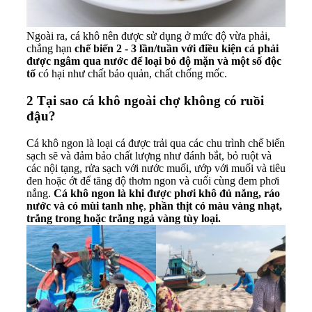
Ngoài ra, cá khô nên được sử dụng ở mức độ vừa phải,
chẳng hạn
chế biến 2 - 3 lần/tuần với điều kiện cá phải
được ngâm qua nước để loại bỏ độ mặn và một số độc
tố
có hại như chất bảo quản, chất chống mốc.
2
Tại sao cá khô ngoài chợ không có ruồi
đậu?
Cá khô ngon là loại cá được trải qua các chu trình chế biến
sạch sẽ và đảm bảo chất lượng như đánh bắt, bỏ ruột và
các nội tạng, rửa sạch với nước muối, ướp với muối và tiêu
đen hoặc ớt để tăng độ thơm ngon và cuối cùng đem phơi
nắng.
Cá khô ngon là khi được phơi khô đủ nắng, ráo
nước và có mùi tanh nhẹ
,
phần thịt có màu vàng nhạt,
trắng trong hoặc trắng ngả vàng tùy loại.