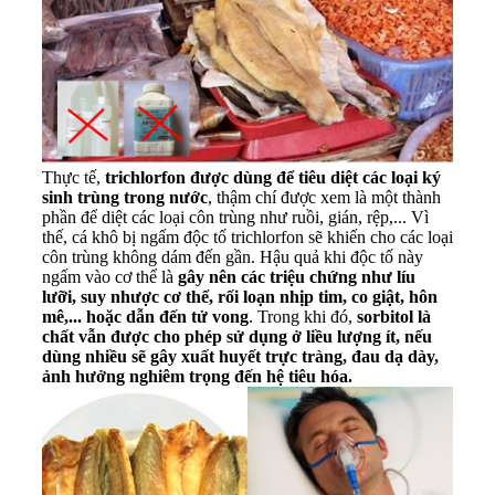
Thực tế,
trichlorfon được dùng để tiêu diệt các loại ký
sinh trùng trong nước
, thậm chí được xem là một thành
phần để diệt các loại côn trùng như ruồi, gián, rệp,... Vì
thế, cá khô bị ngấm độc tố trichlorfon sẽ khiến cho các loại
côn trùng không dám đến gần. Hậu quả khi độc tố này
ngấm vào cơ thể là
gây nên các triệu chứng như líu
lưỡi, suy nhược cơ thể, rối loạn nhịp tim, co giật, hôn
mê,... hoặc dẫn đến tử vong
. Trong khi đó,
sorbitol là
chất vẫn được cho phép sử dụng ở liều lượng ít, nếu
dùng nhiều sẽ gây xuất huyết trực tràng, đau dạ dày,
ảnh hưởng nghiêm trọng đến hệ tiêu hóa.