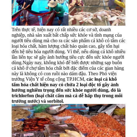
Trên thực tế, hiện nay có rất nhiều các cơ sở, doanh
nghiệp, nhà sản xuất bất chấp
sức khỏe
và tính mạng của
người tiêu dùng mà cho ra các sản phẩm
cá khô có tẩm các
loại hóa chất
, hàm lượng chất bảo quản cao, gây tổn hại
đến hệ tiêu hóa người dùng. Vì thế, nếu dùng cá khô nhiều
lần liên tục sẽ gây ảnh hưởng tiêu cực đến sức khỏe người
dùng.Ngày nay, không khó để biết được những sạp buôn
cá khô ở chợ tẩm hóa chất bởi đặc điểm của các gian hàng
này là không có con ruồi nào dám đậu. Theo Phó viện
trưởng Viện Y tế công cộng TP.HCM,
các loại cá khô
tẩm hóa chất hiện nay có chứa 2 loại độc tố gây ảnh
hưởng nghiêm trọng đến sức khỏe người dùng, đó là
trichlorfon (loại chất cấm mà cá dễ hấp thụ trong môi
trường nước) và sorbitol.