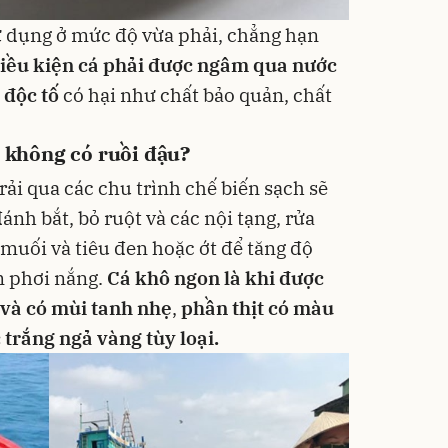
ử dụng ở mức độ vừa phải, chẳng hạn
 điều kiện cá phải được ngâm qua nước
 độc tố
có hại như chất bảo quản, chất
ợ không có ruồi đậu?
rải qua các chu trình chế biến sạch sẽ
nh bắt, bỏ ruột và các nội tạng, rửa
muối và tiêu đen hoặc ớt để tăng độ
m phơi nắng.
Cá khô ngon là khi được
 và có mùi tanh nhẹ
,
phần thịt có màu
 trắng ngả vàng tùy loại.