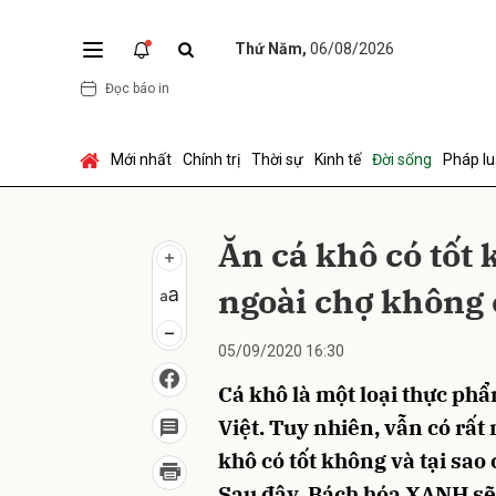
Thứ Năm,
06/08/2026
Đọc báo in
Gửi 
Mới nhất
Chính trị
Thời sự
Kinh tế
Đời sống
Pháp lu
Ăn cá khô có tốt 
ngoài chợ không 
05/09/2020 16:30
Cá khô là một loại thực ph
Việt. Tuy nhiên, vẫn có rất
khô có tốt không và tại sao
Sau đây, Bách hóa XANH sẽ