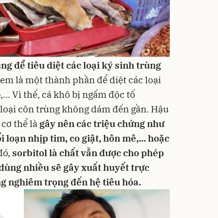
g để tiêu diệt các loại ký sinh trùng
xem là một thành phần để diệt các loại
,... Vì thế, cá khô bị ngấm độc tố
c loại côn trùng không dám đến gần. Hậu
 cơ thể là
gây nên các triệu chứng như
ối loạn nhịp tim, co giật, hôn mê,... hoặc
đó,
sorbitol là chất vẫn được cho phép
u dùng nhiều sẽ gây xuất huyết trực
ng nghiêm trọng đến hệ tiêu hóa.