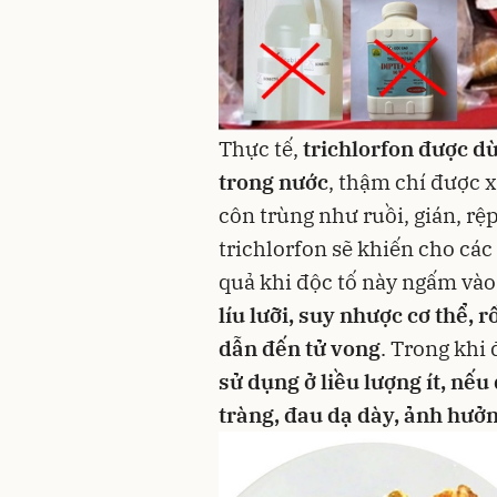
Thực tế,
trichlorfon được dùn
trong nước
, thậm chí được 
côn trùng như ruồi, gián, rệp
trichlorfon sẽ khiến cho cá
quả khi độc tố này ngấm vào
líu lưỡi, suy nhược cơ thể, r
dẫn đến tử vong
. Trong khi 
sử dụng ở liều lượng ít, nế
tràng, đau dạ dày, ảnh hưở