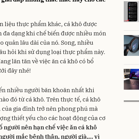
n liệu thực phẩm khác, cá khô được
nh đa dạng khi chế biến được nhiều món
o quản lâu dài của nó. Song, nhiều
âu hỏi khi sử dụng loại thực phẩm này.
ng lăn tăn về việc ăn cá khô có bổ
ưới đây nhé!
ến nhiều người băn khoăn nhất khi
o đó từ cá khô. Trên thực tế, cá khô
 của gia đình trở nên phong phú mà
ợng thiết yếu cho các hoạt động của cơ
ố người nên hạn chế việc ăn cá khô
gười mắc bệnh thận, người già,... vì