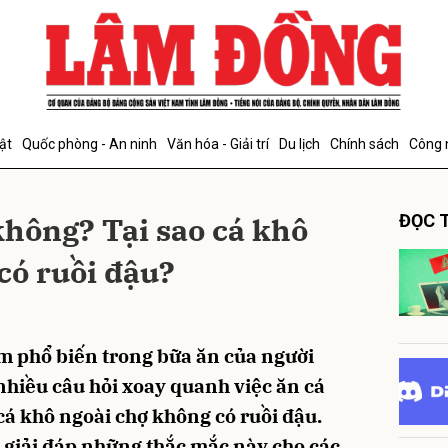
bình luận
ật
Quốc phòng - An ninh
Văn hóa - Giải trí
Du lịch
Chính sách
Công 
không? Tại sao cá khô
ĐỌC T
có ruồi đậu?
Hủy
G
ẩm phổ biến trong bữa ăn của người
 nhiều câu hỏi xoay quanh việc ăn cá
 cá khô ngoài chợ không có ruồi đậu.
 giải đáp những thắc mắc này cho các