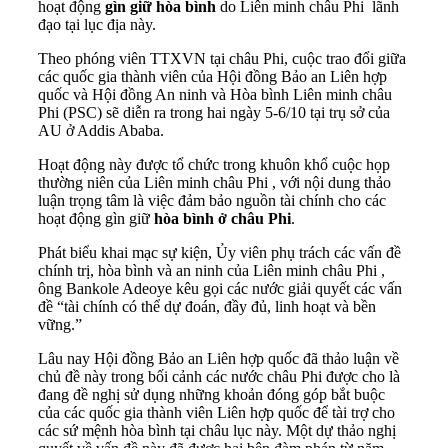
hoạt động
gìn giữ hòa bình
do Liên minh châu Phi lãnh
đạo tại lục địa này.
Theo phóng viên TTXVN tại châu Phi, cuộc trao đổi giữa
các quốc gia thành viên của Hội đồng Bảo an Liên hợp
quốc và Hội đồng An ninh và Hòa bình Liên minh châu
Phi (PSC) sẽ diễn ra trong hai ngày 5-6/10 tại trụ sở của
AU ở Addis Ababa.
Hoạt động này được tổ chức trong khuôn khổ cuộc họp
thường niên của Liên minh châu Phi , với nội dung thảo
luận trọng tâm là việc đảm bảo nguồn tài chính cho các
hoạt động gìn giữ
hòa bình ở châu Phi
.
Phát biểu khai mạc sự kiện, Ủy viên phụ trách các vấn đề
chính trị, hòa bình và an ninh của Liên minh châu Phi ,
ông Bankole Adeoye kêu gọi các nước giải quyết các vấn
đề “tài chính có thể dự đoán, đầy đủ, linh hoạt và bền
vững.”
Lâu nay Hội đồng Bảo an Liên hợp quốc đã thảo luận về
chủ đề này trong bối cảnh các nước châu Phi được cho là
đang đề nghị sử dụng những khoản đóng góp bắt buộc
của các quốc gia thành viên Liên hợp quốc để tài trợ cho
các sứ mệnh hòa bình tại châu lục này. Một dự thảo nghị