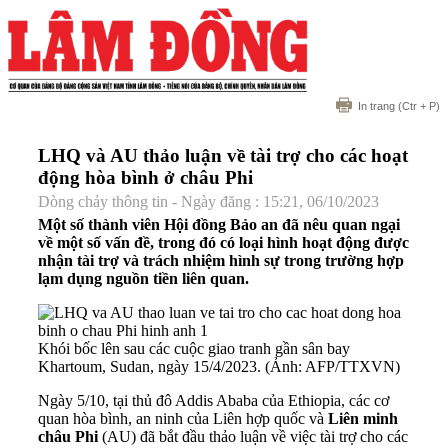
In trang
(Ctr + P)
LHQ và AU thảo luận về tài trợ cho các hoạt
động hòa bình ở châu Phi
Dòng chảy thông tin - Ngày đăng : 15:21, 06/10/2023
Một số thành viên Hội đồng Bảo an đã nêu quan ngại
về một số vấn đề, trong đó có loại hình hoạt động được
nhận tài trợ và trách nhiệm hình sự trong trường hợp
lạm dụng nguồn tiền liên quan.
Khói bốc lên sau các cuộc giao tranh gần sân bay
Khartoum, Sudan, ngày 15/4/2023. (Ảnh: AFP/TTXVN)
Ngày 5/10, tại thủ đô Addis Ababa của Ethiopia, các cơ
quan hòa bình, an ninh của Liên hợp quốc và
Liên minh
châu Phi
(AU) đã bắt đầu thảo luận về việc tài trợ cho các