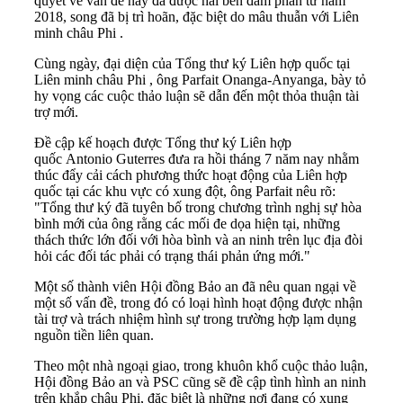
quyết về vấn đề này đã được hai bên đàm phán từ năm
2018, song đã bị trì hoãn, đặc biệt do mâu thuẫn với Liên
minh châu Phi .
Cùng ngày, đại diện của Tổng thư ký Liên hợp quốc tại
Liên minh châu Phi , ông Parfait Onanga-Anyanga, bày tỏ
hy vọng các cuộc thảo luận sẽ dẫn đến một thỏa thuận tài
trợ mới.
Đề cập kế hoạch được Tổng thư ký Liên hợp
quốc Antonio Guterres đưa ra hồi tháng 7 năm nay nhằm
thúc đẩy cải cách phương thức hoạt động của Liên hợp
quốc tại các khu vực có xung đột, ông Parfait nêu rõ:
"Tổng thư ký đã tuyên bố trong chương trình nghị sự hòa
bình mới của ông rằng các mối đe dọa hiện tại, những
thách thức lớn đối với hòa bình và an ninh trên lục địa đòi
hỏi các đối tác phải có trạng thái phản ứng mới."
Một số thành viên Hội đồng Bảo an đã nêu quan ngại về
một số vấn đề, trong đó có loại hình hoạt động được nhận
tài trợ và trách nhiệm hình sự trong trường hợp lạm dụng
nguồn tiền liên quan.
Theo một nhà ngoại giao, trong khuôn khổ cuộc thảo luận,
Hội đồng Bảo an và PSC cũng sẽ đề cập tình hình an ninh
trên khắp châu Phi, đặc biệt là những nơi đang có xung