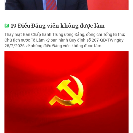
19 Điều Đảng viên không được làm
Thay mặt Ban Chấp hành Trung ương Đảng, đồng chí Tổng Bí thư,
Chủ tịch nước Tô Lâm ký ban hành Quy định số 207-QĐ/TW ngày
26/7/2026 về những điều Đảng viên không được làm.