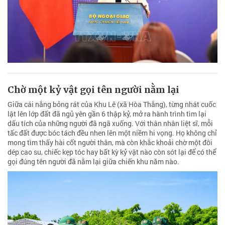
Chờ một kỷ vật gọi tên người nằm lại
Giữa cái nắng bỏng rát của Khu Lê (xã Hòa Thắng), từng nhát cuốc
lật lên lớp đất đã ngủ yên gần 6 thập kỷ, mở ra hành trình tìm lại
dấu tích của những người đã ngã xuống. Với thân nhân liệt sĩ, mỗi
tấc đất được bóc tách đều nhen lên một niềm hi vọng. Họ không chỉ
mong tìm thấy hài cốt người thân, mà còn khắc khoải chờ một đôi
dép cao su, chiếc kẹp tóc hay bất kỳ kỷ vật nào còn sót lại để có thể
gọi đúng tên người đã nằm lại giữa chiến khu năm nào.