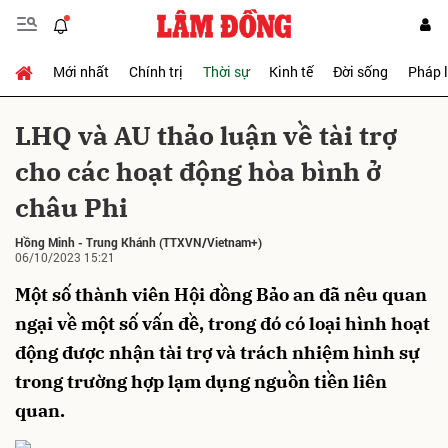
Mới nhất
Chính trị
Thời sự
Kinh tế
Đời sống
Pháp 
Gửi bình luận
LHQ và AU thảo luận về tài trợ
cho các hoạt động hòa bình ở
châu Phi
Hồng Minh
-
Trung Khánh
(TTXVN/Vietnam+)
06/10/2023 15:21
Một số thành viên Hội đồng Bảo an đã nêu quan
Hủy
Gửi
ngại về một số vấn đề, trong đó có loại hình hoạt
động được nhận tài trợ và trách nhiệm hình sự
trong trường hợp lạm dụng nguồn tiền liên
quan.