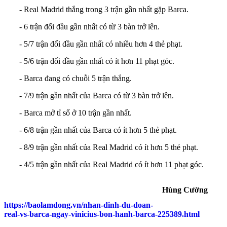
- Real Madrid thắng trong 3 trận gần nhất gặp Barca.
- 6 trận đối đầu gần nhất có từ 3 bàn trở lên.
- 5/7 trận đối đầu gần nhất có nhiều hơn 4 thẻ phạt.
- 5/6 trận đối đầu gần nhất có ít hơn 11 phạt góc.
- Barca đang có chuỗi 5 trận thắng.
- 7/9 trận gần nhất của Barca có từ 3 bàn trở lên.
- Barca mở tỉ số ở 10 trận gần nhất.
- 6/8 trận gần nhất của Barca có ít hơn 5 thẻ phạt.
- 8/9 trận gần nhất của Real Madrid có ít hơn 5 thẻ phạt.
- 4/5 trận gần nhất của Real Madrid có ít hơn 11 phạt góc.
Hùng Cường
https://baolamdong.vn/nhan-dinh-du-doan-
real-vs-barca-ngay-vinicius-bon-hanh-barca-225389.html