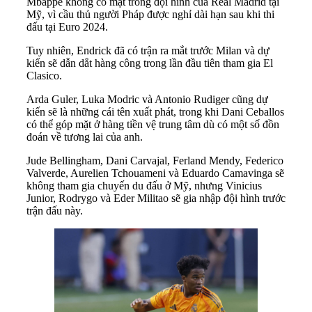
Mbappe không có mặt trong đội hình của Real Madrid tại
Mỹ, vì cầu thủ người Pháp được nghỉ dài hạn sau khi thi
đấu tại Euro 2024.
Tuy nhiên, Endrick đã có trận ra mắt trước Milan và dự
kiến sẽ dẫn dắt hàng công trong lần đầu tiên tham gia El
Clasico.
Arda Guler, Luka Modric và Antonio Rudiger cũng dự
kiến sẽ là những cái tên xuất phát, trong khi Dani Ceballos
có thể góp mặt ở hàng tiền vệ trung tâm dù có một số đồn
đoán về tương lai của anh.
Jude Bellingham, Dani Carvajal, Ferland Mendy, Federico
Valverde, Aurelien Tchouameni và Eduardo Camavinga sẽ
không tham gia chuyến du đấu ở Mỹ, nhưng Vinicius
Junior, Rodrygo và Eder Militao sẽ gia nhập đội hình trước
trận đấu này.