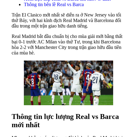
Thông tin bên lề Real vs Barca
Trận El Clasico mới nhất sẽ diễn ra ở New Jersey vào tối
thứ Bảy, với hai kình địch Real Madrid và Barcelona đối
đầu trong một trận giao hữu danh tiếng.
Real Madrid bắt đầu chuẩn bị cho mùa giải mới bằng thất
bại 0-1 trước AC Milan vào thứ Tư, trong khi Barcelona
hòa 2-2 với Manchester City trong trận giao hữu đầu tiên
của mùa hè.
Thông tin lực lượng Real vs Barca
mới nhất