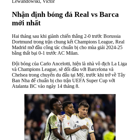
Lewandowski, Victor
Nhận định bóng đá Real vs Barca
mới nhất
Hai tháng sau khi giành chiến thắng 2-0 trước Borussia
Dortmund trong trận chung kết Champions League, Real
Madrid mở đầu công tác chuẩn bị cho mùa giải 2024-25
bằng thất bại 0-1 trước AC Milan.
Đội bóng của Carlo Ancelotti, hiện là nhà vô địch La Liga
và Champions League, sẽ đối đầu với Barcelona và
Chelsea trong chuyến du đấu tại Mỹ, trước khi trở về Tây
Ban Nha để chuẩn bị cho trận UEFA Super Cup với
Atalanta BC vào ngày 14 tháng 8.