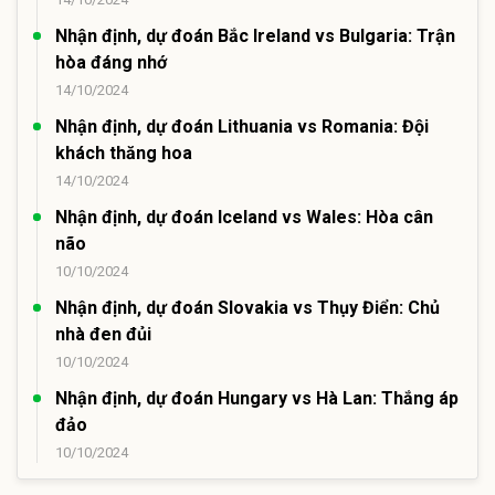
Nhận định, dự đoán Bắc Ireland vs Bulgaria: Trận
hòa đáng nhớ
14/10/2024
Nhận định, dự đoán Lithuania vs Romania: Đội
khách thăng hoa
14/10/2024
Nhận định, dự đoán Iceland vs Wales: Hòa cân
não
10/10/2024
Nhận định, dự đoán Slovakia vs Thụy Điển: Chủ
nhà đen đủi
10/10/2024
Nhận định, dự đoán Hungary vs Hà Lan: Thắng áp
đảo
10/10/2024