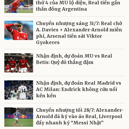
thứ 4 của MU lộ diện, Real tiến gần
thần đồng Argentina
Chuyển nhượng sáng 31/7: Real chờ
A. Davies + Alexander-Arnold miễn
phí, Arsenal tiến sát Viktor
Gyokeres
Nhận định, dự đoán MU vs Real
Betis: Quỷ đỏ thắng đậm
Nhận định, dự đoán Real Madrid vs
AC Milan: Endrick không cứu nổi
kền kền
Chuyển nhượng tối 28/7: Alexander-
Arnold đã ký vào áo Real, Liverpool
đẩy nhanh ký “Messi Nhật”