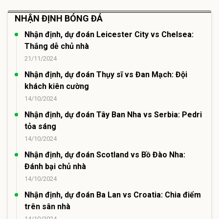
NHẬN ĐỊNH BÓNG ĐÁ
Nhận định, dự đoán Leicester City vs Chelsea:
Thắng dễ chủ nhà
21/11/2024
Nhận định, dự đoán Thụy sĩ vs Đan Mạch: Đội
khách kiên cường
14/10/2024
Nhận định, dự đoán Tây Ban Nha vs Serbia: Pedri
tỏa sáng
14/10/2024
Nhận định, dự đoán Scotland vs Bồ Đào Nha:
Đánh bại chủ nhà
14/10/2024
Nhận định, dự đoán Ba Lan vs Croatia: Chia điểm
trên sân nhà
14/10/2024