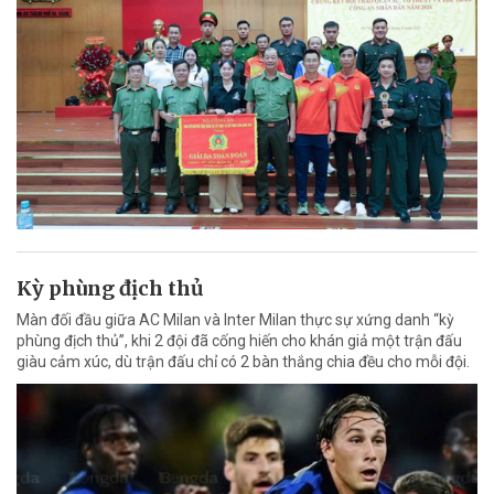
Kỳ phùng địch thủ
Màn đối đầu giữa AC Milan và Inter Milan thực sự xứng danh “kỳ
phùng địch thủ”, khi 2 đội đã cống hiến cho khán giả một trận đấu
giàu cảm xúc, dù trận đấu chỉ có 2 bàn thắng chia đều cho mỗi đội.