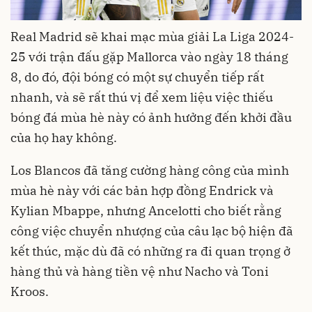
Real Madrid sẽ khai mạc mùa giải La Liga 2024-
25 với trận đấu gặp Mallorca vào ngày 18 tháng
8, do đó, đội bóng có một sự chuyển tiếp rất
nhanh, và sẽ rất thú vị để xem liệu việc thiếu
bóng đá mùa hè này có ảnh hưởng đến khởi đầu
của họ hay không.
Los Blancos đã tăng cường hàng công của mình
mùa hè này với các bản hợp đồng Endrick và
Kylian Mbappe, nhưng Ancelotti cho biết rằng
công việc chuyển nhượng của câu lạc bộ hiện đã
kết thúc, mặc dù đã có những ra đi quan trọng ở
hàng thủ và hàng tiền vệ như Nacho và Toni
Kroos.