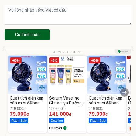
Gửi bình luận
ADVERTISEMENT
-63%
-6%
-63%
Quạt tích điện kẹp
Serum Vaseline
Quạt tích điện kẹp
Bơm
bàn mini để bàn
Gluta-Hya Dưỡng
bàn mini để bàn
Ô T
Da Sáng Mịn Sau 7
MED
219.000
150.000
219.000
2.69
đ
đ
đ
Ngày
12.
79.000
141.000
79.000
1.
đ
đ
đ
Flash Sale
Deal hot
Flash Sale
Hot 
Unilever