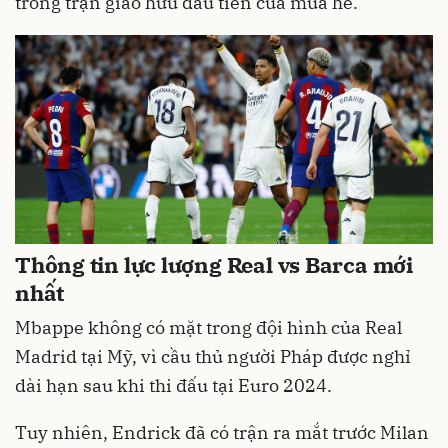
trong trận giao hữu đầu tiên của mùa hè.
Thông tin lực lượng Real vs Barca mới
nhất
Mbappe không có mặt trong đội hình của Real
Madrid tại Mỹ, vì cầu thủ người Pháp được nghỉ
dài hạn sau khi thi đấu tại Euro 2024.
Tuy nhiên, Endrick đã có trận ra mắt trước Milan