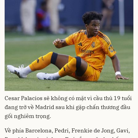
Cesar Palacios sẽ không có mặt vì cầu thủ 19 tuổi
đang trở về Madrid sau khi gặp chấn thương đầu
gối nghiêm trọng.
Về phía Barcelona, Pedri, Frenkie de Jong, Gavi,