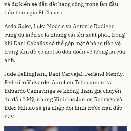
và dự kiến sẽ dẫn dắt hàng công trong lần đầu
tiên tham gia El Clasico.
Arda Guler, Luka Modric và Antonio Rudiger
cũng dự kiến sẽ là những cái tên xuất phát, trong
khi Dani Ceballos có thể góp mặt ở hàng tiền vệ
trung tâm dù có một số đồn đoán về tương lai của
anh.
Jude Bellingham, Dani Carvajal, Ferland Mendy,
Federico Valverde, Aurelien Tchouameni và
Eduardo Camavinga sẽ không tham gia chuyến
du đấu ở Mỹ, nhưng Vinicius Junior, Rodrygo và
Eder Militao sẽ gia nhập đội hình trước trận đấu
này.