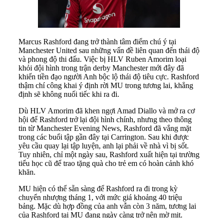
Marcus Rashford đang trở thành tâm điểm chú ý tại
Manchester United sau những vấn đề liên quan đến thái độ
và phong độ thi đấu. Việc bị HLV Ruben Amorim loại
khỏi đội hình trong trận derby Manchester mới đây đã
khiến tiền đạo người Anh bộc lộ thái độ tiêu cực. Rashford
thậm chí công khai ý định rời MU trong tương lai, khẳng
định sẽ không nuối tiếc khi ra đi.
Dù HLV Amorim đã khen ngợi Amad Diallo và mở ra cơ
hội để Rashford trở lại đội hình chính, nhưng theo thông
tin từ Manchester Evening News, Rashford đã vắng mặt
trong các buổi tập gần đây tại Carrington. Sau khi được
yêu cầu quay lại tập luyện, anh lại phải về nhà vì bị sốt.
Tuy nhiên, chỉ một ngày sau, Rashford xuất hiện tại trường
tiểu học cũ để trao tặng quà cho trẻ em có hoàn cảnh khó
khăn.
MU hiện có thể sẵn sàng để Rashford ra đi trong kỳ
chuyển nhượng tháng 1, với mức giá khoảng 40 triệu
bảng. Mặc dù hợp đồng của anh vẫn còn 3 năm, tương lai
của Rashford tại MU đang ngày càng trở nên mờ mịt.