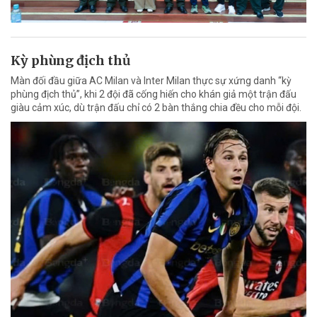
Kỳ phùng địch thủ
Màn đối đầu giữa AC Milan và Inter Milan thực sự xứng danh “kỳ
phùng địch thủ”, khi 2 đội đã cống hiến cho khán giả một trận đấu
giàu cảm xúc, dù trận đấu chỉ có 2 bàn thắng chia đều cho mỗi đội.