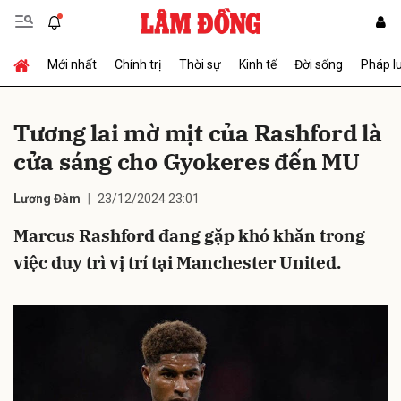
Mới nhất
Chính trị
Thời sự
Kinh tế
Đời sống
Pháp l
Gửi bình luận
Tương lai mờ mịt của Rashford là
cửa sáng cho Gyokeres đến MU
Lương Đàm
23/12/2024 23:01
Marcus Rashford đang gặp khó khăn trong
việc duy trì vị trí tại Manchester United.
Hủy
Gửi