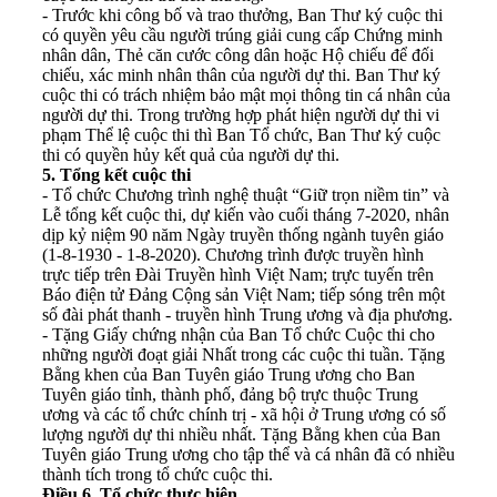
- Trước khi công bố và trao thưởng, Ban Thư ký cuộc thi
có quyền yêu cầu người trúng giải cung cấp Chứng minh
nhân dân, Thẻ căn cước công dân hoặc Hộ chiếu để đối
chiếu, xác minh nhân thân của người dự thi. Ban Thư ký
cuộc thi có trách nhiệm bảo mật mọi thông tin cá nhân của
người dự thi. Trong trường hợp phát hiện người dự thi vi
phạm Thể lệ cuộc thi thì Ban Tổ chức, Ban Thư ký cuộc
thi có quyền hủy kết quả của người dự thi.
5. Tổng kết cuộc thi
- Tổ chức Chương trình nghệ thuật “Giữ trọn niềm tin” và
Lễ tổng kết cuộc thi, dự kiến vào cuối tháng 7-2020, nhân
dịp kỷ niệm 90 năm Ngày truyền thống ngành tuyên giáo
(1-8-1930 - 1-8-2020). Chương trình được truyền hình
trực tiếp trên Đài Truyền hình Việt Nam; trực tuyến trên
Báo điện tử Đảng Cộng sản Việt Nam; tiếp sóng trên một
số đài phát thanh - truyền hình Trung ương và địa phương.
- Tặng Giấy chứng nhận của Ban Tổ chức Cuộc thi cho
những người đoạt giải Nhất trong các cuộc thi tuần. Tặng
Bằng khen của Ban Tuyên giáo Trung ương cho Ban
Tuyên giáo tỉnh, thành phố, đảng bộ trực thuộc Trung
ương và các tổ chức chính trị - xã hội ở Trung ương có số
lượng người dự thi nhiều nhất. Tặng Bằng khen của Ban
Tuyên giáo Trung ương cho tập thể và cá nhân đã có nhiều
thành tích trong tổ chức cuộc thi.
Điều 6. Tổ chức thực hiện