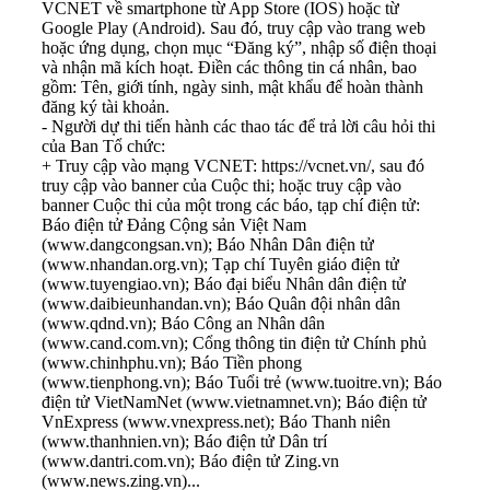
VCNET về smartphone từ App Store (IOS) hoặc từ
Google Play (Android). Sau đó, truy cập vào trang web
hoặc ứng dụng, chọn mục “Đăng ký”, nhập số điện thoại
và nhận mã kích hoạt. Điền các thông tin cá nhân, bao
gồm: Tên, giới tính, ngày sinh, mật khẩu để hoàn thành
đăng ký tài khoản.
- Người dự thi tiến hành các thao tác để trả lời câu hỏi thi
của Ban Tổ chức:
+ Truy cập vào mạng VCNET: https://vcnet.vn/, sau đó
truy cập vào banner của Cuộc thi; hoặc truy cập vào
banner Cuộc thi của một trong các báo, tạp chí điện tử:
Báo điện tử Đảng Cộng sản Việt Nam
(www.dangcongsan.vn); Báo Nhân Dân điện tử
(www.nhandan.org.vn); Tạp chí Tuyên giáo điện tử
(www.tuyengiao.vn); Báo đại biểu Nhân dân điện tử
(www.daibieunhandan.vn); Báo Quân đội nhân dân
(www.qdnd.vn); Báo Công an Nhân dân
(www.cand.com.vn); Cổng thông tin điện tử Chính phủ
(www.chinhphu.vn); Báo Tiền phong
(www.tienphong.vn); Báo Tuổi trẻ (www.tuoitre.vn); Báo
điện tử VietNamNet (www.vietnamnet.vn); Báo điện tử
VnExpress (www.vnexpress.net); Báo Thanh niên
(www.thanhnien.vn); Báo điện tử Dân trí
(www.dantri.com.vn); Báo điện tử Zing.vn
(www.news.zing.vn)...