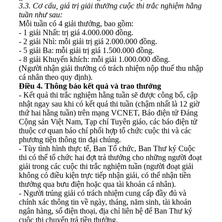
3.3. Cơ cấu, giá trị giải thưởng cuộc thi trắc nghiệm hằng
tuần như sau:
Mỗi tuần có 4 giải thưởng, bao gồm:
- 1 giải Nhất: trị giá 4.000.000 đồng.
- 2 giải Nhì: mỗi giải trị giá 2.000.000 đồng.
- 5 giải Ba: mỗi giải trị giá 1.500.000 đồng.
- 8 giải Khuyến khích: mỗi giải 1.000.000 đồng.
(Người nhận giải thưởng có trách nhiệm nộp thuế thu nhập
cá nhân theo quy định).
Điều 4. Thông báo kết quả và trao thưởng
- Kết quả thi trắc nghiệm hằng tuần sẽ được công bố, cập
nhật ngay sau khi có kết quả thi tuần (chậm nhất là 12 giờ
thứ hai hằng tuần) trên mạng VCNET, Báo điện tử Đảng
Cộng sản Việt Nam, Tạp chí Tuyên giáo, các báo điện tử
thuộc cơ quan báo chí phối hợp tổ chức cuộc thi và các
phương tiện thông tin đại chúng.
- Tùy tình hình thực tế, Ban Tổ chức, Ban Thư ký Cuộc
thi có thể tổ chức hai đợt trả thưởng cho những người đoạt
giải trong các cuộc thi trắc nghiệm tuần (người đoạt giải
không có điều kiện trực tiếp nhận giải, có thể nhận tiền
thưởng qua bưu điện hoặc qua tài khoản cá nhân).
- Người trúng giải có trách nhiệm cung cấp đầy đủ và
chính xác thông tin về ngày, tháng, năm sinh, tài khoản
ngân hàng, số điện thoại, địa chỉ liên hệ để Ban Thư ký
cuộc thi chuyển trả tiền thưởng.