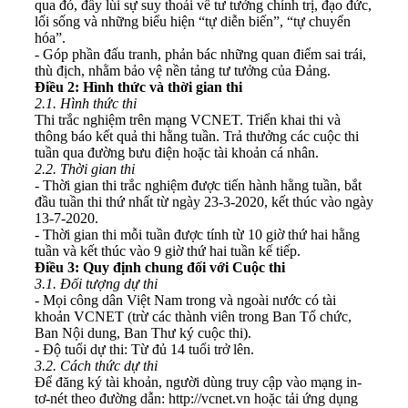
qua đó, đẩy lùi sự suy thoái về tư tưởng chính trị, đạo đức,
lối sống và những biểu hiện “tự diễn biến”, “tự chuyển
hóa”.
- Góp phần đấu tranh, phản bác những quan điểm sai trái,
thù địch, nhằm bảo vệ nền tảng tư tưởng của Đảng.
Điều 2: Hình thức và thời gian thi
2.1. Hình thức thi
Thi trắc nghiệm trên mạng VCNET. Triển khai thi và
thông báo kết quả thi hằng tuần. Trả thưởng các cuộc thi
tuần qua đường bưu điện hoặc tài khoản cá nhân.
2.2. Thời gian thi
- Thời gian thi trắc nghiệm được tiến hành hằng tuần, bắt
đầu tuần thi thứ nhất từ ngày 23-3-2020, kết thúc vào ngày
13-7-2020.
- Thời gian thi mỗi tuần được tính từ 10 giờ thứ hai hằng
tuần và kết thúc vào 9 giờ thứ hai tuần kế tiếp.
Điều 3: Quy định chung đối với Cuộc thi
3.1. Đối tượng dự thi
- Mọi công dân Việt Nam trong và ngoài nước có tài
khoản VCNET (trừ các thành viên trong Ban Tổ chức,
Ban Nội dung, Ban Thư ký cuộc thi).
- Độ tuổi dự thi: Từ đủ 14 tuổi trở lên.
3.2. Cách thức dự thi
Để đăng ký tài khoản, người dùng truy cập vào mạng in-
tơ-nét theo đường dẫn: http://vcnet.vn hoặc tải ứng dụng