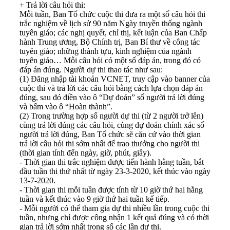
+ Trả lời câu hỏi thi:
Mỗi tuần, Ban Tổ chức cuộc thi đưa ra một số câu hỏi thi
trắc nghiệm về lịch sử 90 năm Ngày truyền thống ngành
tuyên giáo; các nghị quyết, chỉ thị, kết luận của Ban Chấp
hành Trung ương, Bộ Chính trị, Ban Bí thư về công tác
tuyên giáo; những thành tựu, kinh nghiệm của ngành
tuyên giáo… Mỗi câu hỏi có một số đáp án, trong đó có
đáp án đúng. Người dự thi thao tác như sau:
(1) Đăng nhập tài khoản VCNET, truy cập vào banner của
cuộc thi và trả lời các câu hỏi bằng cách lựa chọn đáp án
đúng, sau đó điền vào ô “Dự đoán” số người trả lời đúng
và bấm vào ô “Hoàn thành”.
(2) Trong trường hợp số người dự thi (từ 2 người trở lên)
cùng trả lời đúng các câu hỏi, cùng dự đoán chính xác số
người trả lời đúng, Ban Tổ chức sẽ căn cứ vào thời gian
trả lời câu hỏi thi sớm nhất để trao thưởng cho người thi
(thời gian tính đến ngày, giờ, phút, giây).
- Thời gian thi trắc nghiệm được tiến hành hằng tuần, bắt
đầu tuần thi thứ nhất từ ngày 23-3-2020, kết thúc vào ngày
13-7-2020.
- Thời gian thi mỗi tuần được tính từ 10 giờ thứ hai hằng
tuần và kết thúc vào 9 giờ thứ hai tuần kế tiếp.
- Mỗi người có thể tham gia dự thi nhiều lần trong cuộc thi
tuần, nhưng chỉ được công nhận 1 kết quả đúng và có thời
gian trả lời sớm nhất trong số các lần dự thi.