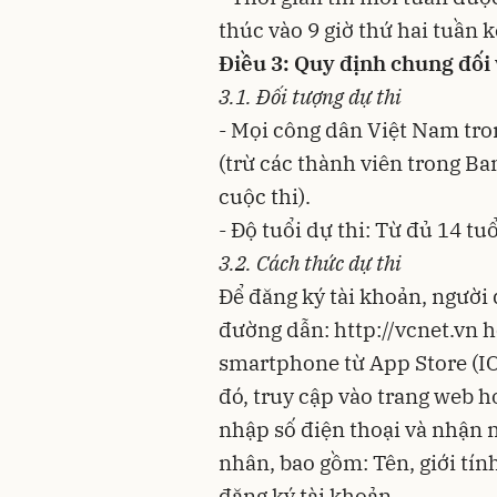
thúc vào 9 giờ thứ hai tuần k
Điều 3: Quy định chung đối 
3.1. Đối tượng dự thi
- Mọi công dân Việt Nam tro
(trừ các thành viên trong B
cuộc thi).
- Độ tuổi dự thi: Từ đủ 14 tuổ
3.2. Cách thức dự thi
Để đăng ký tài khoản, người
đường dẫn: http://vcnet.vn 
smartphone từ App Store (IO
đó, truy cập vào trang web 
nhập số điện thoại và nhận m
nhân, bao gồm: Tên, giới tí
đăng ký tài khoản.