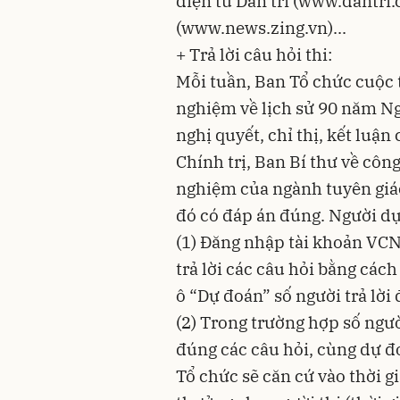
điện tử Dân trí (www.dantri.
(www.news.zing.vn)...
+ Trả lời câu hỏi thi:
Mỗi tuần, Ban Tổ chức cuộc t
nghiệm về lịch sử 90 năm Ng
nghị quyết, chỉ thị, kết lu
Chính trị, Ban Bí thư về côn
nghiệm của ngành tuyên giáo
đó có đáp án đúng. Người dự 
(1) Đăng nhập tài khoản VCN
trả lời các câu hỏi bằng các
ô “Dự đoán” số người trả lờ
(2) Trong trường hợp số người
đúng các câu hỏi, cùng dự đo
Tổ chức sẽ căn cứ vào thời gi