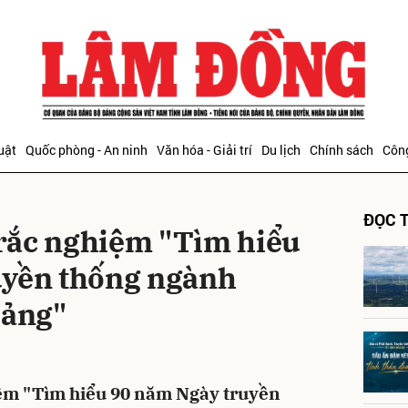
bình luận
uật
Quốc phòng - An ninh
Văn hóa - Giải trí
Du lịch
Chính sách
Công
ĐỌC T
 trắc nghiệm "Tìm hiểu
uyền thống ngành
Đảng"
Hủy
G
iệm "Tìm hiểu 90 năm Ngày truyền