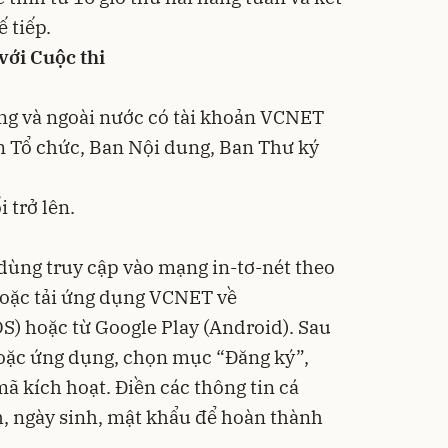
ế tiếp.
với Cuộc thi
ng và ngoài nước có tài khoản VCNET
an Tổ chức, Ban Nội dung, Ban Thư ký
i trở lên.
 dùng truy cập vào mạng in-tơ-nét theo
hoặc tải ứng dụng VCNET về
S) hoặc từ Google Play (Android). Sau
hoặc ứng dụng, chọn mục “Đăng ký”,
ã kích hoạt. Điền các thông tin cá
nh, ngày sinh, mật khẩu để hoàn thành