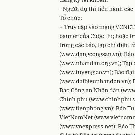
- Người dự thi tiến hành các 
Tổ chức:
+ Truy cập vào mạng VCNET: 
banner của Cuộc thi; hoặc t
trong các báo, tạp chí điện 
(www.dangcongsan.vn); Báo
(www.nhandan.org.vn); Tạp c
(www.tuyengiao.vn); Báo đại
(www.daibieunhandan.vn); 
Báo Công an Nhân dân (www.
Chính phủ (www.chinhphu.v
(www.tienphong.vn); Báo Tuổ
VietNamNet (www.vietnamne
(www.vnexpress.net); Báo T