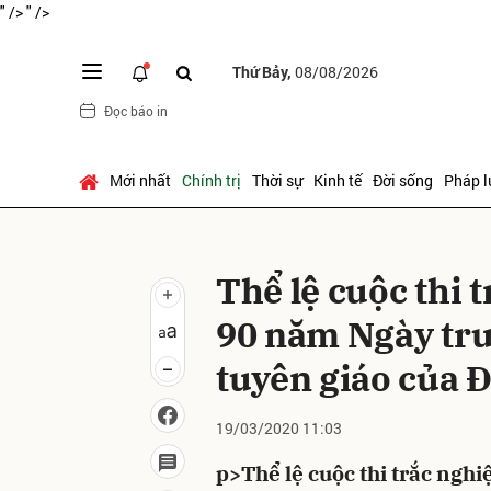
" />
" />
Thứ Bảy,
08/08/2026
Đọc báo in
Gửi 
Mới nhất
Chính trị
Thời sự
Kinh tế
Đời sống
Pháp l
Thể lệ cuộc thi
90 năm Ngày tr
tuyên giáo của 
19/03/2020 11:03
p>Thể lệ cuộc thi trắc ngh