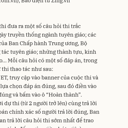
com.vn); Báo điện tử Zing.vn
hi đưa ra một số câu hỏi thi trắc
ày truyền thống ngành tuyên giáo; các
ận của Ban Chấp hành Trung ương, Bộ
g tác tuyên giáo; những thành tựu, kinh
… Mỗi câu hỏi có một số đáp án, trong
thi thao tác như sau:
ET, truy cập vào banner của cuộc thi và
h lựa chọn đáp án đúng, sau đó điền vào
i đúng và bấm vào ô “Hoàn thành”.
 dự thi (từ 2 người trở lên) cùng trả lời
án chính xác số người trả lời đúng, Ban
an trả lời câu hỏi thi sớm nhất để trao