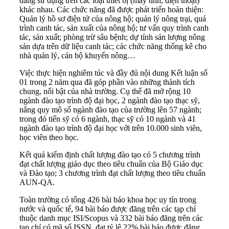
dàng sử dụng trên các loại thiết bị (máy tính, điện thoại)
khác nhau. Các chức năng đã được phát triển hoàn thiện:
Quản lý hồ sơ điện tử của nông hộ; quản lý nông trại, quá
trình canh tác, sản xuất của nông hộ; tư vấn quy trình canh
tác, sản xuất; phòng trừ sâu bệnh; dự tính sản lượng nông
sản dựa trên dữ liệu canh tác; các chức năng thống kê cho
nhà quản lý, cán bộ khuyến nông…
Việc thực hiện nghiêm túc và đầy đủ nội dung Kết luận số
01 trong 2 năm qua đã góp phần vào những thành tích
chung, nổi bật của nhà trường. Cụ thể đã mở rộng 10
ngành đào tạo trình độ đại học, 2 ngành đào tạo thạc sỹ,
nâng quy mô số ngành đào tạo của trường lên 57 ngành;
trong đó tiến sỹ có 6 ngành, thạc sỹ có 10 ngành và 41
ngành đào tạo trình độ đại học với trên 10.000 sinh viên,
học viên theo học.
Kết quả kiểm định chất lượng đào tạo có 5 chương trình
đạt chất lượng giáo dục theo tiêu chuẩn của Bộ Giáo dục
và Đào tạo; 3 chương trình đạt chất lượng theo tiêu chuẩn
AUN-QA.
Toàn trường có tổng 426 bài báo khoa học uy tín trong
nước và quốc tế, 94 bài báo được đăng trên các tạp chí
thuộc danh mục ISI/Scopus và 332 bài báo đăng trên các
tạp chí có mã số ISSN, đạt tỷ lệ 22% bài báo được đăng