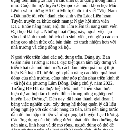
dụng trên mạng xã hội và các thiết bị di động thông minh
như: Cuộc thi trực tuyến Olympic các môn khoa học Mác-
Lênin và tư tưởng Hồ Chí Minh; Cuộc thi viết “Việt Nam
- Đất nước tôi yêu” dành cho sinh viên Lào; Liên hoan
Tuyên truyền ca khúc cách mạng; Ngày hội sinh viên
DLU khỏe hàng năm; Hội thi Tìm kiếm tài năng sinh viên
Đại học Đà Lạt... Những hoạt động này, ngoài việc tạo
sân chơi lành mạnh, bổ ích cho sinh viên, còn giúp các em
nâng cao nhận thức của bản thân, có trách nhiệm hơn với
nhà trường và cộng đồng xã hội.
Ngoài việc triển khai các nội dung trên, Đảng ủy, Ban
Giám hiệu Trường ĐHĐL đặc biệt quan tâm xây dựng và
triển khai các mô hình mới, cách làm hiệu quả trong thực
hiện Kết luận 01, từ đó, góp phần nâng cao hiệu quả hoạt
động của nhà trường, cũng như góp phần phát triển kinh tế
- xã hội địa phương Lâm Đồng. Đáng chú ý, năm 2022,
Trường ĐHĐL đã thực hiện Mô hình “Triển khai thực
hiện dự án hợp tác chuyển đổi số trong nông nghiệp với
huyện Lạc Dương”. Đến nay, đã hoàn thành giai đoạn 1
bằng việc nghiên cứu, xây dựng hệ thống quản lý dữ liệu
nông nghiệp với các chức năng cơ bản, làm nền tảng bước
đầu để thu thập dữ liệu và ứng dụng tại huyện Lạc Dương.
Các ứng dụng của hệ thống được phát triển theo hướng đa
nền tảng, linh hoạt và dễ mở rộng, người dùng có thể dễ