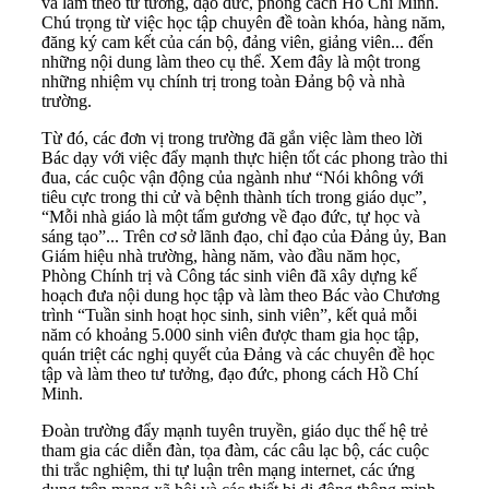
và làm theo tư tưởng, đạo đức, phong cách Hồ Chí Minh.
Chú trọng từ việc học tập chuyên đề toàn khóa, hàng năm,
đăng ký cam kết của cán bộ, đảng viên, giảng viên... đến
những nội dung làm theo cụ thể. Xem đây là một trong
những nhiệm vụ chính trị trong toàn Đảng bộ và nhà
trường.
Từ đó, các đơn vị trong trường đã gắn việc làm theo lời
Bác dạy với việc đẩy mạnh thực hiện tốt các phong trào thi
đua, các cuộc vận động của ngành như “Nói không với
tiêu cực trong thi cử và bệnh thành tích trong giáo dục”,
“Mỗi nhà giáo là một tấm gương về đạo đức, tự học và
sáng tạo”... Trên cơ sở lãnh đạo, chỉ đạo của Đảng ủy, Ban
Giám hiệu nhà trường, hàng năm, vào đầu năm học,
Phòng Chính trị và Công tác sinh viên đã xây dựng kế
hoạch đưa nội dung học tập và làm theo Bác vào Chương
trình “Tuần sinh hoạt học sinh, sinh viên”, kết quả mỗi
năm có khoảng 5.000 sinh viên được tham gia học tập,
quán triệt các nghị quyết của Đảng và các chuyên đề học
tập và làm theo tư tưởng, đạo đức, phong cách Hồ Chí
Minh.
Đoàn trường đẩy mạnh tuyên truyền, giáo dục thế hệ trẻ
tham gia các diễn đàn, tọa đàm, các câu lạc bộ, các cuộc
thi trắc nghiệm, thi tự luận trên mạng internet, các ứng