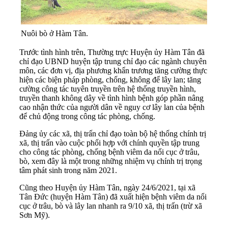
Nuôi bò ở Hàm Tân.
Trước tình hình trên, Thường trực Huyện ủy Hàm Tân đã
chỉ đạo UBND huyện tập trung chỉ đạo các ngành chuyên
môn, các đơn vị, địa phương khẩn trương tăng cường thực
hiện các biện pháp phòng, chống, không để lây lan; tăng
cường công tác tuyên truyền trên hệ thống truyền hình,
truyền thanh không dây về tình hình bệnh góp phần nâng
cao nhận thức của người dân về nguy cơ lây lan của bệnh
để chủ động trong công tác phòng, chống.
Đảng ủy các xã, thị trấn chỉ đạo toàn bộ hệ thống chính trị
xã, thị trấn vào cuộc phối hợp với chính quyền tập trung
cho công tác phòng, chống bệnh viêm da nổi cục ở trâu,
bò, xem đây là một trong những nhiệm vụ chính trị trọng
tâm phát sinh trong năm 2021.
Cũng theo Huyện ủy Hàm Tân, ngày 24/6/2021, tại xã
Tân Đức (huyện Hàm Tân) đã xuất hiện bệnh viêm da nổi
cục ở trâu, bò và lây lan nhanh ra 9/10 xã, thị trấn (trừ xã
Sơn Mỹ).