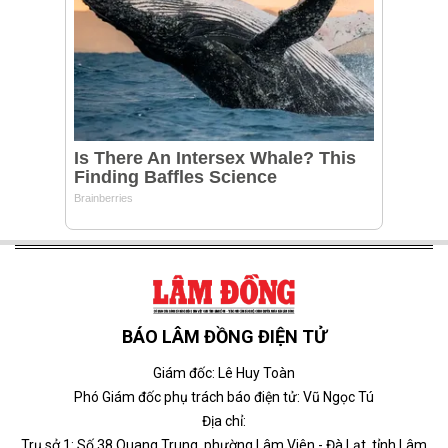
BÁO LÂM ĐỒNG ĐIỆN TỬ
Giám đốc: Lê Huy Toàn
Phó Giám đốc phụ trách báo điện tử: Vũ Ngọc Tú
Địa chỉ:
Trụ sở 1: Số 38 Quang Trung, phường Lâm Viên - Đà Lạt, tỉnh Lâm