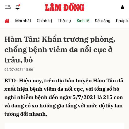
Mới nhất
Chính trị
Thời sự
Kinh tế
Đời sống
Pháp l
Gửi bình luận
Hàm Tân: Khẩn trương phòng,
chống bệnh viêm da nổi cục ở
trâu, bò
09/07/2021 15:06
BTO- Hiện nay, trên địa bàn huyện Hàm Tân đã
Hủy
Gửi
xuất hiện bệnh viêm da nổi cục, với tổng số bò
nghi nhiễm bệnh đến ngày 5/7/2021 là 215 con
và đang có xu hướng gia tăng với mức độ lây lan
tương đối nhanh.