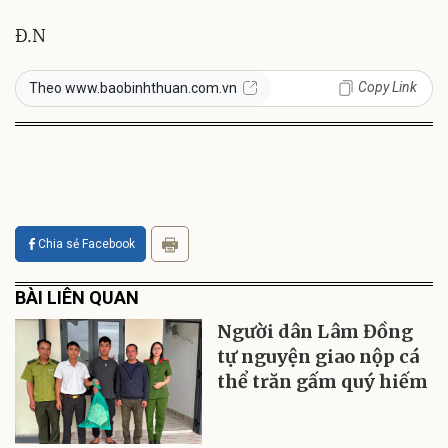
Đ.N
Copy Link
Theo www.baobinhthuan.com.vn
Chia sẻ Facebook
BÀI LIÊN QUAN
Người dân Lâm Đồng
tự nguyện giao nộp cá
thể trăn gấm quý hiếm