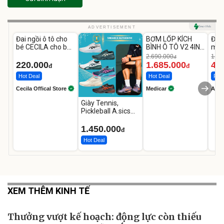
Unmute
Unmute
U
ADVERTISEMENT
Đai ngồi ô tô cho
BƠM LỐP KÍCH
Đèn
-37%
bé CECILA cho bé
BÌNH Ô TÔ V2 4IN1
mặt
1-9 tuổi
Medicar
202
2.690.000
1.08
đ
12.000mAh
LED
220.000
1.685.000
46
đ
đ
Hot Deal
Hot Deal
Flas
Cecila Offical Store
Medicar
A do
Giày Tennis,
Pickleball A.sics
Resolution X Đủ
Các Phối Màu
1.450.000
đ
Hot Deal
XEM THÊM KINH TẾ
Thưởng vượt kế hoạch: động lực còn thiếu