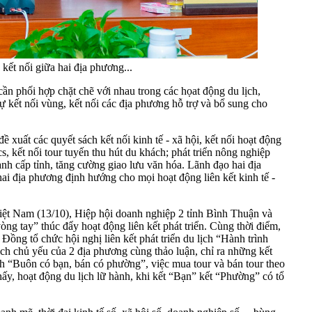
kết nối giữa hai địa phương...
 phối hợp chặt chẽ với nhau trong các họat động du lịch,
ự kết nối vùng, kết nối các địa phương hỗ trợ và bổ sung cho
uất các quyết sách kết nối kinh tế - xã hội, kết nối hoạt động
s, kết nối tour tuyến thu hút du khách; phát triển nông nghiệp
ranh cấp tỉnh, tăng cường giao lưu văn hóa. Lãnh đạo hai địa
i địa phương định hướng cho mọi hoạt động liên kết kinh tế -
ệt Nam (13/10), Hiệp hội doanh nghiệp 2 tỉnh Bình Thuận và
 tay” thúc đẩy hoạt động liên kết phát triển. Cùng thời điểm,
ng tổ chức hội nghị liên kết phát triển du lịch “Hành trình
ch chủ yếu của 2 địa phương cùng thảo luận, chỉ ra những kết
nh “Buôn có bạn, bán có phường”, việc mua tour và bán tour theo
ấy, hoạt động du lịch lữ hành, khi kết “Bạn” kết “Phường” có tổ