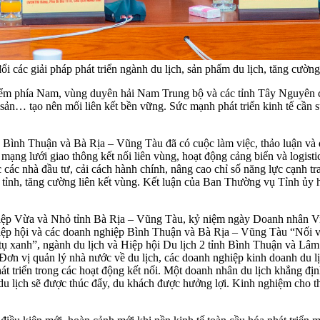
 các giải pháp phát triển ngành du lịch, sản phẩm du lịch, tăng cường 
m phía Nam, vùng duyên hải Nam Trung bộ và các tỉnh Tây Nguyên cần
ản… tạo nên mối liên kết bền vững. Sức mạnh phát triển kinh tế cần s
ình Thuận và Bà Rịa – Vũng Tàu đã có cuộc làm việc, thảo luận và đề x
mạng lưới giao thông kết nối liên vùng, hoạt động cảng biển và logistic
c các nhà đầu tư, cải cách hành chính, nâng cao chỉ số năng lực cạnh t
ỉnh, tăng cường liên kết vùng. Kết luận của Ban Thường vụ Tỉnh ủy ha
hiệp Vừa và Nhỏ tỉnh Bà Rịa – Vũng Tàu, kỷ niệm ngày Doanh nhân Vi
ệp hội và các doanh nghiệp Bình Thuận và Bà Rịa – Vũng Tàu “Nối vòng
 xanh”, ngành du lịch và Hiệp hội Du lịch 2 tỉnh Bình Thuận và Lâm Đồ
ơn vị quản lý nhà nước về du lịch, các doanh nghiệp kinh doanh du lị
át triển trong các hoạt động kết nối. Một doanh nhân du lịch khẳng đị
du lịch sẽ được thúc đẩy, du khách được hưởng lợi. Kinh nghiệm cho th