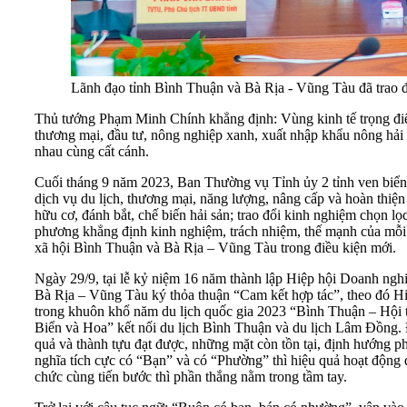
Lãnh đạo tỉnh Bình Thuận và Bà Rịa - Vũng Tàu đã trao đổi
Thủ tướng Phạm Minh Chính khẳng định: Vùng kinh tế trọng điể
thương mại, đầu tư, nông nghiệp xanh, xuất nhập khẩu nông hải s
nhau cùng cất cánh.
Cuối tháng 9 năm 2023, Ban Thường vụ Tỉnh ủy 2 tỉnh ven biển B
dịch vụ du lịch, thương mại, năng lượng, nâng cấp và hoàn thiện 
hữu cơ, đánh bắt, chế biến hải sản; trao đổi kinh nghiệm chọn lọ
phương khẳng định kinh nghiệm, trách nhiệm, thế mạnh của mỗi t
xã hội Bình Thuận và Bà Rịa – Vũng Tàu trong điều kiện mới.
Ngày 29/9, tại lễ kỷ niệm 16 năm thành lập Hiệp hội Doanh ng
Bà Rịa – Vũng Tàu ký thỏa thuận “Cam kết hợp tác”, theo đó Hi
trong khuôn khổ năm du lịch quốc gia 2023 “Bình Thuận – Hội tụ
Biển và Hoa” kết nối du lịch Bình Thuận và du lịch Lâm Đồng. Đ
quả và thành tựu đạt được, những mặt còn tồn tại, định hướng ph
nghĩa tích cực có “Bạn” và có “Phường” thì hiệu quả hoạt động 
chức cùng tiến bước thì phần thắng nằm trong tầm tay.