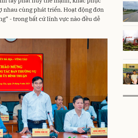
ánh tay phát huy thế mạnh, khắc phục
rợ nhau cùng phát triển. Hoạt động đơn
g” - trong bất cứ lĩnh vực nào đều dễ