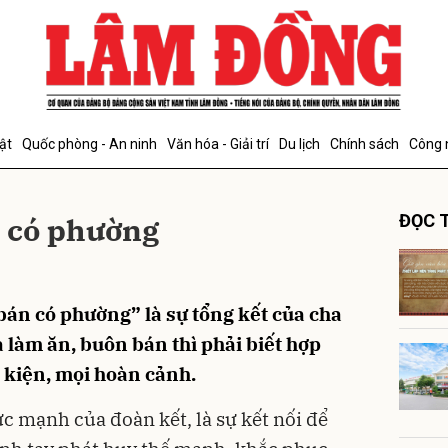
bình luận
ật
Quốc phòng - An ninh
Văn hóa - Giải trí
Du lịch
Chính sách
Công 
n có phường
ĐỌC T
bán có phường” là sự tổng kết của cha
Hủy
G
 làm ăn, buôn bán thì phải biết hợp
u kiện, mọi hoàn cảnh.
ức mạnh của đoàn kết, là sự kết nối để