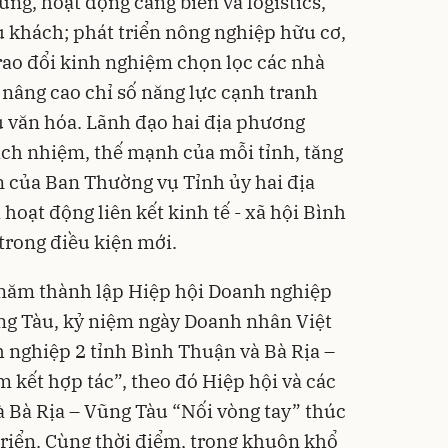
vùng, hoạt động cảng biển và logistics,
u khách; phát triển nông nghiệp hữu cơ,
trao đổi kinh nghiệm chọn lọc các nhà
 nâng cao chỉ số năng lực cạnh tranh
ưu văn hóa. Lãnh đạo hai địa phương
ch nhiệm, thế mạnh của mỗi tỉnh, tăng
ận của Ban Thường vụ Tỉnh ủy hai địa
oạt động liên kết kinh tế - xã hội Bình
trong điều kiện mới.
6 năm thành lập Hiệp hội Doanh nghiệp
ng Tàu, kỷ niệm ngày Doanh nhân Việt
 nghiệp 2 tỉnh Bình Thuận và Bà Rịa –
 kết hợp tác”, theo đó Hiệp hội và các
 Bà Rịa – Vũng Tàu “Nối vòng tay” thúc
triển. Cùng thời điểm, trong khuôn khổ