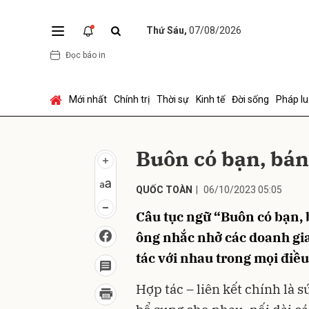
Thứ Sáu,
07/08/2026
Đọc báo in
Gửi 
Mới nhất
Chính trị
Thời sự
Kinh tế
Đời sống
Pháp lu
Buôn có bạn, bá
QUỐC TOÀN
|
06/10/2023 05:05
Câu tục ngữ “Buôn có bạn, 
ông nhắc nhở các doanh gia
tác với nhau trong mọi điề
Hợp tác – liên kết chính là s