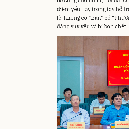
bổ sung cho nhau, nối dài c
điểm yếu, tay trong tay hỗ t
lẻ, không có “Bạn” có “Phườn
dàng suy yếu và bị bóp chết.