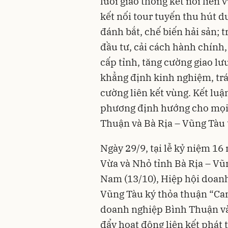
lưới giao thông kết nối liên 
kết nối tour tuyến thu hút d
đánh bắt, chế biến hải sản; 
đầu tư, cải cách hành chính,
cấp tỉnh, tăng cường giao l
khẳng định kinh nghiệm, trá
cường liên kết vùng. Kết lu
phương định hướng cho mọi h
Thuận và Bà Rịa – Vũng Tàu 
Ngày 29/9, tại lễ kỷ niệm 1
Vừa và Nhỏ tỉnh Bà Rịa – Vũ
Nam (13/10), Hiệp hội doanh
Vũng Tàu ký thỏa thuận “Cam
doanh nghiệp Bình Thuận và
đẩy hoạt động liên kết phát 