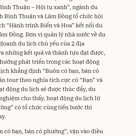
Bình Thuận – Hội tụ xanh”, ngành du
ỉnh Bình Thuận và Lâm Đồng tổ chức hội
lịch “Hành trình Biển và Hoa” kết nối du
Lâm Đồng. Đơn vị quản lý nhà nước về du
 doanh du lịch chủ yếu của 2 địa
ra những kết quả và thành tựu đạt được,
 hướng phát triển trong các hoạt động
lịch khẳng định “Buôn có bạn, bán có
n tour theo nghĩa tích cực có “Bạn” và
ạt động du lịch sẽ được thúc đẩy, du
nghiệm cho thấy, hoạt động du lịch lữ
ờng” có tổ chức cùng tiến bước thì
ay.
ôn có bạn, bán có phường”, vận vào điều