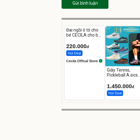
Gửi bình luận
Unmute
Đai ngồi ô tô cho
bé CECILA cho bé
1-9 tuổi
220.000
đ
Hot Deal
Cecila Offical Store
Giày Tennis,
Pickleball A.sics
Resolution X Đủ
Các Phối Màu
1.450.000
đ
Hot Deal