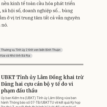
 nền kinh tế toàn cầu hóa phát triển
, xã hội số, doanh nghiệp số… bùng
ằm ở vị trí trung tâm tất cả vẫn nguyên
a nó.
 Thường vụ Tỉnh ủy 2 tỉnh ven biển Bình Thuận
 Vừa và Nhỏ tỉnh Bà Rịa
UBKT Tỉnh ủy Lâm Đồng khai trừ
Đảng hai cựu cán bộ y tế do vi
phạm đấu thầu
Ủy ban Kiểm tra (UBKT) Tỉnh ủy Lâm Đồng vừa ban
hành Thông báo số 07-TB/UBKTTU về kết quả Kỳ họp
lần thứ 3, quyết định thi hành kỷ luật đối với một số