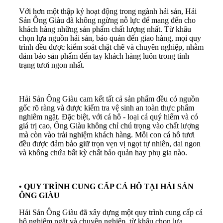
Với hơn một thập kỷ hoạt động trong ngành hải sản, Hải
Sản Ông Giàu đã không ngừng nỗ lực để mang đến cho
khách hàng những sản phẩm chất lượng nhất. Từ khâu
chọn lựa nguồn hải sản, bảo quản đến giao hàng, mọi quy
trình đều được kiểm soát chặt chẽ và chuyên nghiệp, nhằm
đảm bảo sản phẩm đến tay khách hàng luôn trong tình
trạng tươi ngon nhất.
Hải Sản Ông Giàu cam kết tất cả sản phẩm đều có nguồn
gốc rõ ràng và được kiểm tra vệ sinh an toàn thực phẩm
nghiêm ngặt. Đặc biệt, với cá hô - loại cá quý hiếm và có
giá trị cao, Ông Giàu không chỉ chú trọng vào chất lượng
mà còn vào trải nghiệm khách hàng. Mỗi con cá hô tươi
đều được đảm bảo giữ trọn vẹn vị ngọt tự nhiên, dai ngon
và không chứa bất kỳ chất bảo quản hay phụ gia nào.
•
QUY TRÌNH CUNG CẤP CÁ HÔ TẠI HẢI SẢN
ÔNG GIÀU
Hải Sản Ông Giàu đã xây dựng một quy trình cung cấp cá
hô nghiêm ngặt và chuyên nghiệp, từ khâu chọn lựa