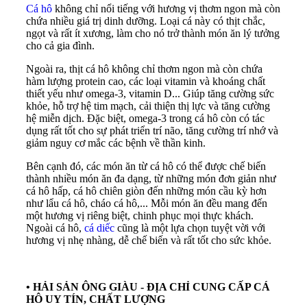
Cá hô
không chỉ nổi tiếng với hương vị thơm ngon mà còn
chứa nhiều giá trị dinh dưỡng. Loại cá này có thịt chắc,
ngọt và rất ít xương, làm cho nó trở thành món ăn lý tưởng
cho cả gia đình.
Ngoài ra, thịt cá hô không chỉ thơm ngon mà còn chứa
hàm lượng protein cao, các loại vitamin và khoáng chất
thiết yếu như omega-3, vitamin D... Giúp tăng cường sức
khỏe, hỗ trợ hệ tim mạch, cải thiện thị lực và tăng cường
hệ miễn dịch. Đặc biệt, omega-3 trong cá hô còn có tác
dụng rất tốt cho sự phát triển trí não, tăng cường trí nhớ và
giảm nguy cơ mắc các bệnh về thần kinh.
Bên cạnh đó, các món ăn từ cá hô có thể được chế biến
thành nhiều món ăn đa dạng, từ những món đơn giản như
cá hô hấp, cá hô chiên giòn đến những món cầu kỳ hơn
như lẩu cá hô, cháo cá hô,... Mỗi món ăn đều mang đến
một hương vị riêng biệt, chinh phục mọi thực khách.
Ngoài cá hô,
cá diếc
cũng là một lựa chọn tuyệt vời với
hương vị nhẹ nhàng, dễ chế biến và rất tốt cho sức khỏe.
•
HẢI SẢN ÔNG GIÀU - ĐỊA CHỈ CUNG CẤP CÁ
HÔ UY TÍN, CHẤT LƯỢNG