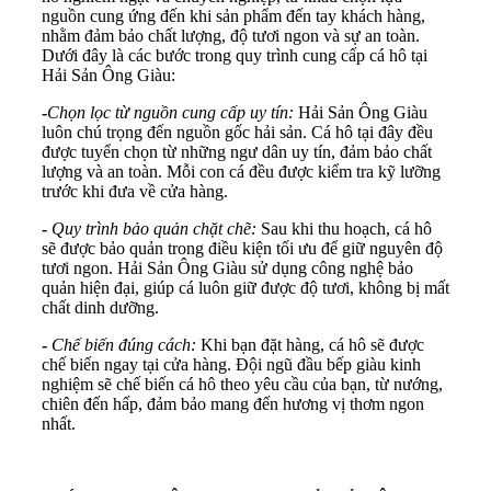
nguồn cung ứng đến khi sản phẩm đến tay khách hàng,
nhằm đảm bảo chất lượng, độ tươi ngon và sự an toàn.
Dưới đây là các bước trong quy trình cung cấp cá hô tại
Hải Sản Ông Giàu:
-
Chọn lọc từ nguồn cung cấp uy tín:
Hải Sản Ông Giàu
luôn chú trọng đến nguồn gốc hải sản. Cá hô tại đây đều
được tuyển chọn từ những ngư dân uy tín, đảm bảo chất
lượng và an toàn. Mỗi con cá đều được kiểm tra kỹ lưỡng
trước khi đưa về cửa hàng.
-
Quy trình bảo quản chặt chẽ:
Sau khi thu hoạch, cá hô
sẽ được bảo quản trong điều kiện tối ưu để giữ nguyên độ
tươi ngon. Hải Sản Ông Giàu sử dụng công nghệ bảo
quản hiện đại, giúp cá luôn giữ được độ tươi, không bị mất
chất dinh dưỡng.
-
Chế biến đúng cách:
Khi bạn đặt hàng, cá hô sẽ được
chế biến ngay tại cửa hàng. Đội ngũ đầu bếp giàu kinh
nghiệm sẽ chế biến cá hô theo yêu cầu của bạn, từ nướng,
chiên đến hấp, đảm bảo mang đến hương vị thơm ngon
nhất.