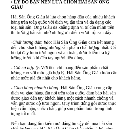
•
LÝ DO BẠN NÊN LỰA CHỌN HẢI SẢN ÔNG
GIÀU
Hải Sản Ông Giàu là lựa chọn hàng đầu của nhiều khách
hàng trên toàn quốc với dịch vụ tận tâm và đa dạng các
loại hải sản, Ông Giàu đã khẳng định vị trí của mình trên
thị trường hải sản nhờ những ưu điểm vượt trội sau đây:
-
Chất lượng đảm bảo:
Hải Sản Ông Giàu cam kết mang
đến cho khách hàng những sản phẩm chất lượng nhất. Cá
hô tại đây luôn tươi ngon và an toàn, được kiểm tra kỹ
lưỡng trước khi đến tay người tiêu dùng.
-
Giá cả hợp lý
: Với tiêu chí mang đến sản phẩm chất
lượng cao với mức giá hợp lý, Hải Sản Ông Giàu luôn cân
nhắc mức giá tốt nhất cho khách hàng.
-
Giao hàng nhanh chóng:
Hải Sản Ông Giàu cung cấp
dịch vụ giao hàng tận nơi trên toàn quốc, đảm bảo hải sản
được giao đến tay khách hàng một cách nhanh chóng và
vẫn giữ được độ tươi ngon. Quy trình đóng gói được thực
hiện cẩn thận, chắc chắn, giúp sản phẩm luôn trong tình
trạng tốt nhất.
Nếu bạn đang tìm kiếm nơi đáng tin cậy để mua hải sản
chất lượng cao, Hải Sản Ông Giàu chắc chắn là lựa chọn