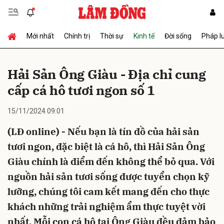
Mới nhất
Chính trị
Thời sự
Kinh tế
Đời sống
Pháp l
Gửi bình luận
Hải Sản Ông Giàu - Địa chỉ cung
cấp cá hô tươi ngon số 1
15/11/2024 09:01
(LĐ online) - Nếu bạn là tín đồ của hải sản
tươi ngon, đặc biệt là cá hô, thì Hải Sản Ông
Hủy
Gửi
Giàu chính là điểm đến không thể bỏ qua. Với
nguồn hải sản tươi sống được tuyển chọn kỹ
lưỡng, chúng tôi cam kết mang đến cho thực
khách những trải nghiệm ẩm thực tuyệt vời
nhất. Mỗi con cá hô tại Ông Giàu đều đảm bảo