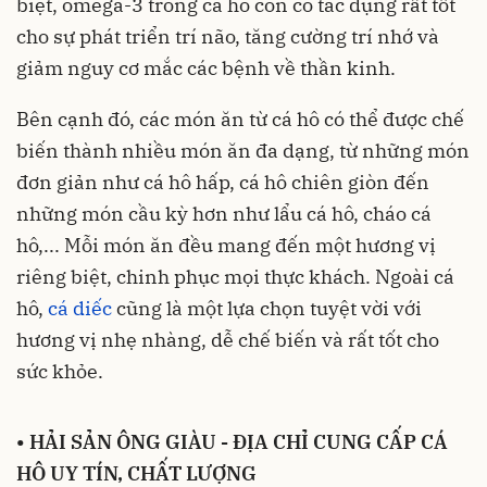
biệt, omega-3 trong cá hô còn có tác dụng rất tốt
cho sự phát triển trí não, tăng cường trí nhớ và
giảm nguy cơ mắc các bệnh về thần kinh.
Bên cạnh đó, các món ăn từ cá hô có thể được chế
biến thành nhiều món ăn đa dạng, từ những món
đơn giản như cá hô hấp, cá hô chiên giòn đến
những món cầu kỳ hơn như lẩu cá hô, cháo cá
hô,... Mỗi món ăn đều mang đến một hương vị
riêng biệt, chinh phục mọi thực khách. Ngoài cá
hô,
cá diếc
cũng là một lựa chọn tuyệt vời với
hương vị nhẹ nhàng, dễ chế biến và rất tốt cho
sức khỏe.
•
HẢI SẢN ÔNG GIÀU - ĐỊA CHỈ CUNG CẤP CÁ
HÔ UY TÍN, CHẤT LƯỢNG