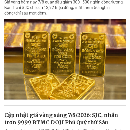
Giá vàng hôm nay 7/8 quay đầu giảm 300–500 nghìn đồng/lượng.
Bán 1 chỉ SJC chỉ còn 13,92 triệu đồng, mất thêm 50 nghìn
đồng/chỉ sau một đêm.
Cập nhật giá vàng sáng 7/8/2026: SJC, nhẫn
trơn 9999 BTMC DOJI Phú Quý thứ Sáu