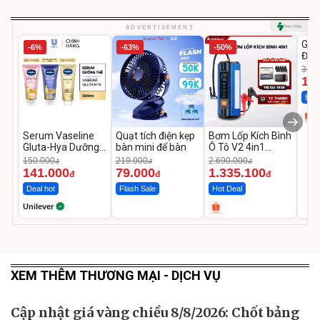
U
ADVERTISEMENT
GEP
-6%
-63%
-50%
Đùi
Cao
319.
14
Best
Serum Vaseline
Quạt tích điện kẹp
Bơm Lốp Kích Bình
Gluta-Hya Dưỡng
bàn mini để bàn
Ô Tô V2 4in1
Da Sáng Mịn Sau 7
MEDICAR –
150.000
219.000
2.690.000
đ
đ
đ
Ngày
12.000mAh
141.000
79.000
1.335.100
đ
đ
đ
Deal hot
Flash Sale
Hot Deal
Unilever
XEM THÊM THƯƠNG MẠI - DỊCH VỤ
Cập nhật giá vàng chiều 8/8/2026: Chốt bảng