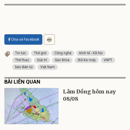
Chia sẻ Facebook
Tin tức
Thế giới
Công nghệ
Kinh tế - Xã hội
Thể thao
Giải trí
Sức khỏe
ôtô-Xe máy
VNPT
báo điện tử
Việt Nam
BÀI LIÊN QUAN
Lâm Đồng hôm nay
08/08