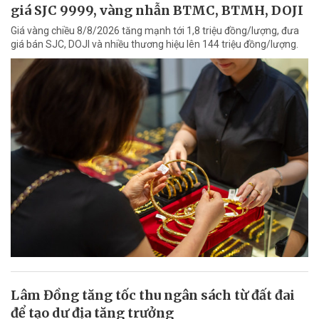
giá SJC 9999, vàng nhẫn BTMC, BTMH, DOJI
Giá vàng chiều 8/8/2026 tăng mạnh tới 1,8 triệu đồng/lượng, đưa
giá bán SJC, DOJI và nhiều thương hiệu lên 144 triệu đồng/lượng.
Lâm Đồng tăng tốc thu ngân sách từ đất đai
để tạo dư địa tăng trưởng