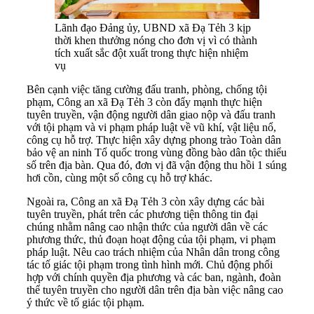
Lãnh đạo Đảng ủy, UBND xã Đạ Tẻh 3 kịp
thời khen thưởng nóng cho đơn vị vì có thành
tích xuất sắc đột xuất trong thực hiện nhiệm
vụ
Bên cạnh việc tăng cường đấu tranh, phòng, chống tội
phạm, Công an xã Đạ Tẻh 3 còn đẩy mạnh thực hiện
tuyên truyền, vận động người dân giao nộp và đấu tranh
với tội phạm và vi phạm pháp luật về vũ khí, vật liệu nổ,
công cụ hỗ trợ. Thực hiện xây dựng phong trào Toàn dân
bảo vệ an ninh Tổ quốc trong vùng đồng bào dân tộc thiểu
số trên địa bàn. Qua đó, đơn vị đã vận động thu hồi 1 súng
hơi cồn, cùng một số công cụ hỗ trợ khác.
Ngoài ra, Công an xã Đạ Tẻh 3 còn xây dựng các bài
tuyên truyền, phát trên các phương tiện thông tin đại
chúng nhằm nâng cao nhận thức của người dân về các
phương thức, thủ đoạn hoạt động của tội phạm, vi phạm
pháp luật. Nêu cao trách nhiệm của Nhân dân trong công
tác tố giác tội phạm trong tình hình mới. Chủ động phối
hợp với chính quyền địa phương và các ban, ngành, đoàn
thể tuyên truyền cho người dân trên địa bàn việc nâng cao
ý thức về tố giác tội phạm.