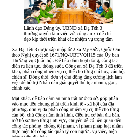
Lãnh đạo Đảng ủy, UBND xã Đạ Tẻh 3
thường xuyên làm việc với công an xã để chỉ
đạo kịp thời triển khai các nhiệm vụ trọng tâm
Xã Đạ Tẻh 3 được sáp nhập từ 2 xã Mỹ Đức, Quốc Oai
theo Nghị quyết số 1671/NQ-UBTVQH15 của Ủy ban
Thường vụ Quốc hội. Để bảo đảm hoạt động, công tác
diễn ra liên tục, thông suốt, Công an xã Đạ Tẻh 3 đã triển
khai, phân công nhiệm vụ cụ thể cho từng chỉ huy, cán bộ,
chiến sĩ. Đồng thời, đơn vị chủ động tăng cường lịch làm
việc để hỗ trợ Nhân dân giải quyết thủ tục nhanh, gọn,
chính xác.
Mặt khác, để bảo đảm an ninh trật tự ở cơ sở, góp phần
vào mục tiêu chung phát triển kinh tế - xã hội của địa
phương, đơn vị đã phân công nhiệm vụ cụ thể cho từng
cán bộ, chủ động nắm tình hình, điều tra cơ bản địa bàn,
mở hồ sơ theo từng lĩnh vực, chuyên đề có liên quan đến
công tác phòng, chống tội phạm, vi phạm pháp luật nhằm
thực hiện tốt công tác quản lý con người, vụ việc, hiện
tượng trên địa bàn.