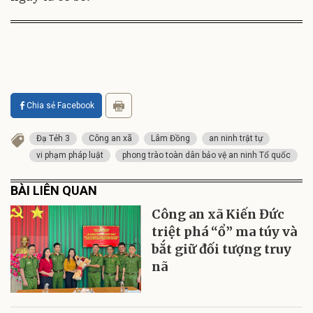
Chia sẻ Facebook
Đạ Tẻh 3
Công an xã
Lâm Đồng
an ninh trật tự
vi phạm pháp luật
phong trào toàn dân bảo vệ an ninh Tổ quốc
BÀI LIÊN QUAN
Công an xã Kiến Đức
triệt phá “ổ” ma túy và
bắt giữ đối tượng truy
nã