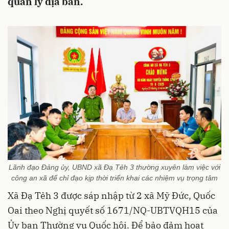
quản lý địa bàn.
Lãnh đạo Đảng ủy, UBND xã Đạ Tẻh 3 thường xuyên làm việc với
công an xã để chỉ đạo kịp thời triển khai các nhiệm vụ trọng tâm
Xã Đạ Tẻh 3 được sáp nhập từ 2 xã Mỹ Đức, Quốc
Oai theo Nghị quyết số 1671/NQ-UBTVQH15 của
Ủy ban Thường vụ Quốc hội. Để bảo đảm hoạt