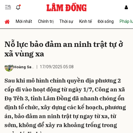
Mới nhất
Chính trị
Thời sự
Kinh tế
Đời sống
Pháp l
Gửi bình luận
Nỗ lực bảo đảm an ninh trật tự ở
xã vùng xa
17/09/2025 05:08
Hoàng Sa
.
Sau khi mô hình chính quyền địa phương 2
cấp đi vào hoạt động từ ngày 1/7, Công an xã
Hủy
Gửi
Đạ Tẻh 3, tỉnh Lâm Đồng đã nhanh chóng ổn
định tổ chức, xây dựng các kế hoạch, phương
án, bảo đảm an ninh trật tự ngay từ xa, từ
sớm, không để xảy ra khoảng trống trong