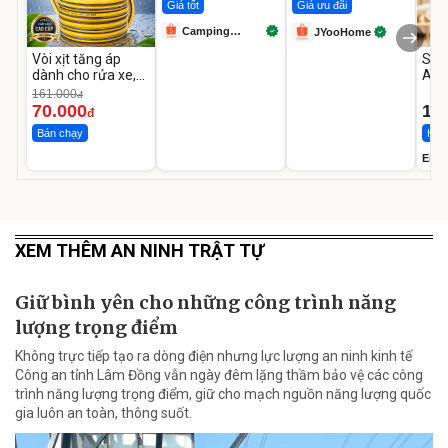
Giá tốt
Giá ưu đãi
Camping
JYooHome
Store99
Vòi xịt tăng áp
Sữa
dành cho rửa xe,
Abb
tưới cây
chai
161.000
đ
70.000
1.
đ
Bán chạy
Hàn
Ensu
XEM THÊM AN NINH TRẬT TỰ
Giữ bình yên cho những công trình năng
lượng trọng điểm
Không trực tiếp tạo ra dòng điện nhưng lực lượng an ninh kinh tế
Công an tỉnh Lâm Đồng vẫn ngày đêm lặng thầm bảo vệ các công
trình năng lượng trọng điểm, giữ cho mạch nguồn năng lượng quốc
gia luôn an toàn, thông suốt.