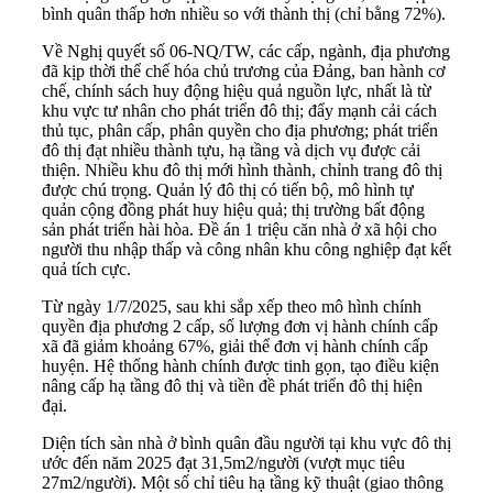
bình quân thấp hơn nhiều so với thành thị (chỉ bằng 72%).
Về Nghị quyết số 06-NQ/TW, các cấp, ngành, địa phương
đã kịp thời thể chế hóa chủ trương của Đảng, ban hành cơ
chế, chính sách huy động hiệu quả nguồn lực, nhất là từ
khu vực tư nhân cho phát triển đô thị; đẩy mạnh cải cách
thủ tục, phân cấp, phân quyền cho địa phương; phát triển
đô thị đạt nhiều thành tựu, hạ tầng và dịch vụ được cải
thiện. Nhiều khu đô thị mới hình thành, chỉnh trang đô thị
được chú trọng. Quản lý đô thị có tiến bộ, mô hình tự
quản cộng đồng phát huy hiệu quả; thị trường bất động
sản phát triển hài hòa. Đề án 1 triệu căn nhà ở xã hội cho
người thu nhập thấp và công nhân khu công nghiệp đạt kết
quả tích cực.
Từ ngày 1/7/2025, sau khi sắp xếp theo mô hình chính
quyền địa phương 2 cấp, số lượng đơn vị hành chính cấp
xã đã giảm khoảng 67%, giải thể đơn vị hành chính cấp
huyện. Hệ thống hành chính được tinh gọn, tạo điều kiện
nâng cấp hạ tầng đô thị và tiền đề phát triển đô thị hiện
đại.
Diện tích sàn nhà ở bình quân đầu người tại khu vực đô thị
ước đến năm 2025 đạt 31,5m2/người (vượt mục tiêu
27m2/người). Một số chỉ tiêu hạ tầng kỹ thuật (giao thông