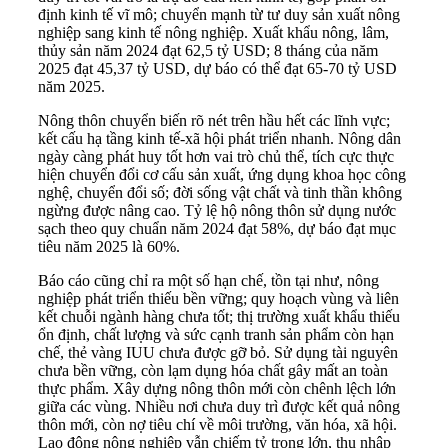
định kinh tế vĩ mô; chuyển mạnh từ tư duy sản xuất nông
nghiệp sang kinh tế nông nghiệp. Xuất khẩu nông, lâm,
thủy sản năm 2024 đạt 62,5 tỷ USD; 8 tháng của năm
2025 đạt 45,37 tỷ USD, dự báo có thể đạt 65-70 tỷ USD
năm 2025.
Nông thôn chuyển biến rõ nét trên hầu hết các lĩnh vực;
kết cấu hạ tầng kinh tế-xã hội phát triển nhanh. Nông dân
ngày càng phát huy tốt hơn vai trò chủ thể, tích cực thực
hiện chuyển đổi cơ cấu sản xuất, ứng dụng khoa học công
nghệ, chuyển đổi số; đời sống vật chất và tinh thần không
ngừng được nâng cao. Tỷ lệ hộ nông thôn sử dụng nước
sạch theo quy chuẩn năm 2024 đạt 58%, dự báo đạt mục
tiêu năm 2025 là 60%.
Báo cáo cũng chỉ ra một số hạn chế, tồn tại như, nông
nghiệp phát triển thiếu bền vững; quy hoạch vùng và liên
kết chuỗi ngành hàng chưa tốt; thị trường xuất khẩu thiếu
ổn định, chất lượng và sức cạnh tranh sản phẩm còn hạn
chế, thẻ vàng IUU chưa được gỡ bỏ. Sử dụng tài nguyên
chưa bền vững, còn lạm dụng hóa chất gây mất an toàn
thực phẩm. Xây dựng nông thôn mới còn chênh lệch lớn
giữa các vùng. Nhiều nơi chưa duy trì được kết quả nông
thôn mới, còn nợ tiêu chí về môi trường, văn hóa, xã hội.
Lao động nông nghiệp vẫn chiếm tỷ trọng lớn, thu nhập