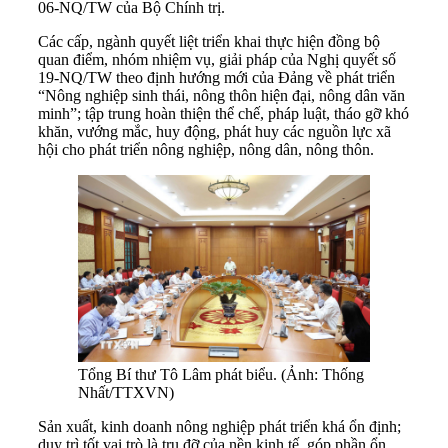
06-NQ/TW của Bộ Chính trị.
Các cấp, ngành quyết liệt triển khai thực hiện đồng bộ
quan điểm, nhóm nhiệm vụ, giải pháp của Nghị quyết số
19-NQ/TW theo định hướng mới của Đảng về phát triển
“Nông nghiệp sinh thái, nông thôn hiện đại, nông dân văn
minh”; tập trung hoàn thiện thể chế, pháp luật, tháo gỡ khó
khăn, vướng mắc, huy động, phát huy các nguồn lực xã
hội cho phát triển nông nghiệp, nông dân, nông thôn.
Tổng Bí thư Tô Lâm phát biểu. (Ảnh: Thống
Nhất/TTXVN)
Sản xuất, kinh doanh nông nghiệp phát triển khá ổn định;
duy trì tốt vai trò là trụ đỡ của nền kinh tế, góp phần ổn