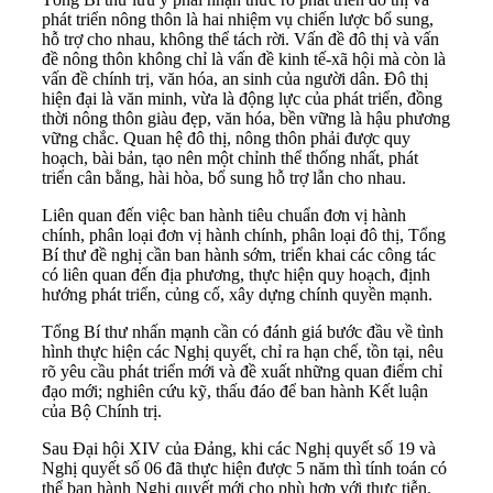
phát triển nông thôn là hai nhiệm vụ chiến lược bổ sung,
hỗ trợ cho nhau, không thể tách rời. Vấn đề đô thị và vấn
đề nông thôn không chỉ là vấn đề kinh tế-xã hội mà còn là
vấn đề chính trị, văn hóa, an sinh của người dân. Đô thị
hiện đại là văn minh, vừa là động lực của phát triển, đồng
thời nông thôn giàu đẹp, văn hóa, bền vững là hậu phương
vững chắc. Quan hệ đô thị, nông thôn phải được quy
hoạch, bài bản, tạo nên một chỉnh thể thống nhất, phát
triển cân bằng, hài hòa, bổ sung hỗ trợ lẫn cho nhau.
Liên quan đến việc ban hành tiêu chuẩn đơn vị hành
chính, phân loại đơn vị hành chính, phân loại đô thị, Tổng
Bí thư đề nghị cần ban hành sớm, triển khai các công tác
có liên quan đến địa phương, thực hiện quy hoạch, định
hướng phát triển, củng cố, xây dựng chính quyền mạnh.
Tổng Bí thư nhấn mạnh cần có đánh giá bước đầu về tình
hình thực hiện các Nghị quyết, chỉ ra hạn chế, tồn tại, nêu
rõ yêu cầu phát triển mới và đề xuất những quan điểm chỉ
đạo mới; nghiên cứu kỹ, thấu đáo để ban hành Kết luận
của Bộ Chính trị.
Sau Đại hội XIV của Đảng, khi các Nghị quyết số 19 và
Nghị quyết số 06 đã thực hiện được 5 năm thì tính toán có
thể ban hành Nghị quyết mới cho phù hợp với thực tiễn.