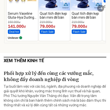
Hot 
Cecil
Serum Vaseline
Quạt tích điện kẹp
Quạt tích điện kẹp
Gluta-Hya Dưỡng
bàn mini để bàn
bàn mini để bàn
Da Sáng Mịn Sau 7
150.000
219.000
219.000
đ
đ
đ
Ngày
141.000
79.000
79.000
đ
đ
đ
Deal hot
Flash Sale
Flash Sale
Unilever
XEM THÊM KINH TẾ
Phối hợp xử lý đến cùng các vướng mắc,
không đẩy doanh nghiệp đi vòng
Tại buổi làm việc với các bộ, ngành, địa phương và doanh nghiệp để
giải quyết khó khăn, vướng mắc trong lĩnh vực thuế và hải quan,
Phó Thủ tướng Nguyễn Văn Thắng chỉ đạo: Vấn đề trọng tâm
không còn chỉ là ban hành thêm chính sách mà là bảo đảm thực thi
thống nhất và xử lý đến cùng tất cả những vướng mắc.