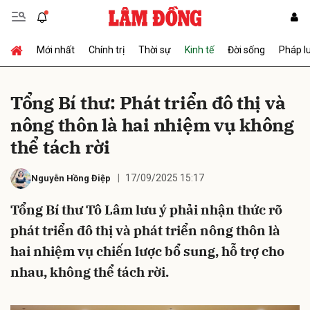
Mới nhất
Chính trị
Thời sự
Kinh tế
Đời sống
Pháp l
Gửi bình luận
Tổng Bí thư: Phát triển đô thị và
nông thôn là hai nhiệm vụ không
thể tách rời
17/09/2025 15:17
Nguyễn Hồng Điệp
Tổng Bí thư Tô Lâm lưu ý phải nhận thức rõ
Hủy
Gửi
phát triển đô thị và phát triển nông thôn là
hai nhiệm vụ chiến lược bổ sung, hỗ trợ cho
nhau, không thể tách rời.