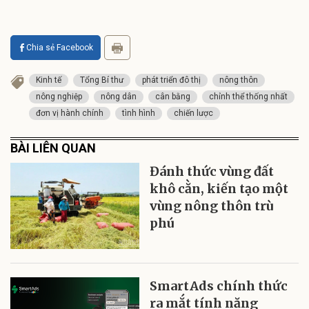
Chia sẻ Facebook
Kinh tế
Tổng Bí thư
phát triển đô thị
nông thôn
nông nghiệp
nông dân
cân bằng
chỉnh thể thống nhất
đơn vị hành chính
tình hình
chiến lược
BÀI LIÊN QUAN
Đánh thức vùng đất
khô cằn, kiến tạo một
vùng nông thôn trù
phú
SmartAds chính thức
ra mắt tính năng