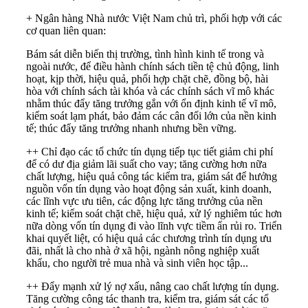
+ Ngân hàng Nhà nước Việt Nam chủ trì, phối hợp với các
cơ quan liên quan:
Bám sát diễn biến thị trường, tình hình kinh tế trong và
ngoài nước, để điều hành chính sách tiền tệ chủ động, linh
hoạt, kịp thời, hiệu quả, phối hợp chặt chẽ, đồng bộ, hài
hòa với chính sách tài khóa và các chính sách vĩ mô khác
nhằm thúc đẩy tăng trưởng gắn với ổn định kinh tế vĩ mô,
kiểm soát lạm phát, bảo đảm các cân đối lớn của nền kinh
tế; thúc đẩy tăng trưởng nhanh nhưng bền vững.
++ Chỉ đạo các tổ chức tín dụng tiếp tục tiết giảm chi phí
để có dư địa giảm lãi suất cho vay; tăng cường hơn nữa
chất lượng, hiệu quả công tác kiểm tra, giám sát để hưởng
nguồn vốn tín dụng vào hoạt động sản xuất, kinh doanh,
các lĩnh vực ưu tiên, các động lực tăng trưởng của nền
kinh tế; kiểm soát chặt chẽ, hiệu quả, xử lý nghiêm túc hơn
nữa dòng vốn tín dụng đi vào lĩnh vực tiềm ẩn rủi ro. Triển
khai quyết liệt, có hiệu quả các chương trình tín dụng ưu
đãi, nhất là cho nhà ở xã hội, ngành nông nghiệp xuất
khẩu, cho người trẻ mua nhà và sinh viên học tập...
++ Đẩy mạnh xử lý nợ xấu, nâng cao chất lượng tín dụng.
Tăng cường công tác thanh tra, kiểm tra, giám sát các tổ