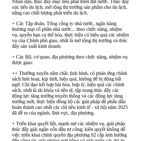
Nhân dân, thúc đẩy mục tiêu phát triển đất nước. Thúc đẩy
xúc tiến du lịch, mở rộng thị trường sản phẩm cho du lịch,
nâng cao chất lượng phát triển du lịch.
+ Các Tập đoàn, Tổng công ty nhà nước, ngân hàng
thương mại cổ phần nhà nước... theo chức năng, nhiệm
vụ, quyền hạn cụ thể hóa, thực hiện có hiệu quả các nhiệm
vụ của Chính phủ giao, nhất là mở rộng thị trường và thúc
đẩy sản xuất kinh doanh.
+ Các Bộ, cơ quan, địa phương theo chức năng, nhiệm vụ
được giao:
++ Thường xuyên nắm chắc tình hình, có phản ứng chính
sách linh hoạt, kịp thời, hiệu quả, không để bị động bất
ngờ. Chỉ đạo kết hợp hài hòa, hợp lý, hiệu quả các chính
sách, nhất là tài khóa và tiền tệ, tập trung thúc đẩy các
động lực tăng trưởng truyền thống và các động lực tăng
trưởng mới, thực hiện đồng bộ các giải pháp để phấn đấu
hoàn thành cao nhất các chỉ tiêu kinh tế - xã hội năm 2025
đã đề ra của ngành, lĩnh vực, địa phương.
+ Triển khai quyết liệt, mạnh mẽ các nhiệm vụ, giải pháp
thúc đẩy giải ngân vốn đầu tư công; kiên quyết không để
việc triển khai chính quyền địa phương 02 cấp ảnh hưởng
đến công tác giải phóng mặt bằng và giải ngân các dự án