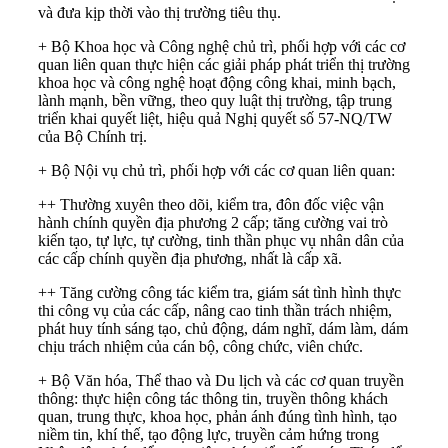
và đưa kịp thời vào thị trường tiêu thụ.
+ Bộ Khoa học và Công nghệ chủ trì, phối hợp với các cơ
quan liên quan thực hiện các giải pháp phát triển thị trường
khoa học và công nghệ hoạt động công khai, minh bạch,
lành mạnh, bền vững, theo quy luật thị trường, tập trung
triển khai quyết liệt, hiệu quả Nghị quyết số 57-NQ/TW
của Bộ Chính trị.
+ Bộ Nội vụ chủ trì, phối hợp với các cơ quan liên quan:
++ Thường xuyên theo dõi, kiểm tra, đôn đốc việc vận
hành chính quyền địa phương 2 cấp; tăng cường vai trò
kiến tạo, tự lực, tự cường, tinh thần phục vụ nhân dân của
các cấp chính quyền địa phương, nhất là cấp xã.
++ Tăng cường công tác kiểm tra, giám sát tình hình thực
thi công vụ của các cấp, nâng cao tinh thần trách nhiệm,
phát huy tính sáng tạo, chủ động, dám nghĩ, dám làm, dám
chịu trách nhiệm của cán bộ, công chức, viên chức.
+ Bộ Văn hóa, Thể thao và Du lịch và các cơ quan truyền
thông: thực hiện công tác thông tin, truyền thông khách
quan, trung thực, khoa học, phản ánh đúng tình hình, tạo
niềm tin, khí thế, tạo động lực, truyền cảm hứng trong