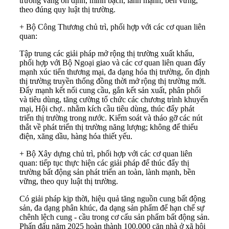
trường vàng ổn định, minh bạch, lành mạnh, bền vững,
theo đúng quy luật thị trường.
+ Bộ Công Thương chủ trì, phối hợp với các cơ quan liên
quan:
Tập trung các giải pháp mở rộng thị trường xuất khẩu,
phối hợp với Bộ Ngoại giao và các cơ quan liên quan đẩy
mạnh xúc tiến thương mại, đa dạng hóa thị trường, ổn định
thị trường truyền thống đồng thời mở rộng thị trường mới.
Đẩy mạnh kết nối cung cầu, gắn kết sản xuất, phân phối
và tiêu dùng, tăng cường tổ chức các chương trình khuyến
mại, Hội chợ.. nhằm kích cầu tiêu dùng, thúc đẩy phát
triển thị trường trong nước. Kiểm soát và tháo gỡ các nút
thắt về phát triển thị trường năng lượng; không để thiếu
điện, xăng dầu, hàng hóa thiết yếu.
+ Bộ Xây dựng chủ trì, phối hợp với các cơ quan liên
quan: tiếp tục thực hiện các giải pháp để thúc đẩy thị
trường bất động sản phát triển an toàn, lành mạnh, bền
vững, theo quy luật thị trường.
Có giải pháp kịp thời, hiệu quả tăng nguồn cung bất động
sản, đa dạng phân khúc, đa dạng sản phẩm để hạn chế sự
chênh lệch cung - cầu trong cơ cấu sản phẩm bất động sản.
Phấn đấu năm 2025 hoàn thành 100.000 căn nhà ở xã hội