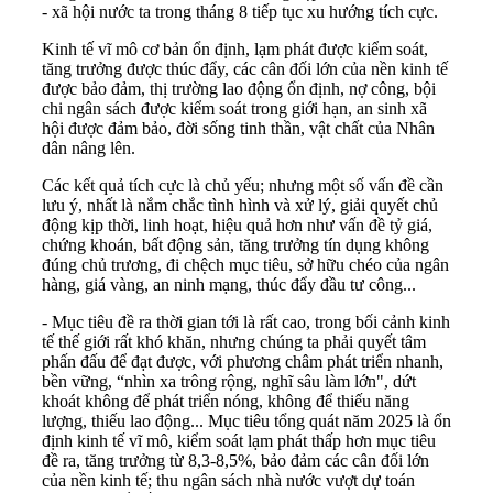
- xã hội nước ta trong tháng 8 tiếp tục xu hướng tích cực.
Kinh tế vĩ mô cơ bản ổn định, lạm phát được kiểm soát,
tăng trưởng được thúc đẩy, các cân đối lớn của nền kinh tế
được bảo đảm, thị trường lao động ổn định, nợ công, bội
chi ngân sách được kiểm soát trong giới hạn, an sinh xã
hội được đảm bảo, đời sống tinh thần, vật chất của Nhân
dân nâng lên.
Các kết quả tích cực là chủ yếu; nhưng một số vấn đề cần
lưu ý, nhất là nắm chắc tình hình và xử lý, giải quyết chủ
động kịp thời, linh hoạt, hiệu quả hơn như vấn đề tỷ giá,
chứng khoán, bất động sản, tăng trưởng tín dụng không
đúng chủ trương, đi chệch mục tiêu, sở hữu chéo của ngân
hàng, giá vàng, an ninh mạng, thúc đẩy đầu tư công...
- Mục tiêu đề ra thời gian tới là rất cao, trong bối cảnh kinh
tế thế giới rất khó khăn, nhưng chúng ta phải quyết tâm
phấn đấu để đạt được, với phương châm phát triển nhanh,
bền vững, “nhìn xa trông rộng, nghĩ sâu làm lớn", dứt
khoát không để phát triển nóng, không để thiếu năng
lượng, thiếu lao động... Mục tiêu tổng quát năm 2025 là ổn
định kinh tế vĩ mô, kiểm soát lạm phát thấp hơn mục tiêu
đề ra, tăng trưởng từ 8,3-8,5%, bảo đảm các cân đối lớn
của nền kinh tế; thu ngân sách nhà nước vượt dự toán