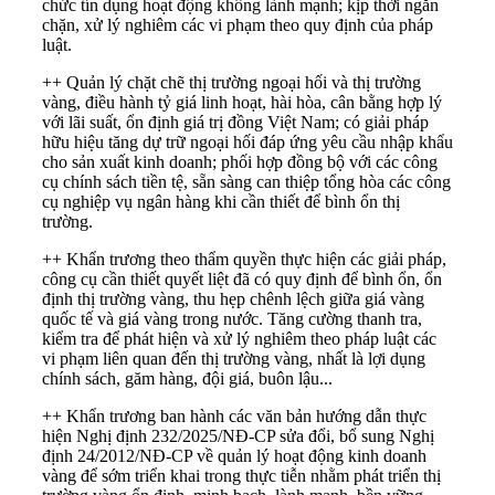
chức tín dụng hoạt động không lành mạnh; kịp thời ngăn
chặn, xử lý nghiêm các vi phạm theo quy định của pháp
luật.
++ Quản lý chặt chẽ thị trường ngoại hối và thị trường
vàng, điều hành tỷ giá linh hoạt, hài hòa, cân bằng hợp lý
với lãi suất, ổn định giá trị đồng Việt Nam; có giải pháp
hữu hiệu tăng dự trữ ngoại hối đáp ứng yêu cầu nhập khẩu
cho sản xuất kinh doanh; phối hợp đồng bộ với các công
cụ chính sách tiền tệ, sẵn sàng can thiệp tổng hòa các công
cụ nghiệp vụ ngân hàng khi cần thiết để bình ổn thị
trường.
++ Khẩn trương theo thẩm quyền thực hiện các giải pháp,
công cụ cần thiết quyết liệt đã có quy định để bình ổn, ổn
định thị trường vàng, thu hẹp chênh lệch giữa giá vàng
quốc tế và giá vàng trong nước. Tăng cường thanh tra,
kiểm tra để phát hiện và xử lý nghiêm theo pháp luật các
vi phạm liên quan đến thị trường vàng, nhất là lợi dụng
chính sách, găm hàng, đội giá, buôn lậu...
++ Khẩn trương ban hành các văn bản hướng dẫn thực
hiện
Nghị định 232/2025/NĐ-CP
sửa đổi, bổ sung
Nghị
định 24/2012/NĐ-CP
về quản lý hoạt động kinh doanh
vàng để sớm triển khai trong thực tiễn nhằm phát triển thị