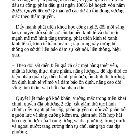
đầu tư công; phấn đấu giải ngân 100% kế hoạch vốn năm
2025. Quyết liệt xử lý tháo gỡ các dự án tồn đọng vướng
mắc theo thẩm quyền.
+ Đẩy mạnh phát triển khoa học công nghệ, đổi mới sáng
tạo, chuyển đổi số để cơ cấu lại nền kinh tế và đổi mới
mạnh mẽ mô hình tăng trưởng, phát triển kinh tế xanh,
kinh tế số, kinh tế tuần hoàn...; tập trung xây dựng hệ
thống cơ sở dữ liệu bảo đảm sự kết nối, liên thông, hiệu
quả.
+ Theo dõi sát diễn biến giá cả các mặt hàng thiết yếu,
nhất là lương thực, thực phẩm, năng lượng... để kịp thời có
biện pháp quản lý, điều hành phù hợp, ổn định thị trường,
ổn định kinh tế vĩ mô và đảm bảo ổn định, nâng cao đời
sống tinh thần, vật chất của nhân dân.
+ Quyết liệt tháo gỡ khó khăn, vướng mắc trong triển khai
chính quyền địa phương 2 cấp; cắt giảm thủ tục hành
chính, đẩy mạnh phân cấp, phân quyền đi đôi với phân bổ
nguồn lực và tăng cường kiểm tra, giám sát. Kết hợp hài
hòa nguồn lực của Trung ương và địa phương, trong nước
và ngoài nước; tăng cường tính tự chủ, sáng tạo của địa
phương.