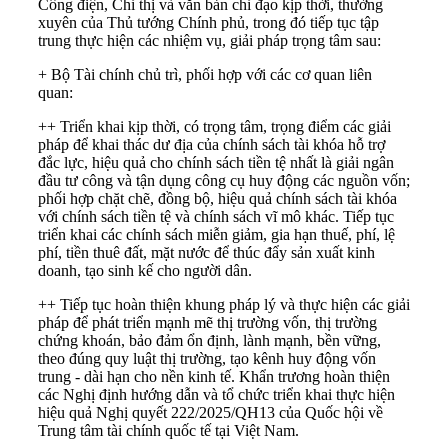
Công điện, Chỉ thị và văn bản chỉ đạo kịp thời, thường
xuyên của Thủ tướng Chính phủ, trong đó tiếp tục tập
trung thực hiện các nhiệm vụ, giải pháp trọng tâm sau:
+ Bộ Tài chính chủ trì, phối hợp với các cơ quan liên
quan:
++ Triển khai kịp thời, có trọng tâm, trọng điểm các giải
pháp để khai thác dư địa của chính sách tài khóa hỗ trợ
đắc lực, hiệu quả cho chính sách tiền tệ nhất là giải ngân
đầu tư công và tận dụng công cụ huy động các nguồn vốn;
phối hợp chặt chẽ, đồng bộ, hiệu quả chính sách tài khóa
với chính sách tiền tệ và chính sách vĩ mô khác. Tiếp tục
triển khai các chính sách miễn giảm, gia hạn thuế, phí, lệ
phí, tiền thuê đất, mặt nước để thúc đẩy sản xuất kinh
doanh, tạo sinh kế cho người dân.
++ Tiếp tục hoàn thiện khung pháp lý và thực hiện các giải
pháp để phát triển mạnh mẽ thị trường vốn, thị trường
chứng khoán, bảo đảm ổn định, lành mạnh, bền vững,
theo đúng quy luật thị trường, tạo kênh huy động vốn
trung - dài hạn cho nền kinh tế. Khẩn trương hoàn thiện
các Nghị định hướng dẫn và tổ chức triển khai thực hiện
hiệu quả
Nghị quyết 222/2025/QH13
của Quốc hội về
Trung tâm tài chính quốc tế tại Việt Nam.