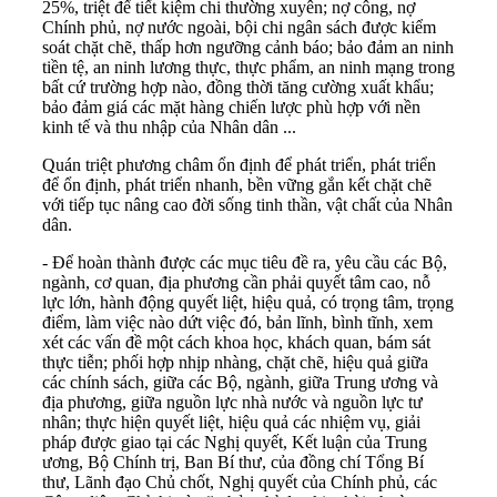
25%, triệt để tiết kiệm chi thường xuyên; nợ công, nợ
Chính phủ, nợ nước ngoài, bội chi ngân sách được kiểm
soát chặt chẽ, thấp hơn ngưỡng cảnh báo; bảo đảm an ninh
tiền tệ, an ninh lương thực, thực phẩm, an ninh mạng trong
bất cứ trường hợp nào, đồng thời tăng cường xuất khẩu;
bảo đảm giá các mặt hàng chiến lược phù hợp với nền
kinh tế và thu nhập của Nhân dân ...
Quán triệt phương châm ổn định để phát triển, phát triển
để ổn định, phát triển nhanh, bền vững gắn kết chặt chẽ
với tiếp tục nâng cao đời sống tinh thần, vật chất của Nhân
dân.
- Để hoàn thành được các mục tiêu đề ra, yêu cầu các Bộ,
ngành, cơ quan, địa phương cần phải quyết tâm cao, nỗ
lực lớn, hành động quyết liệt, hiệu quả, có trọng tâm, trọng
điểm, làm việc nào dứt việc đó, bản lĩnh, bình tĩnh, xem
xét các vấn đề một cách khoa học, khách quan, bám sát
thực tiễn; phối hợp nhịp nhàng, chặt chẽ, hiệu quả giữa
các chính sách, giữa các Bộ, ngành, giữa Trung ương và
địa phương, giữa nguồn lực nhà nước và nguồn lực tư
nhân; thực hiện quyết liệt, hiệu quả các nhiệm vụ, giải
pháp được giao tại các Nghị quyết, Kết luận của Trung
ương, Bộ Chính trị, Ban Bí thư, của đồng chí Tổng Bí
thư, Lãnh đạo Chủ chốt, Nghị quyết của Chính phủ, các