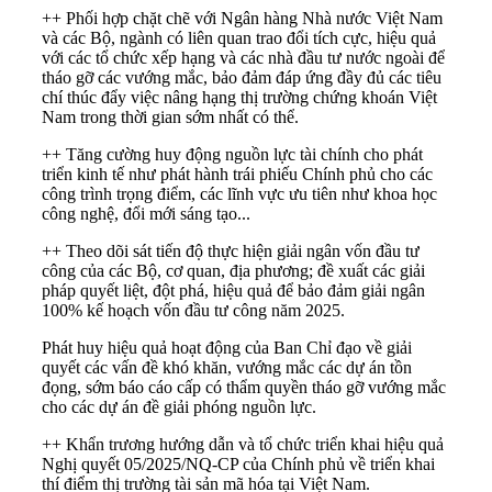
++ Phối hợp chặt chẽ với Ngân hàng Nhà nước Việt Nam
và các Bộ, ngành có liên quan trao đổi tích cực, hiệu quả
với các tổ chức xếp hạng và các nhà đầu tư nước ngoài để
tháo gỡ các vướng mắc, bảo đảm đáp ứng đầy đủ các tiêu
chí thúc đẩy việc nâng hạng thị trường chứng khoán Việt
Nam trong thời gian sớm nhất có thể.
++ Tăng cường huy động nguồn lực tài chính cho phát
triển kinh tế như phát hành trái phiếu Chính phủ cho các
công trình trọng điểm, các lĩnh vực ưu tiên như khoa học
công nghệ, đổi mới sáng tạo...
++ Theo dõi sát tiến độ thực hiện giải ngân vốn đầu tư
công của các Bộ, cơ quan, địa phương; đề xuất các giải
pháp quyết liệt, đột phá, hiệu quả để bảo đảm giải ngân
100% kế hoạch vốn đầu tư công năm 2025.
Phát huy hiệu quả hoạt động của Ban Chỉ đạo về giải
quyết các vấn đề khó khăn, vướng mắc các dự án tồn
đọng, sớm báo cáo cấp có thẩm quyền tháo gỡ vướng mắc
cho các dự án đề giải phóng nguồn lực.
++ Khẩn trương hướng dẫn và tổ chức triển khai hiệu quả
Nghị quyết 05/2025/NQ-CP
của Chính phủ về triển khai
thí điểm thị trường tài sản mã hóa tại Việt Nam.