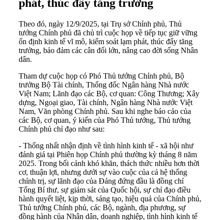
phát, thúc đẩy tăng trưởng
Theo đó, ngày 12/9/2025, tại Trụ sở Chính phủ, Thủ
tướng Chính phủ đã chủ trì cuộc họp về tiếp tục giữ vững
ổn định kinh tế vĩ mô, kiểm soát lạm phát, thúc đẩy tăng
trưởng, bảo đảm các cân đối lớn, nâng cao đời sống Nhân
dân.
Tham dự cuộc họp có Phó Thủ tướng Chính phủ, Bộ
trưởng Bộ Tài chính, Thống đốc Ngân hàng Nhà nước
Việt Nam; Lãnh đạo các Bộ, cơ quan: Công Thương; Xây
dựng, Ngoại giao, Tài chính, Ngân hàng Nhà nước Việt
Nam, Văn phòng Chính phủ. Sau khi nghe báo cáo của
các Bộ, cơ quan, ý kiến của Phó Thủ tướng, Thủ tướng
Chính phủ chỉ đạo như sau:
- Thống nhất nhận định về tình hình kinh tế - xã hội như
đánh giá tại Phiên họp Chính phủ thường kỳ tháng 8 năm
2025. Trong bối cảnh khó khăn, thách thức nhiều hơn thời
cơ, thuận lợi, nhưng dưới sự vào cuộc của cả hệ thống
chính trị, sự lãnh đạo của Đảng đứng đầu là đồng chí
Tổng Bí thư, sự giám sát của Quốc hội, sự chỉ đạo điều
hành quyết liệt, kịp thời, sáng tạo, hiệu quả của Chính phủ,
Thủ tướng Chính phủ, các Bộ, ngành, địa phương, sự
đồng hành của Nhân dân, doanh nghiệp, tình hình kinh tế