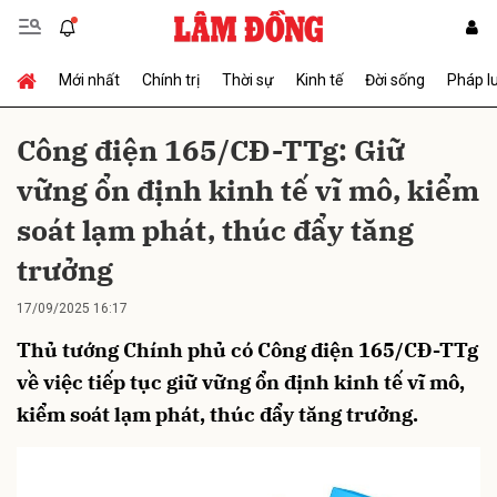
Mới nhất
Chính trị
Thời sự
Kinh tế
Đời sống
Pháp l
Gửi bình luận
Công điện 165/CĐ-TTg: Giữ
vững ổn định kinh tế vĩ mô, kiểm
soát lạm phát, thúc đẩy tăng
trưởng
17/09/2025 16:17
Hủy
Gửi
Thủ tướng Chính phủ có Công điện 165/CĐ-TTg
về việc tiếp tục giữ vững ổn định kinh tế vĩ mô,
kiểm soát lạm phát, thúc đẩy tăng trưởng.