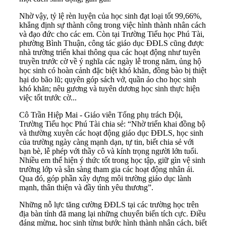
Nhờ vậy, tỷ lệ rèn luyện của học sinh đạt loại tốt 99,66%,
khẳng định sự thành công trong việc hình thành nhân cách
và đạo đức cho các em. Còn tại Trường Tiểu học Phú Tài,
phường Bình Thuận, công tác giáo dục ĐĐLS cũng được
nhà trường triển khai thông qua các hoạt động như tuyên
truyền trước cờ về ý nghĩa các ngày lễ trong năm, ủng hộ
học sinh có hoàn cảnh đặc biệt khó khăn, đồng bào bị thiệt
hại do bão lũ; quyên góp sách vở, quần áo cho học sinh
khó khăn; nêu gương và tuyên dương học sinh thực hiện
việc tốt trước cờ...
Cô Trần Hiệp Mai - Giáo viên Tổng phụ trách Đội,
Trường Tiểu học Phú Tài chia sẻ: “Nhờ triển khai đồng bộ
và thường xuyên các hoạt động giáo dục ĐĐLS, học sinh
của trường ngày càng mạnh dạn, tự tin, biết chia sẻ với
bạn bè, lễ phép với thầy cô và kính trọng người lớn tuổi.
Nhiều em thể hiện ý thức tốt trong học tập, giữ gìn vệ sinh
trường lớp và sẵn sàng tham gia các hoạt động nhân ái.
Qua đó, góp phần xây dựng môi trường giáo dục lành
mạnh, thân thiện và đầy tình yêu thương”.
Những nỗ lực tăng cường ĐĐLS tại các trường học trên
địa bàn tỉnh đã mang lại những chuyển biến tích cực. Điều
đáng mừng, học sinh từng bước hình thành nhân cách, biết