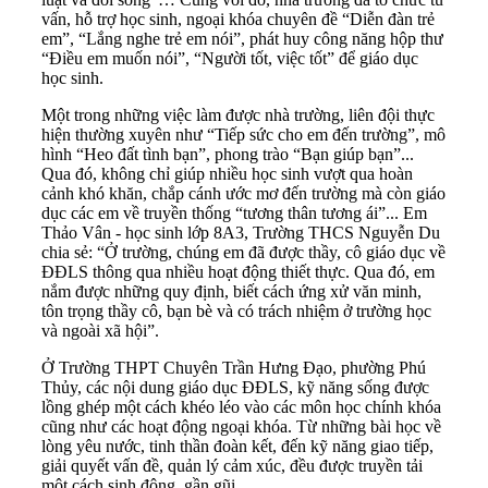
vấn, hỗ trợ học sinh, ngoại khóa chuyên đề “Diễn đàn trẻ
em”, “Lắng nghe trẻ em nói”, phát huy công năng hộp thư
“Điều em muốn nói”, “Người tốt, việc tốt” để giáo dục
học sinh.
Một trong những việc làm được nhà trường, liên đội thực
hiện thường xuyên như “Tiếp sức cho em đến trường”, mô
hình “Heo đất tình bạn”, phong trào “Bạn giúp bạn”...
Qua đó, không chỉ giúp nhiều học sinh vượt qua hoàn
cảnh khó khăn, chắp cánh ước mơ đến trường mà còn giáo
dục các em về truyền thống “tương thân tương ái”... Em
Thảo Vân - học sinh lớp 8A3, Trường THCS Nguyễn Du
chia sẻ: “Ở trường, chúng em đã được thầy, cô giáo dục về
ĐĐLS thông qua nhiều hoạt động thiết thực. Qua đó, em
nắm được những quy định, biết cách ứng xử văn minh,
tôn trọng thầy cô, bạn bè và có trách nhiệm ở trường học
và ngoài xã hội”.
Ở Trường THPT Chuyên Trần Hưng Đạo, phường Phú
Thủy, các nội dung giáo dục ĐĐLS, kỹ năng sống được
lồng ghép một cách khéo léo vào các môn học chính khóa
cũng như các hoạt động ngoại khóa. Từ những bài học về
lòng yêu nước, tinh thần đoàn kết, đến kỹ năng giao tiếp,
giải quyết vấn đề, quản lý cảm xúc, đều được truyền tải
một cách sinh động, gần gũi.