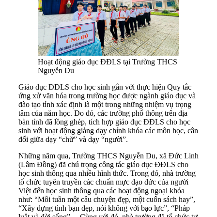
Hoạt động giáo dục ĐĐLS tại Trường THCS
Nguyễn Du
Giáo dục ĐĐLS cho học sinh gắn với thực hiện Quy tắc
ứng xử văn hóa trong trường học được ngành giáo dục và
đào tạo tỉnh xác định là một trong những nhiệm vụ trọng
tâm của năm học. Do đó, các trường phổ thông trên địa
bàn tỉnh đã lồng ghép, tích hợp giáo dục ĐĐLS cho học
sinh với hoạt động giảng dạy chính khóa các môn học, cân
đối giữa dạy “chữ” và dạy “người”.
Những năm qua, Trường THCS Nguyễn Du, xã Đức Linh
(Lâm Đồng) đã chú trọng công tác giáo dục ĐĐLS cho
học sinh thông qua nhiều hình thức. Trong đó, nhà trường
tổ chức tuyên truyền các chuẩn mực đạo đức của người
Việt đến học sinh thông qua các hoạt động ngoại khóa
như: “Mỗi tuần một câu chuyện đẹp, một cuốn sách hay”,
“Xây dựng tình bạn đẹp, nói không với bạo lực”, “Pháp
luật và đời sống”… Cùng với đó, nhà trường đã tổ chức tư