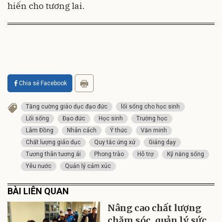
hiến cho tương lai.
Chia sẻ Facebook
Tăng cường giáo dục đạo đức
lối sống cho học sinh
Lối sống
Đạo đức
Học sinh
Trường học
Lâm Đồng
Nhân cách
Ý thức
Văn minh
Chất lượng giáo dục
Quy tắc ứng xử
Giảng dạy
Tương thân tương ái
Phong trào
Hỗ trợ
Kỹ năng sống
Yêu nước
Quản lý cảm xúc
BÀI LIÊN QUAN
Nâng cao chất lượng
chăm sóc, quản lý sức