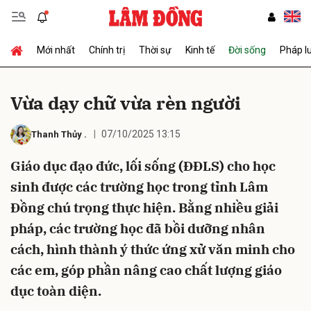
Mới nhất
Chính trị
Thời sự
Kinh tế
Đời sống
Pháp l
Gửi bình luận
Vừa dạy chữ vừa rèn người
07/10/2025 13:15
Thanh Thủy
.
Giáo dục đạo đức, lối sống (ĐĐLS) cho học
sinh được các trường học trong tỉnh Lâm
Đồng chú trọng thực hiện. Bằng nhiều giải
Hủy
Gửi
pháp, các trường học đã bồi dưỡng nhân
cách, hình thành ý thức ứng xử văn minh cho
các em, góp phần nâng cao chất lượng giáo
dục toàn diện.