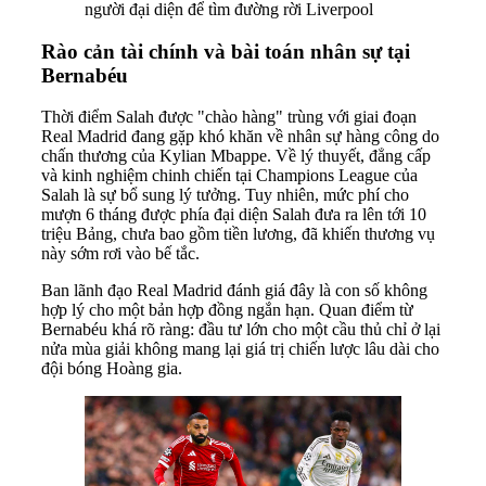
người đại diện để tìm đường rời Liverpool
Rào cản tài chính và bài toán nhân sự tại
Bernabéu
Thời điểm Salah được "chào hàng" trùng với giai đoạn
Real Madrid đang gặp khó khăn về nhân sự hàng công do
chấn thương của Kylian Mbappe. Về lý thuyết, đẳng cấp
và kinh nghiệm chinh chiến tại Champions League của
Salah là sự bổ sung lý tưởng. Tuy nhiên, mức phí cho
mượn 6 tháng được phía đại diện Salah đưa ra lên tới 10
triệu Bảng, chưa bao gồm tiền lương, đã khiến thương vụ
này sớm rơi vào bế tắc.
Ban lãnh đạo Real Madrid đánh giá đây là con số không
hợp lý cho một bản hợp đồng ngắn hạn. Quan điểm từ
Bernabéu khá rõ ràng: đầu tư lớn cho một cầu thủ chỉ ở lại
nửa mùa giải không mang lại giá trị chiến lược lâu dài cho
đội bóng Hoàng gia.