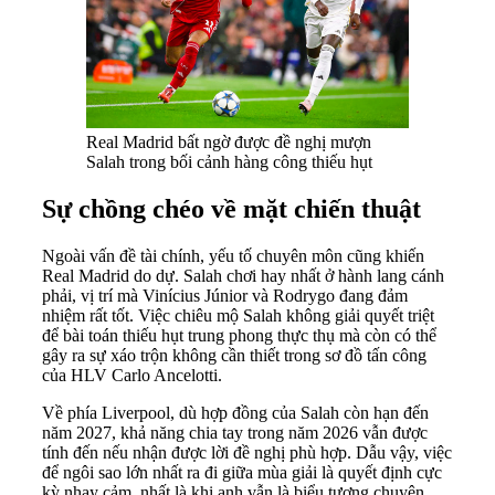
Real Madrid bất ngờ được đề nghị mượn
Salah trong bối cảnh hàng công thiếu hụt
Sự chồng chéo về mặt chiến thuật
Ngoài vấn đề tài chính, yếu tố chuyên môn cũng khiến
Real Madrid do dự. Salah chơi hay nhất ở hành lang cánh
phải, vị trí mà Vinícius Júnior và Rodrygo đang đảm
nhiệm rất tốt. Việc chiêu mộ Salah không giải quyết triệt
để bài toán thiếu hụt trung phong thực thụ mà còn có thể
gây ra sự xáo trộn không cần thiết trong sơ đồ tấn công
của HLV Carlo Ancelotti.
Về phía Liverpool, dù hợp đồng của Salah còn hạn đến
năm 2027, khả năng chia tay trong năm 2026 vẫn được
tính đến nếu nhận được lời đề nghị phù hợp. Dẫu vậy, việc
để ngôi sao lớn nhất ra đi giữa mùa giải là quyết định cực
kỳ nhạy cảm, nhất là khi anh vẫn là biểu tượng chuyên