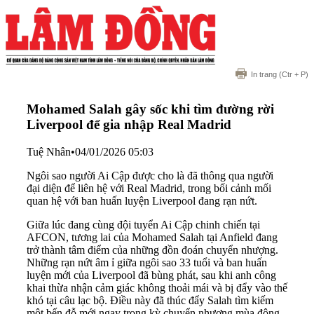
In trang
(Ctr + P)
Mohamed Salah gây sốc khi tìm đường rời
Liverpool để gia nhập Real Madrid
Tuệ Nhân
•
04/01/2026 05:03
Ngôi sao người Ai Cập được cho là đã thông qua người
đại diện để liên hệ với Real Madrid, trong bối cảnh mối
quan hệ với ban huấn luyện Liverpool đang rạn nứt.
Giữa lúc đang cùng đội tuyển Ai Cập chinh chiến tại
AFCON, tương lai của Mohamed Salah tại Anfield đang
trở thành tâm điểm của những đồn đoán chuyển nhượng.
Những rạn nứt âm ỉ giữa ngôi sao 33 tuổi và ban huấn
luyện mới của Liverpool đã bùng phát, sau khi anh công
khai thừa nhận cảm giác không thoải mái và bị đẩy vào thế
khó tại câu lạc bộ. Điều này đã thúc đẩy Salah tìm kiếm
một bến đỗ mới ngay trong kỳ chuyển nhượng mùa đông.