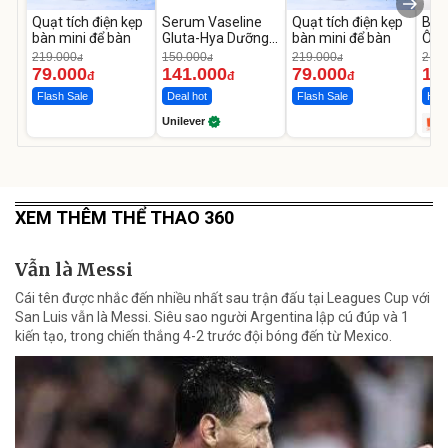
Quạt tích điện kẹp
Serum Vaseline
Quạt tích điện kẹp
Bơm
bàn mini để bàn
Gluta-Hya Dưỡng
bàn mini để bàn
Ô T
Da Sáng Mịn Sau 7
MED
219.000
150.000
219.000
2.69
đ
đ
đ
Ngày
12.
79.000
141.000
79.000
1.
đ
đ
đ
Flash Sale
Deal hot
Flash Sale
Hot 
Unilever
XEM THÊM THỂ THAO 360
Vẫn là Messi
Cái tên được nhắc đến nhiều nhất sau trận đấu tại Leagues Cup với
San Luis vẫn là Messi. Siêu sao người Argentina lập cú đúp và 1
kiến tạo, trong chiến thắng 4-2 trước đội bóng đến từ Mexico.