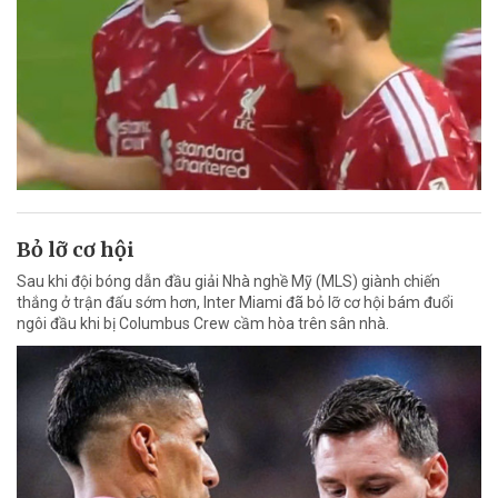
Bỏ lỡ cơ hội
Sau khi đội bóng dẫn đầu giải Nhà nghề Mỹ (MLS) giành chiến
thắng ở trận đấu sớm hơn, Inter Miami đã bỏ lỡ cơ hội bám đuổi
ngôi đầu khi bị Columbus Crew cầm hòa trên sân nhà.