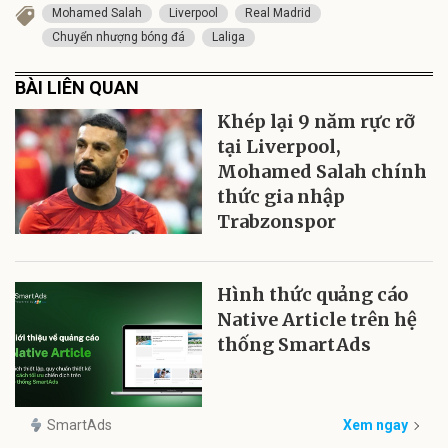
Mohamed Salah
Liverpool
Real Madrid
Chuyển nhượng bóng đá
Laliga
BÀI LIÊN QUAN
Khép lại 9 năm rực rỡ
tại Liverpool,
Mohamed Salah chính
thức gia nhập
Trabzonspor
Hình thức quảng cáo
Native Article trên hệ
thống SmartAds
SmartAds
Xem ngay