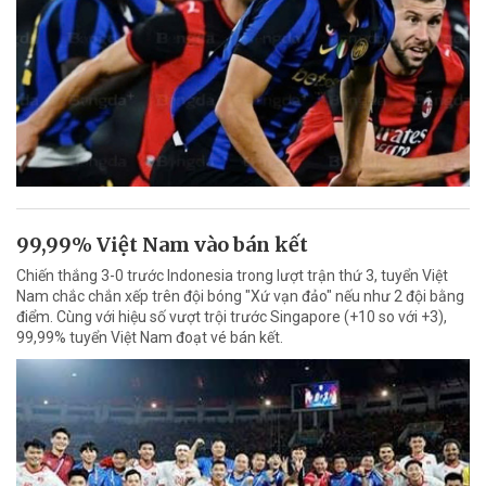
99,99% Việt Nam vào bán kết
Chiến thắng 3-0 trước Indonesia trong lượt trận thứ 3, tuyển Việt
Nam chắc chắn xếp trên đội bóng "Xứ vạn đảo" nếu như 2 đội bằng
điểm. Cùng với hiệu số vượt trội trước Singapore (+10 so với +3),
99,99% tuyển Việt Nam đoạt vé bán kết.