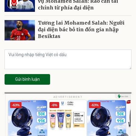
vụ Mohamed Salah: Rào cản tài
chính từ phía đại diện
Tương lai Mohamed Salah: Người
đại diện bác bỏ tin đồn gia nhập
Besiktas
Gửi bình luận
ADVERTISEMENT
-63%
-6%
-63%