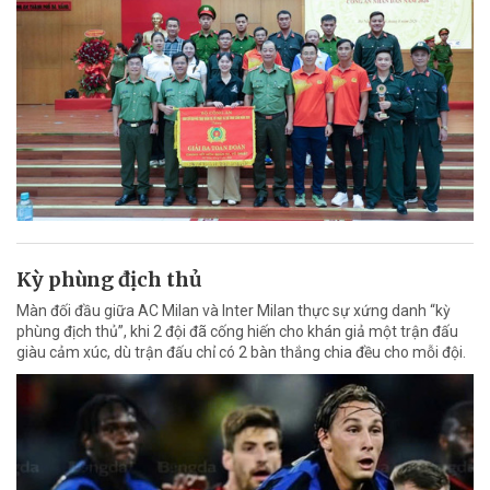
Kỳ phùng địch thủ
Màn đối đầu giữa AC Milan và Inter Milan thực sự xứng danh “kỳ
phùng địch thủ”, khi 2 đội đã cống hiến cho khán giả một trận đấu
giàu cảm xúc, dù trận đấu chỉ có 2 bàn thắng chia đều cho mỗi đội.