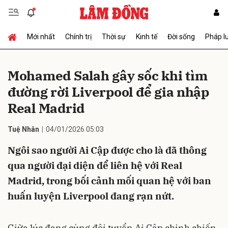
Mới nhất
Chính trị
Thời sự
Kinh tế
Đời sống
Pháp l
Gửi bình luận
Mohamed Salah gây sốc khi tìm
đường rời Liverpool để gia nhập
Real Madrid
Tuệ Nhân
04/01/2026 05:03
Ngôi sao người Ai Cập được cho là đã thông
Hủy
Gửi
qua người đại diện để liên hệ với Real
Madrid, trong bối cảnh mối quan hệ với ban
huấn luyện Liverpool đang rạn nứt.
Giữa lúc đang cùng đội tuyển Ai Cập chinh chiến