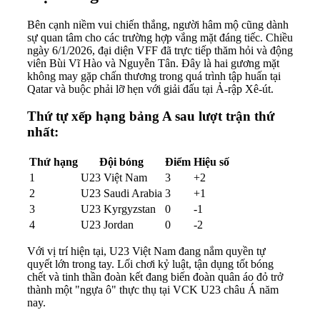
Bên cạnh niềm vui chiến thắng, người hâm mộ cũng dành
sự quan tâm cho các trường hợp vắng mặt đáng tiếc. Chiều
ngày 6/1/2026, đại diện VFF đã trực tiếp thăm hỏi và động
viên Bùi Vĩ Hào và Nguyễn Tân. Đây là hai gương mặt
không may gặp chấn thương trong quá trình tập huấn tại
Qatar và buộc phải lỡ hẹn với giải đấu tại Ả-rập Xê-út.
Thứ tự xếp hạng bảng A sau lượt trận thứ
nhất:
Thứ hạng
Đội bóng
Điểm
Hiệu số
1
U23 Việt Nam
3
+2
2
U23 Saudi Arabia
3
+1
3
U23 Kyrgyzstan
0
-1
4
U23 Jordan
0
-2
Với vị trí hiện tại, U23 Việt Nam đang nắm quyền tự
quyết lớn trong tay. Lối chơi kỷ luật, tận dụng tốt bóng
chết và tinh thần đoàn kết đang biến đoàn quân áo đỏ trở
thành một "ngựa ô" thực thụ tại VCK U23 châu Á năm
nay.