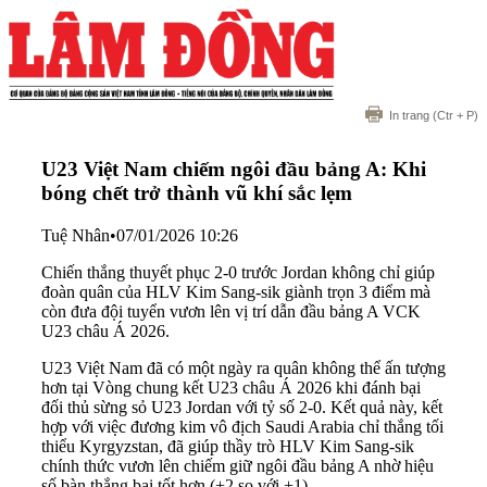
In trang
(Ctr + P)
U23 Việt Nam chiếm ngôi đầu bảng A: Khi
bóng chết trở thành vũ khí sắc lẹm
Tuệ Nhân
•
07/01/2026 10:26
Chiến thắng thuyết phục 2-0 trước Jordan không chỉ giúp
đoàn quân của HLV Kim Sang-sik giành trọn 3 điểm mà
còn đưa đội tuyển vươn lên vị trí dẫn đầu bảng A VCK
U23 châu Á 2026.
U23 Việt Nam đã có một ngày ra quân không thể ấn tượng
hơn tại Vòng chung kết U23 châu Á 2026 khi đánh bại
đối thủ sừng sỏ U23 Jordan với tỷ số 2-0. Kết quả này, kết
hợp với việc đương kim vô địch Saudi Arabia chỉ thắng tối
thiểu Kyrgyzstan, đã giúp thầy trò HLV Kim Sang-sik
chính thức vươn lên chiếm giữ ngôi đầu bảng A nhờ hiệu
số bàn thắng bại tốt hơn (+2 so với +1).