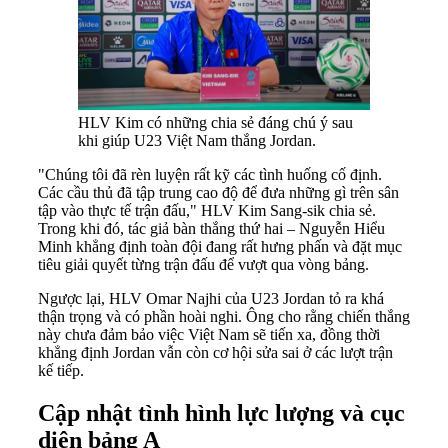
HLV Kim có những chia sẻ đáng chú ý sau
khi giúp U23 Việt Nam thắng Jordan.
"Chúng tôi đã rèn luyện rất kỹ các tình huống cố định.
Các cầu thủ đã tập trung cao độ để đưa những gì trên sân
tập vào thực tế trận đấu," HLV Kim Sang-sik chia sẻ.
Trong khi đó, tác giả bàn thắng thứ hai – Nguyễn Hiểu
Minh khẳng định toàn đội đang rất hưng phấn và đặt mục
tiêu giải quyết từng trận đấu để vượt qua vòng bảng.
Ngược lại, HLV Omar Najhi của U23 Jordan tỏ ra khá
thận trọng và có phần hoài nghi. Ông cho rằng chiến thắng
này chưa đảm bảo việc Việt Nam sẽ tiến xa, đồng thời
khẳng định Jordan vẫn còn cơ hội sửa sai ở các lượt trận
kế tiếp.
Cập nhật tình hình lực lượng và cục
diện bảng A