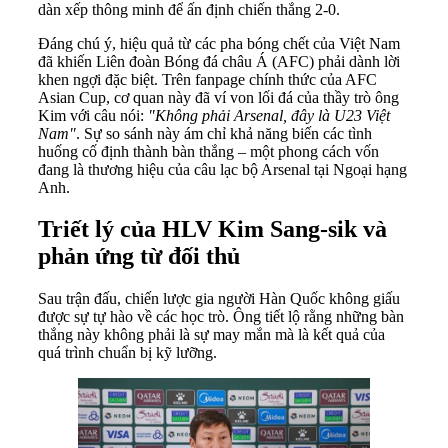
dàn xếp thông minh để ấn định chiến thắng 2-0.
Đáng chú ý, hiệu quả từ các pha bóng chết của Việt Nam
đã khiến Liên đoàn Bóng đá châu Á (AFC) phải dành lời
khen ngợi đặc biệt. Trên fanpage chính thức của AFC
Asian Cup, cơ quan này đã ví von lối đá của thầy trò ông
Kim với câu nói:
"Không phải Arsenal, đây là U23 Việt
Nam"
. Sự so sánh này ám chỉ khả năng biến các tình
huống cố định thành bàn thắng – một phong cách vốn
đang là thương hiệu của câu lạc bộ Arsenal tại Ngoại hạng
Anh.
Triết lý của HLV Kim Sang-sik và
phản ứng từ đối thủ
Sau trận đấu, chiến lược gia người Hàn Quốc không giấu
được sự tự hào về các học trò. Ông tiết lộ rằng những bàn
thắng này không phải là sự may mắn mà là kết quả của
quá trình chuẩn bị kỹ lưỡng.