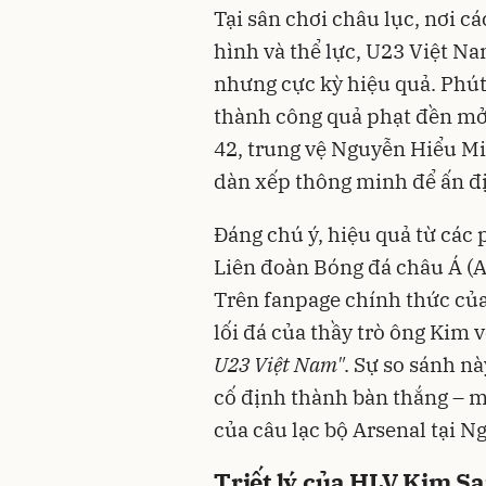
Tại sân chơi châu lục, nơi c
hình và thể lực, U23 Việt N
nhưng cực kỳ hiệu quả. Phút
thành công quả phạt đền mở t
42, trung vệ Nguyễn Hiểu Mi
dàn xếp thông minh để ấn đị
Đáng chú ý, hiệu quả từ các
Liên đoàn Bóng đá châu Á (A
Trên fanpage chính thức của
lối đá của thầy trò ông Kim v
U23 Việt Nam"
. Sự so sánh n
cố định thành bàn thắng – 
của câu lạc bộ Arsenal tại N
Triết lý của HLV Kim Sa