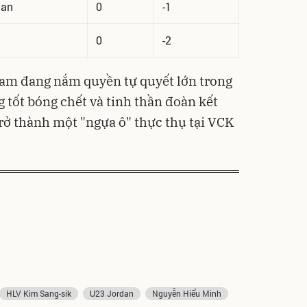
tan
0
-1
0
-2
t Nam đang nắm quyền tự quyết lớn trong
ng tốt bóng chết và tinh thần đoàn kết
rở thành một "ngựa ô" thực thụ tại VCK
HLV Kim Sang-sik
U23 Jordan
Nguyễn Hiểu Minh