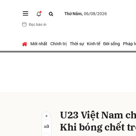
Thứ Năm,
06/08/2026
Đọc báo in
Gửi 
Mới nhất
Chính trị
Thời sự
Kinh tế
Đời sống
Pháp l
U23 Việt Nam ch
Khi bóng chết tr