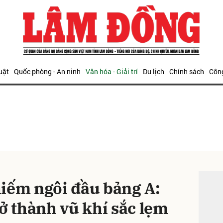
bình luận
uật
Quốc phòng - An ninh
Văn hóa - Giải trí
Du lịch
Chính sách
Công
Hủy
G
ĐỌC T
iếm ngôi đầu bảng A:
ở thành vũ khí sắc lẹm