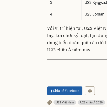
3
U23 Kyrgyzs
4
U23 Jordan
Với vị trí hiện tại, U23 Việ
tay. Lối chơi kỷ luật, tận dụ
đang biến đoàn quân áo đỏ t
U23 châu Á năm nay.
Chia sẻ Facebook
U23 Việt Nam
U23 châu Á 2026