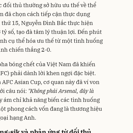
ác đối thủ thường sở hữu ưu thế về thể
am đã chọn cách tiếp cận thực dụng
 thứ 15, Nguyễn Đình Bắc thực hiện
ỷ số, tạo đà tâm lý thuận lợi. Đến phút
nh cụ thể hóa ưu thế từ một tình huống
nh chiến thắng 2-0.
 pha bóng chết của Việt Nam đã khiến
FC) phải dành lời khen ngợi đặc biệt.
 AFC Asian Cup, cơ quan này đã ví von
ới câu nói:
"Không phải Arsenal, đây là
ày ám chỉ khả năng biến các tình huống
một phong cách vốn đang là thương hiệu
goại hạng Anh.
ng-sik và phản ứng từ đối thủ