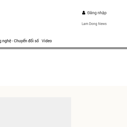
Đăng nhập
Lam Dong News
 nghệ - Chuyển đổi số
Video
ửi
IẾP