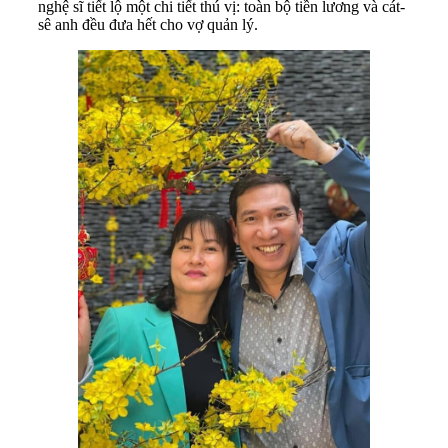
nghệ sĩ tiết lộ một chi tiết thú vị: toàn bộ tiền lương và cát-
sê anh đều đưa hết cho vợ quản lý.