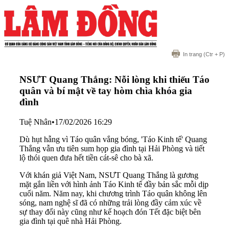
In trang
(Ctr + P)
NSƯT Quang Thắng: Nỗi lòng khi thiếu Táo
quân và bí mật về tay hòm chìa khóa gia
đình
Tuệ Nhân
•
17/02/2026 16:29
Dù hụt hẫng vì Táo quân vắng bóng, 'Táo Kinh tế' Quang
Thắng vẫn ưu tiên sum họp gia đình tại Hải Phòng và tiết
lộ thói quen đưa hết tiền cát-sê cho bà xã.
Với khán giả Việt Nam, NSƯT Quang Thắng là gương
mặt gắn liền với hình ảnh Táo Kinh tế đầy bản sắc mỗi dịp
cuối năm. Năm nay, khi chương trình Táo quân không lên
sóng, nam nghệ sĩ đã có những trải lòng đầy cảm xúc về
sự thay đổi này cũng như kế hoạch đón Tết đặc biệt bên
gia đình tại quê nhà Hải Phòng.