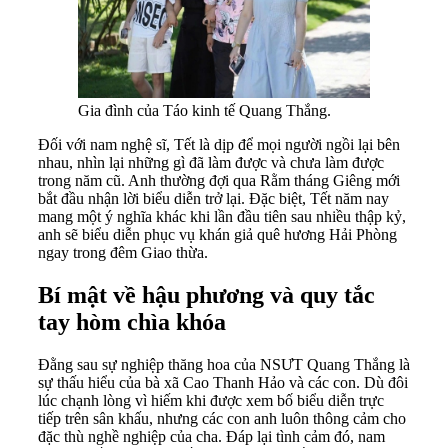
Gia đình của Táo kinh tế Quang Thắng.
Đối với nam nghệ sĩ, Tết là dịp để mọi người ngồi lại bên
nhau, nhìn lại những gì đã làm được và chưa làm được
trong năm cũ. Anh thường đợi qua Rằm tháng Giêng mới
bắt đầu nhận lời biểu diễn trở lại. Đặc biệt, Tết năm nay
mang một ý nghĩa khác khi lần đầu tiên sau nhiều thập kỷ,
anh sẽ biểu diễn phục vụ khán giả quê hương Hải Phòng
ngay trong đêm Giao thừa.
Bí mật về hậu phương và quy tắc
tay hòm chìa khóa
Đằng sau sự nghiệp thăng hoa của NSƯT Quang Thắng là
sự thấu hiểu của bà xã Cao Thanh Hảo và các con. Dù đôi
lúc chạnh lòng vì hiếm khi được xem bố biểu diễn trực
tiếp trên sân khấu, nhưng các con anh luôn thông cảm cho
đặc thù nghề nghiệp của cha. Đáp lại tình cảm đó, nam