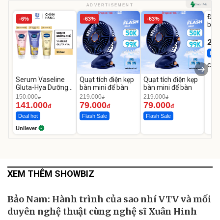
U
ADVERTISEMENT
Đai 
-6%
-63%
-63%
bé 
1-9 
22
Hot 
Cecil
Serum Vaseline
Quạt tích điện kẹp
Quạt tích điện kẹp
Gluta-Hya Dưỡng
bàn mini để bàn
bàn mini để bàn
Da Sáng Mịn Sau 7
150.000
219.000
219.000
đ
đ
đ
Ngày
141.000
79.000
79.000
đ
đ
đ
Deal hot
Flash Sale
Flash Sale
Unilever
XEM THÊM SHOWBIZ
Bảo Nam: Hành trình của sao nhí VTV và mối
duyên nghệ thuật cùng nghệ sĩ Xuân Hinh