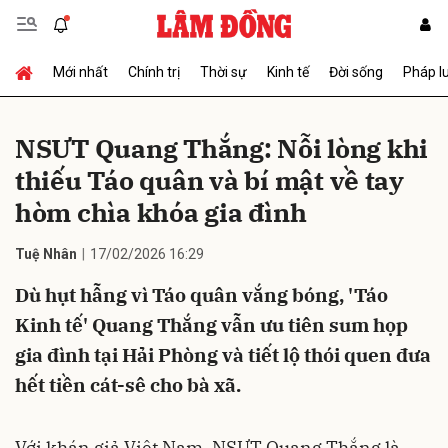
Mới nhất
Chính trị
Thời sự
Kinh tế
Đời sống
Pháp l
Gửi bình luận
NSƯT Quang Thắng: Nỗi lòng khi
thiếu Táo quân và bí mật về tay
hòm chìa khóa gia đình
Tuệ Nhân
17/02/2026 16:29
Dù hụt hẫng vì Táo quân vắng bóng, 'Táo
Hủy
Gửi
Kinh tế' Quang Thắng vẫn ưu tiên sum họp
gia đình tại Hải Phòng và tiết lộ thói quen đưa
hết tiền cát-sê cho bà xã.
Với khán giả Việt Nam, NSƯT Quang Thắng là