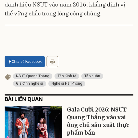
danh hiệu NSƯT vào năm 2016, khẳng định vị
thế vững chắc trong lòng công chúng.
Chia sẻ Facebook
NSƯT Quang Thắng
Táo Kinh tế
Táo quân
Gia đình nghệ sĩ
Nghệ sĩ Hải Phòng
BÀI LIÊN QUAN
Gala Cười 2026: NSƯT
Quang Thắng vào vai
ông chủ sản xuất thực
phẩm bẩn