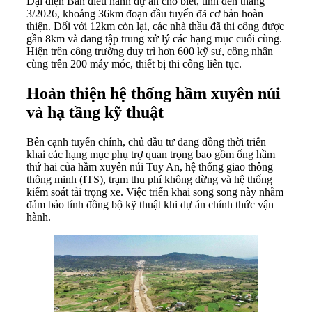
Đại diện Ban điều hành dự án cho biết, tính đến tháng
3/2026, khoảng 36km đoạn đầu tuyến đã cơ bản hoàn
thiện. Đối với 12km còn lại, các nhà thầu đã thi công được
gần 8km và đang tập trung xử lý các hạng mục cuối cùng.
Hiện trên công trường duy trì hơn 600 kỹ sư, công nhân
cùng trên 200 máy móc, thiết bị thi công liên tục.
Hoàn thiện hệ thống hầm xuyên núi
và hạ tầng kỹ thuật
Bên cạnh tuyến chính, chủ đầu tư đang đồng thời triển
khai các hạng mục phụ trợ quan trọng bao gồm ống hầm
thứ hai của hầm xuyên núi Tuy An, hệ thống giao thông
thông minh (ITS), trạm thu phí không dừng và hệ thống
kiểm soát tải trọng xe. Việc triển khai song song này nhằm
đảm bảo tính đồng bộ kỹ thuật khi dự án chính thức vận
hành.