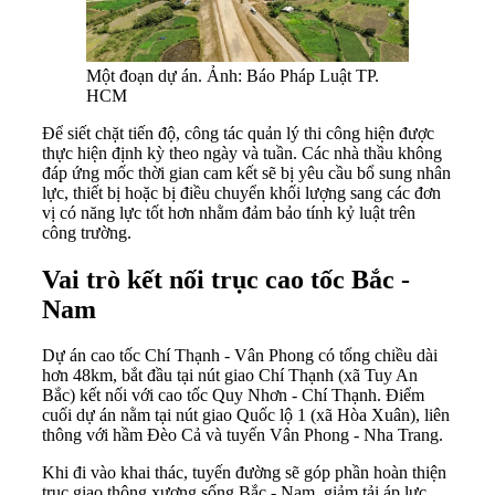
Một đoạn dự án. Ảnh: Báo Pháp Luật TP.
HCM
Để siết chặt tiến độ, công tác quản lý thi công hiện được
thực hiện định kỳ theo ngày và tuần. Các nhà thầu không
đáp ứng mốc thời gian cam kết sẽ bị yêu cầu bổ sung nhân
lực, thiết bị hoặc bị điều chuyển khối lượng sang các đơn
vị có năng lực tốt hơn nhằm đảm bảo tính kỷ luật trên
công trường.
Vai trò kết nối trục cao tốc Bắc -
Nam
Dự án cao tốc Chí Thạnh - Vân Phong có tổng chiều dài
hơn 48km, bắt đầu tại nút giao Chí Thạnh (xã Tuy An
Bắc) kết nối với cao tốc Quy Nhơn - Chí Thạnh. Điểm
cuối dự án nằm tại nút giao Quốc lộ 1 (xã Hòa Xuân), liên
thông với hầm Đèo Cả và tuyến Vân Phong - Nha Trang.
Khi đi vào khai thác, tuyến đường sẽ góp phần hoàn thiện
trục giao thông xương sống Bắc - Nam, giảm tải áp lực