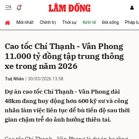
Mới nhất
Chính trị
Thời sự
Kinh tế
Đời sống
Pháp l
Gửi bình luận
Cao tốc Chí Thạnh - Vân Phong
11.000 tỷ đồng tập trung thông
xe trong năm 2026
Tuệ Nhân
30/03/2026 13:58
Dự án cao tốc Chí Thạnh - Vân Phong dài
Hủy
Gửi
48km đang huy động hơn 600 kỹ sư và công
nhân làm việc liên tục để bù tiến độ sau thời
gian chậm trễ do ảnh hưởng thiên tai.
Cao tốc Chí Thạnh - Vân Phong là dự án hạ tầng