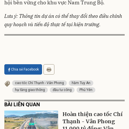
hội bền vững cho khu vực Nam Trung Bộ.
Lưu ý: Thông tin dự án có thể thay đổi theo điều chỉnh
quy hoạch và tiến độ thực tế tại hiện trường.
Chia sẻ Facebook
cao tốc Chí Thạnh - Vân Phong
hầm Tuy An
hạ tầng giao thông
đầu tư công
Phú Yên
BÀI LIÊN QUAN
Hoàn thiện cao tốc Chí
Thạnh - Vân Phong
11.000 tỷ đồng: Vận