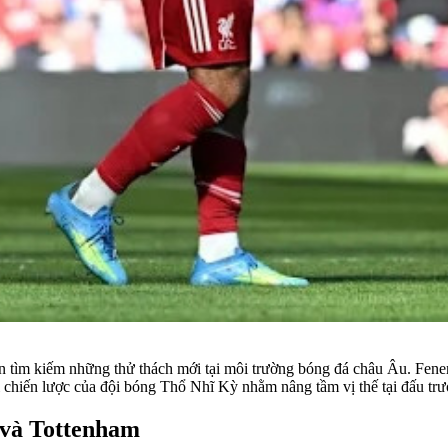
tìm kiếm những thử thách mới tại môi trường bóng đá châu Âu. Fenerb
 chiến lược của đội bóng Thổ Nhĩ Kỳ nhằm nâng tầm vị thế tại đấu trư
 và Tottenham