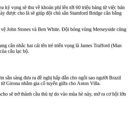
 kỳ vọng sẽ thu về khoản phí lên tới 60 triệu bảng từ việc bán
này được cho là sẽ giúp đội chủ sân Stamford Bridge cân bằng
u vệ John Stones và Ben White. Đội bóng vùng Merseyside cũng
ng cân nhắc hai cái tên trẻ triển vọng là James Trafford (Man
của câu lạc bộ.
n sẵn sàng đưa ra đề nghị hấp dẫn cho ngôi sao người Brazil
từ Girona nhằm gia cố tuyến giữa cho Aston Villa.
ncho sẽ trở thành cầu thủ tự do vào mùa hè này, mở ra cơ hội lớn