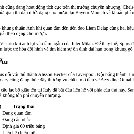
nh cũng đang hoạt động tích cực trên thị trường chuyển nhượng. Chelsea
thời gian thi đấu dưới dạng cho mượn tại Bayern Munich và khoản phí 
ộ khung thuần Anh khi quan tâm đến tiền đạo Liam Delap cùng hai hậ
giải theo dạng cho mượn.
icario khi anh lọt vào tầm ngắm của Inter Milan. Để thay thế, Spurs đa
n lược trẻ hóa đội hình và tìm kiếm sự ổn định dài hạn trong khung gỗ 
 Âu
 đối với thủ thành Alisson Becker của Liverpool. Đội bóng thành Turi
ery cũng đang thúc đẩy thương vụ chiêu mộ tiền vệ Azzedine Ounahi 
u lạc bộ giấu tên tại Italy đã bắt đầu liên hệ với phía cầu thủ này. Sa
à không tốn phí chuyển nhượng.
)
Trạng thái
Đang quan tâm
Đang cân nhắc
Định giá 60 triệu bảng
Liên hệ chiêu mộ