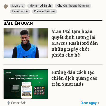
Man Utd
Mohamed Salah
Chuyển nhượng bóng đá
Fenerbahce
Premier League
BÀI LIÊN QUAN
Man Utd tạm hoãn
quyết định tương lai
Marcus Rashford đến
những ngày chót
phiên chợ hè
Hướng dẫn cách tạo
chiến dịch quảng cáo
trên SmartAds
SmartAds
Xem ngay