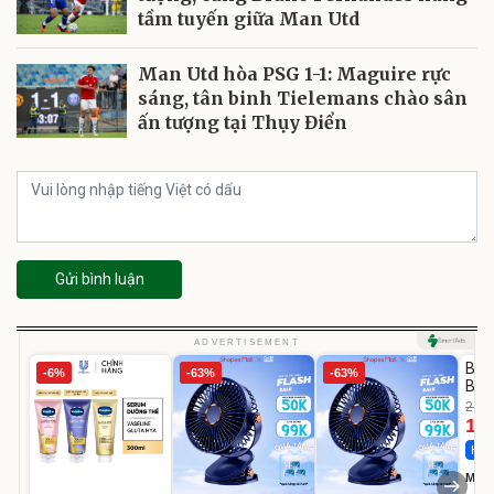
tầm tuyến giữa Man Utd
Man Utd hòa PSG 1-1: Maguire rực
sáng, tân binh Tielemans chào sân
ấn tượng tại Thụy Điển
Gửi bình luận
U
ADVERTISEMENT
BƠM
-6%
-63%
-63%
BÌN
Med
2.69
12.
1.
Hot 
Medi