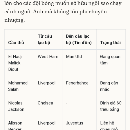
lớn cho các đội bóng muốn sở hữu ngôi sao chạy
cánh người Anh mà không tốn phí chuyển
nhượng.
Từ câu
Đến câu lạc
Cầu thủ
lạc bộ
bộ (Tin đồn)
Trạng thái
El Hadji
West Ham
Man Utd
Đang quan
Malick
tâm
Diouf
Mohamed
Liverpool
Fenerbahce
Đang cân
Salah
nhắc
Nicolas
Chelsea
-
Định giá 60
Jackson
triệu bảng
Alisson
Liverpool
Juventus
Liên hệ
Becker
chiêu mộ