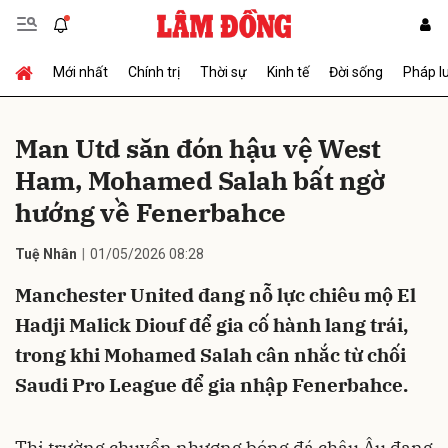
Mới nhất
Chính trị
Thời sự
Kinh tế
Đời sống
Pháp l
Gửi bình luận
Man Utd săn đón hậu vệ West
Ham, Mohamed Salah bất ngờ
hướng về Fenerbahce
Tuệ Nhân
01/05/2026 08:28
Manchester United đang nỗ lực chiêu mộ El
Hủy
Gửi
Hadji Malick Diouf để gia cố hành lang trái,
trong khi Mohamed Salah cân nhắc từ chối
Saudi Pro League để gia nhập Fenerbahce.
Thị trường chuyển nhượng bóng đá châu Âu đang