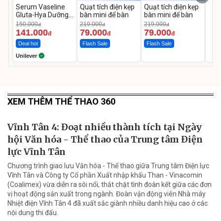
Serum Vaseline
Quạt tích điện kẹp
Quạt tích điện kẹp
Gluta-Hya Dưỡng
bàn mini để bàn
bàn mini để bàn
Da Sáng Mịn Sau 7
150.000
219.000
219.000
đ
đ
đ
Ngày
141.000
79.000
79.000
đ
đ
đ
Deal hot
Flash Sale
Flash Sale
Unilever
XEM THÊM THỂ THAO 360
Vĩnh Tân 4: Đoạt nhiều thành tích tại Ngày
hội Văn hóa - Thể thao của Trung tâm Điện
lực Vĩnh Tân
Chương trình giao lưu Văn hóa - Thể thao giữa Trung tâm Điện lực
Vĩnh Tân và Công ty Cổ phần Xuất nhập khẩu Than - Vinacomin
(Coalimex) vừa diễn ra sôi nổi, thắt chặt tình đoàn kết giữa các đơn
vị hoạt động sản xuất trong ngành. Đoàn vận động viên Nhà máy
Nhiệt điện Vĩnh Tân 4 đã xuất sắc giành nhiều danh hiệu cao ở các
nội dung thi đấu.