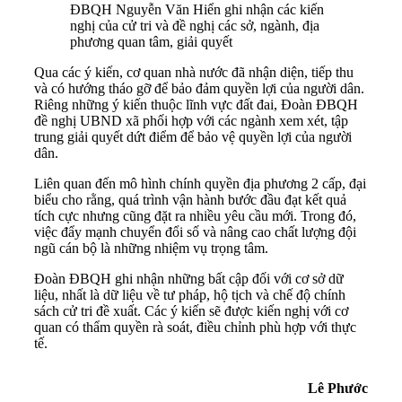
ĐBQH Nguyễn Văn Hiển ghi nhận các kiến
nghị của cử tri và đề nghị các sở, ngành, địa
phương quan tâm, giải quyết
Qua các ý kiến, cơ quan nhà nước đã nhận diện, tiếp thu
và có hướng tháo gỡ để bảo đảm quyền lợi của người dân.
Riêng những ý kiến thuộc lĩnh vực đất đai, Đoàn ĐBQH
đề nghị UBND xã phối hợp với các ngành xem xét, tập
trung giải quyết dứt điểm để bảo vệ quyền lợi của người
dân.
Liên quan đến mô hình chính quyền địa phương 2 cấp, đại
biểu cho rằng, quá trình vận hành bước đầu đạt kết quả
tích cực nhưng cũng đặt ra nhiều yêu cầu mới. Trong đó,
việc đẩy mạnh chuyển đổi số và nâng cao chất lượng đội
ngũ cán bộ là những nhiệm vụ trọng tâm.
Đoàn ĐBQH ghi nhận những bất cập đối với cơ sở dữ
liệu, nhất là dữ liệu về tư pháp, hộ tịch và chế độ chính
sách cử tri đề xuất. Các ý kiến sẽ được kiến nghị với cơ
quan có thẩm quyền rà soát, điều chỉnh phù hợp với thực
tế.
Lê Phước