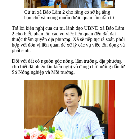
Cử tri xã Bảo Lâm 2 cho rằng cơ sở hạ tầng
hạn chế và mong muốn được quan tâm đầu tư
Trả lời kiến nghị của cử tri, lãnh đạo UBND xã Bảo Lâm
2 cho biết, phần lớn các vụ việc liên quan đến đất đai
thuộc thẩm quyền địa phương. Xã sẽ tiếp tục rà soát, phối
hợp với đơn vị liên quan để xử lý các vụ việc tồn đọng và
phát sinh.
Đối với đất có nguồn gốc nông, lâm trường, địa phương
cho biết đã nhiều lần kiến nghị và đang chờ hướng dẫn từ
Sở Nông nghiệp và Môi trường.